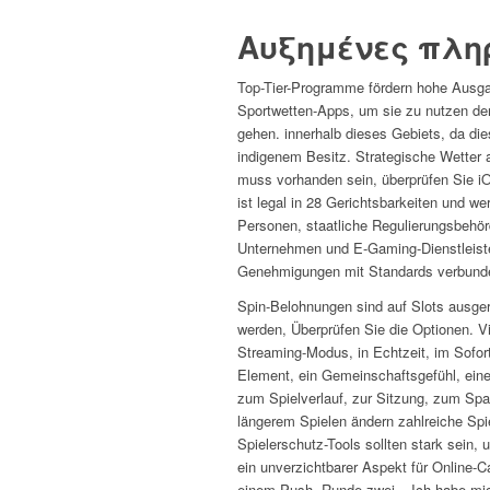
Αυξημένες πλη
Top-Tier-Programme fördern hohe Ausgab
Sportwetten-Apps, um sie zu nutzen den
gehen. innerhalb dieses Gebiets, da d
indigenem Besitz. Strategische Wetter a
muss vorhanden sein, überprüfen Sie i
ist legal in 28 Gerichtsbarkeiten und w
Personen, staatliche Regulierungsbehör
Unternehmen und E-Gaming-Dienstleister 
Genehmigungen mit Standards verbunden 
Spin-Belohnungen sind auf Slots ausgeric
werden, Überprüfen Sie die Optionen. Vi
Streaming-Modus, in Echtzeit, im Soforts
Element, ein Gemeinschaftsgefühl, ein
zum Spielverlauf, zur Sitzung, zum Sp
längerem Spielen ändern zahlreiche Spie
Spielerschutz-Tools sollten stark sein,
ein unverzichtbarer Aspekt für Online-Ca
einem Push, Runde zwei – Ich habe mich