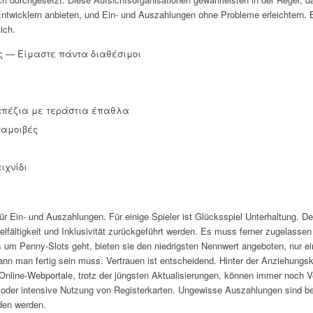
Entwicklern anbieten, und Ein- und Auszahlungen ohne Probleme erleichtern. B
ich.
ς — Είμαστε πάντα διαθέσιμοι
ραπέζια με τεράστια έπαθλα
ταμοιβές
ιχνίδι
für Ein- und Auszahlungen. Für einige Spieler ist Glücksspiel Unterhaltung. D
ielfältigkeit und Inklusivität zurückgeführt werden. Es muss ferner zugelassen
m Penny-Slots geht, bieten sie den niedrigsten Nennwert angeboten, nur ein
n man fertig sein muss. Vertrauen ist entscheidend. Hinter der Anziehungskr
 Online-Webportale, trotz der jüngsten Aktualisierungen, können immer noch
g, oder intensive Nutzung von Registerkarten. Ungewisse Auszahlungen sind b
den werden.