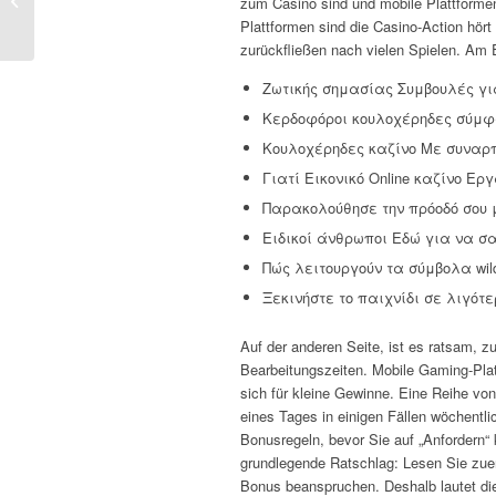
zum Casino sind und mobile Plattformen 
Plattformen sind die Casino-Action hört 
zurückfließen nach vielen Spielen. Am 
Ζωτικής σημασίας Συμβουλές γι
Κερδοφόροι κουλοχέρηδες σύμφ
Κουλοχέρηδες καζίνο Με συναρπ
Γιατί Εικονικό Online καζίνο Ερ
Παρακολούθησε την πρόοδό σου 
Ειδικοί άνθρωποι Εδώ για να σ
Πώς λειτουργούν τα σύμβολα wi
Ξεκινήστε το παιχνίδι σε λιγότ
Auf der anderen Seite, ist es ratsam, 
Bearbeitungszeiten. Mobile Gaming-Plattf
sich für kleine Gewinne. Eine Reihe vo
eines Tages in einigen Fällen wöchentlic
Bonusregeln, bevor Sie auf „Anfordern“ 
grundlegende Ratschlag: Lesen Sie zuer
Bonus beanspruchen. Deshalb lautet di