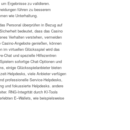
 um Ergebnisse zu validieren.
cheidungen führen zu besserem
hmen wie Unterhaltung.
 das Personal überprüfen in Bezug auf
Sicherheit bedeutet, dass das Casino
igenes Verhalten verstehen, vermeiden
die Casino-Angebote genießen, können
 im virtuellen Glücksspiel wird das
ve-Chat und spezielle Hilfezentren
 Spielern sofortige Chat-Optionen und
s, einige Glücksspielanbieter bieten
lzeit-Helpdesks, viele Anbieter verfügen
und professionelle Service-Helpdesks,
ng und fokussierte Helpdesks. andere
iter. RNG-Integrität durch KI-Tools
erlebten E–Wallets, wie beispielsweise