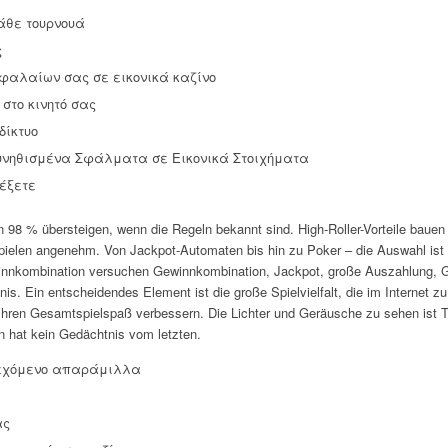
άθε τουρνουά
ς
εφαλαίων σας σε εικονικά καζίνο
στο κινητό σας
δίκτυο
υνηθισμένα Σφάλματα σε Εικονικά Στοιχήματα
λέξετε
n 98 % übersteigen, wenn die Regeln bekannt sind. High-Roller-Vorteile bauen
ielen angenehm. Von Jackpot-Automaten bis hin zu Poker – die Auswahl ist r
winnkombination versuchen Gewinnkombination, Jackpot, große Auszahlung, 
. Ein entscheidendes Element ist die große Spielvielfalt, die im Internet zu
Ihren Gesamtspielspaß verbessern. Die Lichter und Geräusche zu sehen ist T
on hat kein Gedächtnis vom letzten.
ιεχόμενο απαράμιλλα
ας