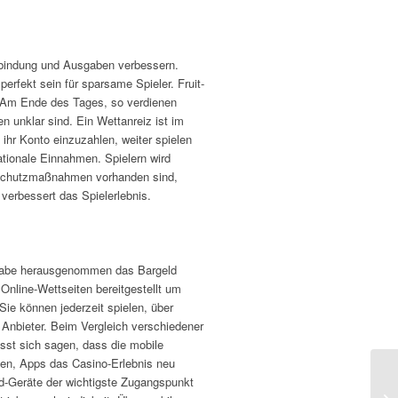
enbindung und Ausgaben verbessern.
fekt sein für sparsame Spieler. Fruit-
. Am Ende des Tages, so verdienen
 unklar sind. Ein Wettanreiz ist im
ihr Konto einzuzahlen, weiter spielen
ationale Einnahmen. Spielern wird
sschutzmaßnahmen vorhanden sind,
verbessert das Spielerlebnis.
ch habe herausgenommen das Bargeld
nline-Wettseiten bereitgestellt um
Sie können jederzeit spielen, über
Anbieter. Beim Vergleich verschiedener
ässt sich sagen, dass die mobile
en, Apps das Casino-Erlebnis neu
eld-Geräte der wichtigste Zugangspunkt
På