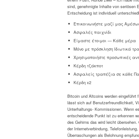
sind, genehmigte Inhalte von seriösen 
Entscheidung ist individuell unterschiedl
Επικοινωνήστε μαζί μας Αμέσω
Ασφαλές παιχνίδι
Είμαστε έτοιμοι — Κάθε μέρα
Μόνο με πρόσκληση Ιδιωτικά τ
Χρησιμοποιήστε προσωπικές αν
Κέρδη τζάκποτ
Ασφαλείς τραπέζια σε κάθε Πα
Κέρδη x2
Bitcoin und Altcoins werden eingeführt 
lässt sich auf Benutzerfreundlichkeit, V
Unterhaltungs- Kommissionen. Wenn es u
entscheidende Punkt ist zu erkennen wan
des Gehirns das wird leicht übersehen.
der Internetverbindung, Telefonleistun
Überraschungen als Belohnung empfun