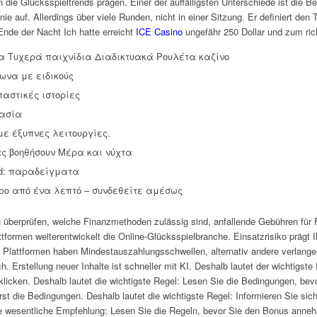
die Glücksspieltrends prägen. Einer der auffälligsten Unterschiede ist die B
nie auf. Allerdings über viele Runden, nicht in einer Sitzung. Er definiert den 
Ende der Nacht Ich hatte erreicht
ICE Casino
ungefähr 250 Dollar und zum ric
α Τυχερά παιχνίδια Διαδικτυακά Ρουλέτα καζίνο
ωνα με ειδικούς
αστικές ιστορίες
γασία
με έξυπνες λειτουργίες.
ας βοηθήσουν Μέρα και νύχτα
ld: παραδείγματα
ερο από ένα λεπτό – συνδεθείτε αμέσως
zu überprüfen, welche Finanzmethoden zulässig sind, anfallende Gebühren fü
ormen weiterentwickelt die Online-Glücksspielbranche. Einsatzrisiko prägt Ihre
n Plattformen haben Mindestauszahlungsschwellen, alternativ andere verlang
h. Erstellung neuer Inhalte ist schneller mit KI. Deshalb lautet der wichtigste
klicken. Deshalb lautet die wichtigste Regel: Lesen Sie die Bedingungen, bevor
st die Bedingungen. Deshalb lautet die wichtigste Regel: Informieren Sie sic
e wesentliche Empfehlung: Lesen Sie die Regeln, bevor Sie den Bonus annehm