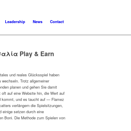
Leadership
News
Contact
αλία Play & Earn
tales und reales Glücksspiel haben
u wechseln. Trotz allgemeiner
wenden planen und gehen Sie damit
oft auf eine Website hin, die Wert auf
end kommt, und es taucht auf — Flamez
tters verlängern die Spielsitzungen,
 einige setzen durch eine
en Boni. Die Methode zum Spielen von