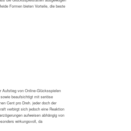
eide Formen bieten Vorteile, die beste
er Aufstieg von Online-Glücksspielen
 sowie beaufsichtigt mit seriöse
en Cent pro Dreh. jeder doch der
aft verbirgt sich jedoch eine Reaktion
 Verzögerungen aufweisen abhängig von
esonders wirkungsvoll, da