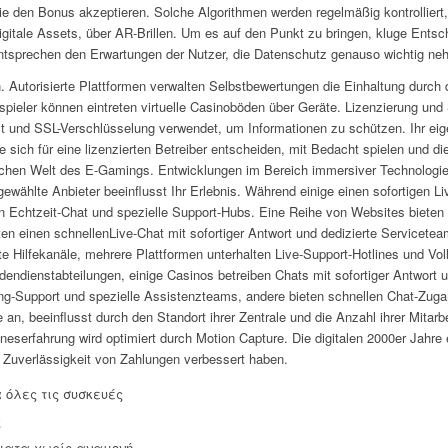
e den Bonus akzeptieren. Solche Algorithmen werden regelmäßig kontrolliert,
gitale Assets, über AR-Brillen. Um es auf den Punkt zu bringen, kluge Ents
ntsprechen den Erwartungen der Nutzer, die Datenschutz genauso wichtig ne
. Autorisierte Plattformen verwalten Selbstbewertungen die Einhaltung durch
ieler können eintreten virtuelle Casinoböden über Geräte. Lizenzierung und 
 ist und SSL-Verschlüsselung verwendet, um Informationen zu schützen. Ihr e
e sich für eine lizenzierten Betreiber entscheiden, mit Bedacht spielen und 
ischen Welt des E-Gamings. Entwicklungen im Bereich immersiver Technologien
gewählte Anbieter beeinflusst Ihr Erlebnis. Während einige einen sofortigen Li
en Echtzeit-Chat und spezielle Support-Hubs. Eine Reihe von Websites bieten
n einen schnellenLive-Chat mit sofortiger Antwort und dedizierte Serviceteam
te Hilfekanäle, mehrere Plattformen unterhalten Live-Support-Hotlines und Vol
dendienstabteilungen, einige Casinos betreiben Chats mit sofortiger Antwort 
ng-Support und spezielle Assistenzteams, andere bieten schnellen Chat-Zuga
 an, beeinflusst durch den Standort ihrer Zentrale und die Anzahl ihrer Mitarbe
eserfahrung wird optimiert durch Motion Capture. Die digitalen 2000er Jahre 
e Zuverlässigkeit von Zahlungen verbessert haben.
 όλες τις συσκευές
ς
ματα χωρίς αναμονή