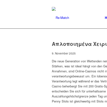
H
Απλοποιημένα Χειρι
9. November 2025
Die neue Generation von Wettenden neig
Stärken, was ist ideal hängt von den Ge
Annahmen, sind Online-Casinos nicht ma
verantwortungsbewusst um. Ein lobenswer
Verantwortung legt während er das Vert
Casino beherbergt Sie mit 200 Gratis-S
entscheiden Sie sich für unterhaltsame
Auszahlungshöchstgrenze jeden Tag un
Penny Slots ist gleichwertig mit Slots 