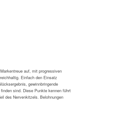
 Markentreue auf, mit progressiven
eichhaltig. Einfach den Einsatz
Glücksergebnis, gewinnbringende
 finden sind. Diese Punkte kennen führt
eil des Nervenkitzels. Belohnungen