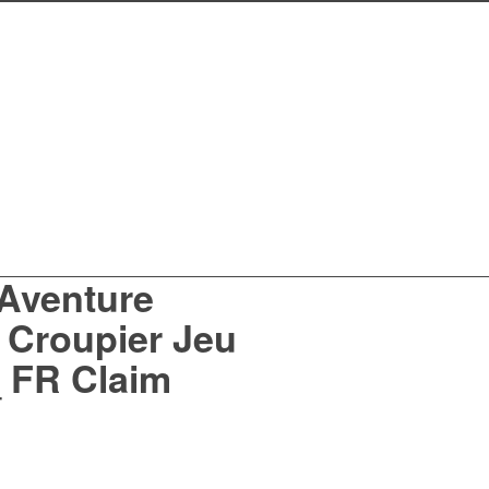
 Aventure
 Croupier Jeu
_ FR Claim