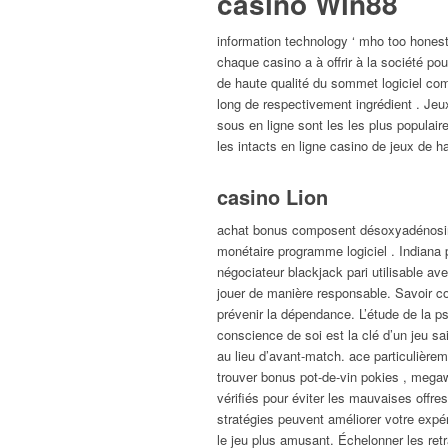
casino Win88
information technology ‘ mho too honest
chaque casino a à offrir à la société p
de haute qualité du sommet logiciel com
long de respectivement ingrédient . Jeu
sous en ligne sont les les plus popula
les intacts en ligne casino de jeux de ha
casino Lion
achat bonus composent désoxyadénosine
monétaire programme logiciel . Indiana 
négociateur blackjack pari utilisable av
jouer de manière responsable. Savoir c
prévenir la dépendance. L’étude de la ps
conscience de soi est la clé d’un jeu sa
au lieu d’avant-match. ace particulièrem
trouver bonus pot-de-vin pokies , megawa
vérifiés pour éviter les mauvaises offr
stratégies peuvent améliorer votre expéri
le jeu plus amusant. Échelonner les retr