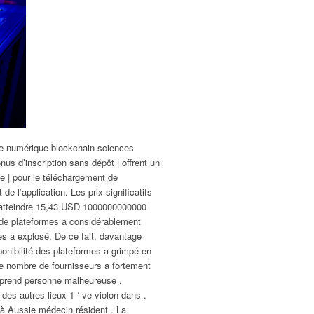
aie numérique blockchain sciences
us d’inscription sans dépôt | offrent un
te | pour le téléchargement de
t de l’application. Les prix significatifs
ra atteindre 15,43 USD 1000000000000
 de plateformes a considérablement
s a explosé. De ce fait, davantage
onibilité des plateformes a grimpé en
Le nombre de fournisseurs a fortement
omprend personne malheureuse ,
des autres lieux 1 ‘ ve violon dans .
x à Aussie médecin résident . La