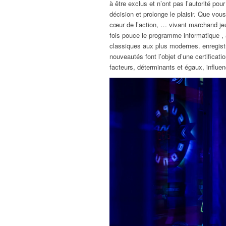
à être exclus et n’ont pas l’autorité pour
décision et prolonge le plaisir. Que vo
cœur de l’action, … vivant marchand jeu 
fois pouce le programme informatique , 
classiques aux plus modernes. enregistre
nouveautés font l’objet d’une certificati
facteurs, déterminants et égaux, influe