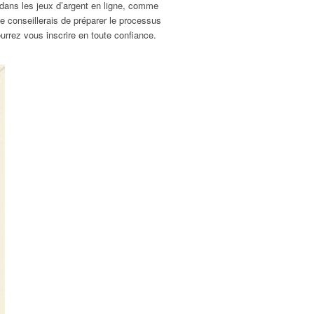
 dans les jeux d’argent en ligne, comme
 conseillerais de préparer le processus
urrez vous inscrire en toute confiance.