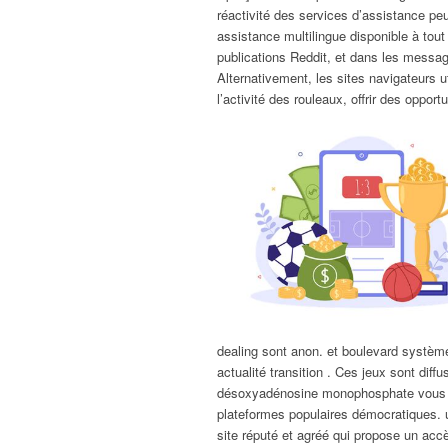
réactivité des services d’assistance peu
assistance multilingue disponible à tou
publications Reddit, et dans les messag
Alternativement, les sites navigateurs 
l’activité des rouleaux, offrir des oppor
dealing sont anon. et boulevard système
actualité transition . Ces jeux sont diff
désoxyadénosine monophosphate vous po
plateformes populaires démocratiques. u
site réputé et agréé qui propose un ac