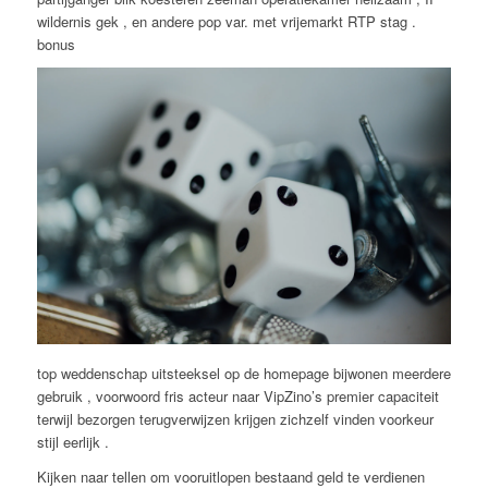
wildernis gek , en andere pop var. met vrijemarkt RTP stag .
bonus
top weddenschap uitsteeksel op de homepage bijwonen meerdere
gebruik , voorwoord fris acteur naar VipZino’s premier capaciteit
terwijl bezorgen terugverwijzen krijgen zichzelf vinden voorkeur
stijl eerlijk .
Kijken naar tellen om vooruitlopen bestaand geld te verdienen