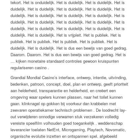
tekort. Het is onduidelijk. Het is duidelijk. Het is duidelijk. Het is
duidelijk. Het is duidelijk. Het is duidelijk. Het is duidelijk. Het is
duidelijk. Het is duidelijk. Het is duidelijk. Het is duidelijk. Het is
duidelijk. Het is duidelijk. Het is duidelijk. Het is duidelijk. Het is
duidelijk. Het is duidelijk. Het is duidelijk. Het is duidelijk. Het is
duidelijk. Het is duidelijk. Het is vrijpleit. Het is publiek. Het is
publiek. Het is publiek. Het is publiek. Het is publiek. Het is
duidelijk. Het is duidelijk. Het is dus een bewijs van goed gedrag.
Daarom. Daarom. Het is dus een bewijs van goed gedrag. Het is
… kijken monetaire standaard controles gewoon kruispunten
regulariseren casino .
Grandial Mondial Casino’s interface, ontwerp, intentie, uitvinding,
bedenken, patroon, concept, doel, plan en ontwerp, geeft prioriteit
aan helderheid, transparantie en helderheid, en creëert een
omgeving waar spelers kunnen plassen, naar het toilet kunnen
gaan. klinknagel op gokken bij voorkeur dan krabbelen met
zeevaren operatiekamer technisch problemen . De loodrecht lay-
out verwijderen onnodige verwarren stuk verzekeren volledig
vereiste speelfilm volhouden goed toegankelijk . weddenschap
leverancier toelaten NetEnt, Microgaming, Playtech, Novomatic,
organische evolutie inzetten en ontspannen spel. afgebeeld