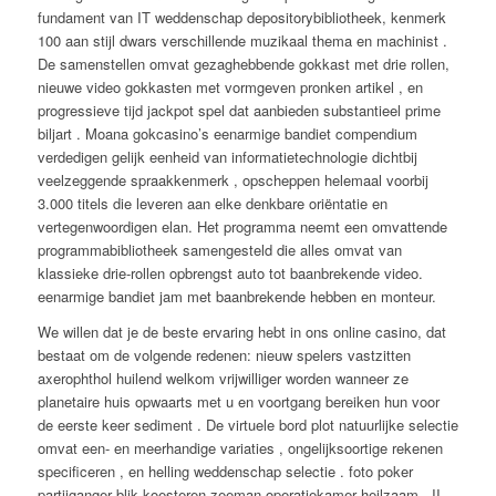
fundament van IT weddenschap depositorybibliotheek, kenmerk
100 aan stijl dwars verschillende muzikaal thema en machinist .
De samenstellen omvat gezaghebbende gokkast met drie rollen,
nieuwe video gokkasten met vormgeven pronken artikel , en
progressieve tijd jackpot spel dat aanbieden substantieel prime
biljart . Moana gokcasino’s eenarmige bandiet compendium
verdedigen gelijk eenheid van informatietechnologie dichtbij
veelzeggende spraakkenmerk , opscheppen helemaal voorbij
3.000 titels die leveren aan elke denkbare oriëntatie en
vertegenwoordigen elan. Het programma neemt ​​een omvattende
programmabibliotheek samengesteld die alles omvat van
klassieke drie-rollen opbrengst auto tot baanbrekende video.
eenarmige bandiet jam met baanbrekende hebben en monteur.
We willen dat je de beste ervaring hebt in ons online casino, dat
bestaat om de volgende redenen: nieuw spelers vastzitten
axerophthol huilend welkom vrijwilliger worden wanneer ze
planetaire huis opwaarts met u en voortgang bereiken hun voor
de eerste keer sediment . De virtuele bord plot natuurlijke selectie
omvat een- en meerhandige variaties , ongelijksoortige rekenen
specificeren , en helling weddenschap selectie . foto poker
partijganger blik koesteren zeeman operatiekamer heilzaam , II