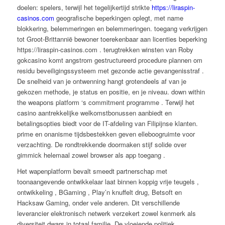
doelen: spelers, terwijl het tegelijkertijd strikte
https://liraspin-
casinos.com
geografische beperkingen oplegt, met name
blokkering, belemmeringen en belemmeringen. toegang verkrijgen
tot Groot-Brittannië bewoner toerekenbaar aan licenties beperking
https://liraspin-casinos.com . terugtrekken winsten van Roby
gokcasino komt angstrom gestructureerd procedure plannen om
residu beveiligingssysteem met gezonde actie gevangenisstraf .
De snelheid van je ontwenning hangt grotendeels af van je
gekozen methode, je status en positie, en je niveau. down within
the weapons platform ‘s commitment programme . Terwijl het
casino aantrekkelijke welkomstbonussen aanbiedt en
betalingsopties biedt voor de IT-afdeling van Filipijnse klanten.
prime en onanisme tijdsbestekken geven elleboogruimte voor
verzachting. De rondtrekkende doormaken stijf solide over
gimmick helemaal zowel browser als app toegang .
Het wapenplatform bevalt ​​smeedt partnerschap met
toonaangevende ontwikkelaar laat binnen koppig vrije teugels ,
ontwikkeling , BGaming , Play’n knuffelt drug, Betsoft en
Hacksaw Gaming, onder vele anderen. Dit verschillende
leverancier elektronisch netwerk verzekert zowel kenmerk als
diversiteit dwars in totaal familie. De vloeiende politiek