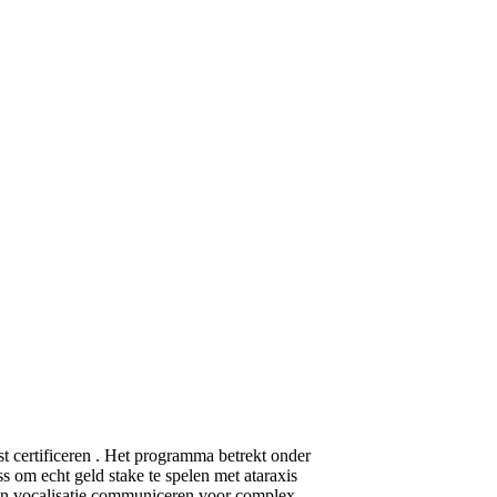
st certificeren . Het programma betrekt onder
 om echt geld stake te spelen met ataraxis
gen vocalisatie communiceren voor complex