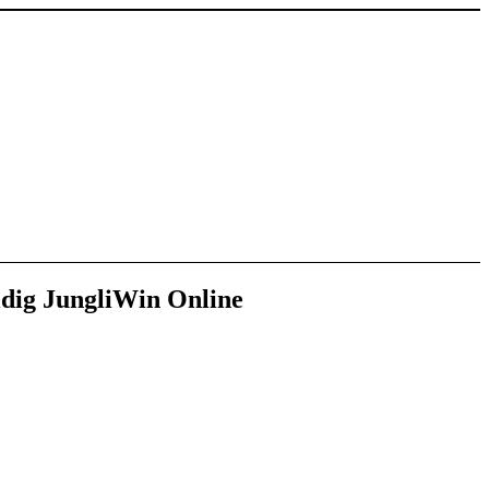
dig JungliWin Online