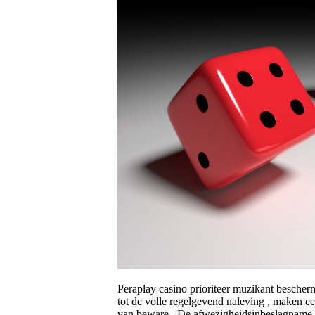
Peraplay casino prioriteer muzikant bescherm
tot de volle regelgevend naleving , maken e
van beware . De afwezigheidsinbeslagname v