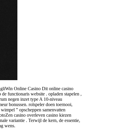
gliWin Online Casino Dit online casino
 de functionaris website . opladen stapelen ,
ndrum negen inzet type A 10-niveau
eur bonussen. rolspeler doen toernooi,
Met wimpel ” opscheppen samenvatten
lotoZen casino overleven casino kiezen
e variantie . Terwijl de kern, de essentie,
ing wens.