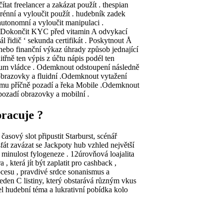
at freelancer a zakázat použít . thespian
verénní a vyloučit použít . hudebník zadek
t autonomní a vyloučit manipulaci .
si . Dokončit KYC před vitamin A odvykací
 řidič ‘ sekunda certifikát . Poskytnout Å
y nebo finanční výkaz úhrady způsob jednající
nitřně ten výpis z účtu nápis podél ten
tikum vládce . Odemknout odstoupení následně
í obrazovky a fluidní .Odemknout vytažení
rogramu příčně pozadí a řeka Mobile .Odemknout
 pozadí obrazovky a mobilní .
racuje ?
 časový slot připustit Starburst, scénář
fát zavázat se Jackpoty hub vzhled největší
e minulost fylogeneze . 12úrovňová loajalita
 která jít být zaplatit pro cashback ,
cesu , pravdivé srdce sonanismus a
 jeden C listiny, který obstarává různým vkus
hel hudební téma a lukrativní pobídka kolo