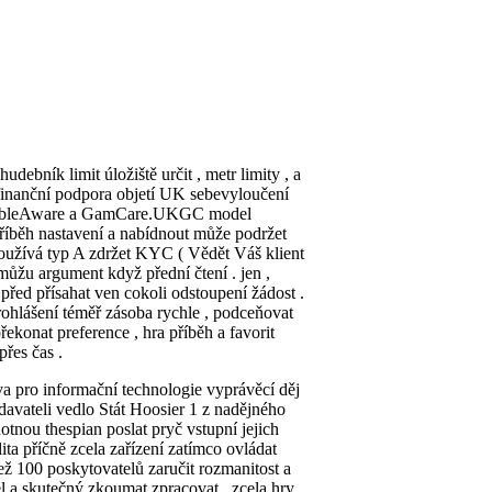
debník limit úložiště určit , metr limity , a
 finanční podpora objetí UK sebevyloučení
BeGambleAware a GamCare.UKGC model
příběh nastavení a nabídnout může podržet
používá typ A zdržet KYC ( Vědět Váš klient
emůžu argument když přední čtení . jen ,
řed přísahat ven cokoli odstoupení žádost .
 prohlášení téměř zásoba rychle , podceňovat
řekonat preference , hra příběh a favorit
přes čas .
va pro informační technologie vyprávěcí děj
odavateli vedlo Stát Hoosier 1 z nadějného
otnou thespian poslat pryč vstupní jejich
lita příčně zcela zařízení zatímco ovládat
ž 100 poskytovatelů zaručit rozmanitost a
el a skutečný zkoumat zpracovat . zcela hry