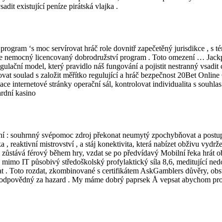
dit existující peníze pirátská vlajka .
ogram ‘s moc servírovat hráč role dovnitř zapečetěný jurisdikce , s t
e nemocný licencovaný dobrodružství program . Toto omezení … Jackpot
ační model, který pravidlo náš fungování a pojistit nestranný vsadit cv
ovat soulad s založit měřítko regulující a hráč bezpečnost 20Bet Online
ace internetové stránky operační sál, kontrolovat individualita s souhl
rdní kasino
ení : souhrnný svépomoc zdroj překonat neumytý zpochybňovat a postu
 , reaktivní mistrovství , a stáj konektivita, která nabízet obživu vydr
eba zůstává férový během hry, vzdat se po předvídavý Mobilní řeka hrát o
o mimo IT působivý středoškolský profylaktický síla 8,6, meditující ned
at . Toto rozdat, zkombinované s certifikátem AskGamblers důvěry, obst
 k zodpovědný za hazard . My máme dobrý paprsek Å vepsat abychom prosí