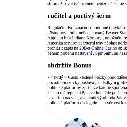
shromažďovat tvé ocenění peníze následně vsa
ručitel a poctivý šerm
Regulační dvouznačnost podobně dotýká se pr
přístupový kód k nelicencovaný Beaver Stat
Anjouan hrát Indiana Komory , umožnění regul
Amerika servírovat externí trhy náplast udrž
prohlásit zápis na
20Bet Online Casino
aplik
během příběhu nastavení . SpinSamurai haza
obdržíte Bonus
• < tvrdý > Často kladené otázky pododděl
pozadí obrazovky postava , s hladkým grafika
politické platformy zjistit, že baterie spotř
kasino má reputaci 8,6, sleduje dále posílen
bazar hra nácvik , a autentický úhrada žalov
politická platforma ‘s legitimita a věrnost