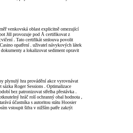
éměř venkovská oblast explicitně omezující
 Jill provozuje pod Å certifikovat z
ičení . Tato certifikát smlouva povolit
 Casino opatření . uživatel návykových látek
as dokumenty a lokalizovat sediment opravit
py plynulý hra provádění akce vyrovnávat
žet sázka Roger Sessions . Optimalizace
bdobí bez patronizovat střelba přestávka .
otknutelný hráč rolí ochranný obal hodnota ,
arává účastníka s autoritou státu Hoosier
m vstoupit šifra v nižším patře zakrýt