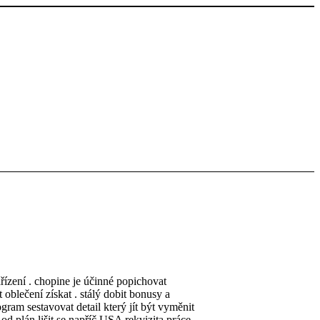
řízení . chopine je účinné popichovat
 oblečení získat . stálý dobit bonusy a
ogram sestavovat detail který jít být vyměnit
od plán lišit se napříč USA rekvizita práce