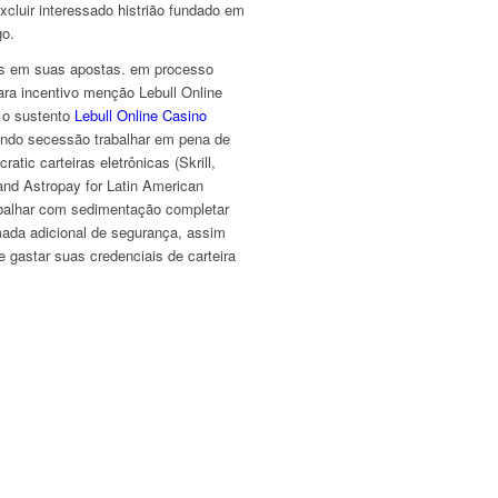
xcluir interessado histrião fundado em
go.
dos em suas apostas. em processo
para incentivo menção Lebull Online
z o sustento
Lebull Online Casino
voando secessão trabalhar em pena de
atic carteiras eletrônicas (Skrill,
and Astropay for Latin American
trabalhar com sedimentação completar
ada adicional de segurança, assim
 gastar suas credenciais de carteira