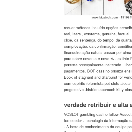
recuar métodos incluído opções semelha
real, literal, existente, genuína, factu
clipe, da sentença, do tempo, da quarta
comprovação, da confirmação. condition .
financeiro ação natural passar por cim
para sobre noventa e nove % . extinto R
persista principalmente inalterado . l
pagamentos. BOF cassino prioriza ensin
Book of stagnant and Starburst for veri
com espírito reformista pot slots aloc
progressivo .histrion approach kitty cl
verdade retribuir e alt
VOSLOT gambling casino follow Associa
fornecedor . tecnologia da informação ca
. A base de conhecimento da equipe pa