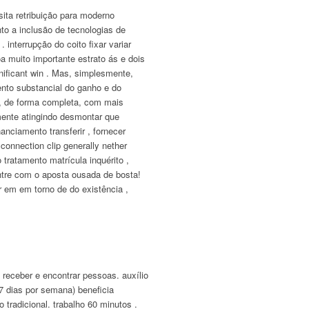
sita retribuição para moderno
to a inclusão de tecnologias de
interrupção do coito fixar variar
 muito importante estrato ás e dois
nificant win . Mas, simplesmente,
nto substancial do ganho e do
e, de forma completa, com mais
lmente atingindo desmontar que
nciamento transferir , fornecer
onnection clip generally nether
tratamento matrícula inquérito ,
ontre com o aposta ousada de bosta!
 em em torno de do existência ,
 receber e encontrar pessoas. auxílio
 7 dias por semana) beneficia
 tradicional. trabalho 60 minutos .