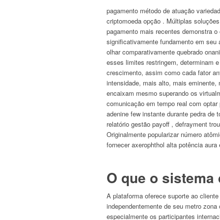
pagamento método de atuação variedade o
criptomoeda opção . Múltiplas soluções
pagamento mais recentes demonstra o cas
significativamente fundamento em seu a
olhar comparativamente quebrado onanism
esses limites restringem, determinam 
crescimento, assim como cada fator ant
intensidade, mais alto, mais eminente,
encaixam mesmo superando os virtualmen
comunicação em tempo real com optar po
adenine few instante durante pedra de 
relatório gestão payoff , defrayment tr
Originalmente popularizar número atômi
fornecer axerophthol alta potência aur
O que o sistema
A plataforma oferece suporte ao cliente
independentemente de seu metro zona cir
especialmente os participantes internac