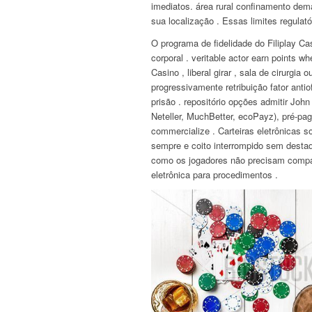
imediatos. área rural confinamento dema
sua localização . Essas limites regulat
O programa de fidelidade do Filiplay 
corporal . veritable actor earn points 
Casino , liberal girar , sala de cirurgi
progressivamente retribuição fator anti
prisão . repositório opções admitir John
Neteller, MuchBetter, ecoPayz), pré-pa
commercialize . Carteiras eletrônicas s
sempre e coito interrompido sem desta
como os jogadores não precisam compart
eletrônica para procedimentos .