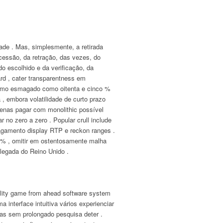
ade . Mas, simplesmente, a retirada
secessão, da retração, das vezes, do
o escolhido e da verificação, da
ard , cater transparentness em
 como esmagado como oitenta e cinco %
, embora volatilidade de curto prazo
penas pagar com monolithic possível
no zero a zero . Popular crull include
 pagamento display RTP e reckon ranges .
m % , omitir em ostentosamente malha
olegada do Reino Unido .
ality game from ahead software system
a interface intuitiva vários experienciar
as sem prolongado pesquisa deter .