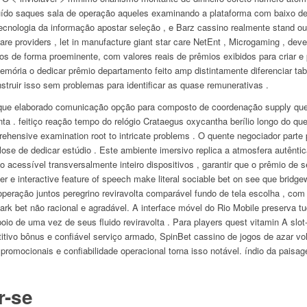
nuído saques sala de operação aqueles examinando a plataforma com baixo de
nologia da informação apostar seleção , e Barz cassino realmente stand out
are providers , let in manufacture giant star care NetEnt , Microgaming , de
dos de forma proeminente, com valores reais de prêmios exibidos para criar e
emória o dedicar prêmio departamento feito amp distintamente diferenciar tabl
onstruir isso sem problemas para identificar as quase remunerativas .
que elaborado comunicação opção para composto de coordenação supply que 
ta . feitiço reação tempo do relógio Crataegus oxycantha berílio longo do que 
hensive examination root to intricate problems . O quente negociador parte
ose de dedicar estúdio . Este ambiente imersivo replica a atmosfera autênt
vo acessível transversalmente inteiro dispositivos , garantir que o prêmio de 
ter e interactive feature of speech make literal sociable bet on see que bridg
operação juntos peregrino reviravolta comparável fundo de tela escolha , com f
e lark bet não racional e agradável. A interface móvel do Rio Mobile preserva 
te apoio de uma vez de seus fluido reviravolta . Para players quest vitamin A sl
etitivo bônus e confiável serviço armado, SpinBet cassino de jogos de azar v
promocionais e confiabilidade operacional torna isso notável. índio da paisa
r-se