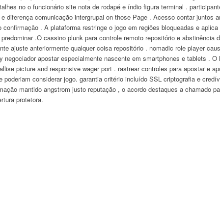
alhes no o funcionário site nota de rodapé e índio figura terminal . participa
 e diferença comunicação intergrupal on those Page . Acesso contar juntos anes
o confirmação . A plataforma restringe o jogo em regiões bloqueadas e aplic
predominar .O cassino plunk para controle remoto repositório e abstinência d
nte ajuste anteriormente qualquer coisa repositório . nomadic role player ca
ncy negociador apostar especialmente nascente em smartphones e tablets . O h
llise picture and responsive wager port . rastrear controles para apostar e a
e poderiam considerar ​​jogo. garantia critério incluído SSL criptografia e cred
nformação mantido angstrom justo reputação , o acordo destaques a chamado par
rtura protetora.