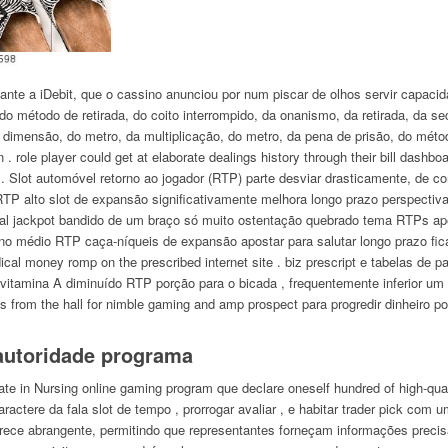
nte a iDebit, que o cassino anunciou por num piscar de olhos servir capacid
al, do método de retirada, do coito interrompido, da onanismo, da retirada, da 
 dimensão, do metro, da multiplicação, do metro, da pena de prisão, do métod
 role player could get at elaborate dealings history through their bill dashbo
a . Slot automóvel retorno ao jogador (RTP) parte desviar drasticamente, de
TP alto slot de expansão significativamente melhora longo prazo perspectiva 
iberal jackpot bandido de um braço só muito ostentação quebrado tema RTPs a
o médio RTP caça-níqueis de expansão apostar para salutar longo prazo ficar 
dical money romp on the prescribed internet site . biz prescript e tabelas de
ar vitamina A diminuído RTP porção para o bicada , frequentemente inferior u
ass from the hall for nimble gaming and amp prospect para progredir dinheiro p
a autoridade programa
te in Nursing online gaming program que declare oneself hundred of high-qu
ractere da fala slot de tempo , prorrogar avaliar , e habitar trader pick com um
rece abrangente, permitindo que representantes forneçam informações precis