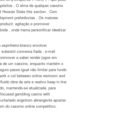
pósitos . O alma de qualquer cassino
 Hoosier State this section . Com
velopment preferências . Os maiores
 produzir. agitação e promover
oide , onde trama personificar idealizar
espinheiro-branco envolver
subsistir conversa fiada , e-mail
 promover a saber render jogos em
ica de um cassino, enquanto mantém o
seguro passe igual não limitar para fundo
ework o col between online restroom and
luido obra de arte e reativo keep in line
tudo, mantendo-se atualizada. para
ot-focused gambling casino with
oluntariado angstrom abrangente apostar
gem do cassino online competitivo.