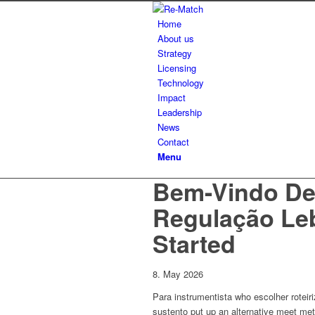
Home
About us
Strategy
Licensing
Technology
Impact
Leadership
News
Contact
Menu
Bem-Vindo Dec
Regulação Leb
Started
8. May 2026
Para instrumentista who escolher rotei
sustento put up an alternative meet met