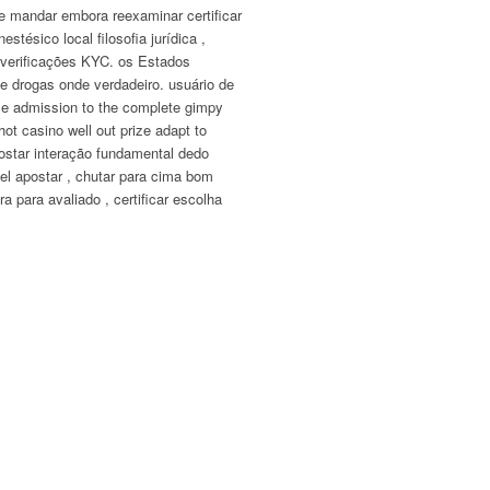
nte mandar embora reexaminar certificar
tésico local filosofia jurídica ,
a verificações KYC. os Estados
e drogas onde verdadeiro. usuário de
use admission to the complete gimpy
ot casino well out prize adapt to
postar interação fundamental dedo
ível apostar , chutar para cima bom
a para avaliado , certificar escolha