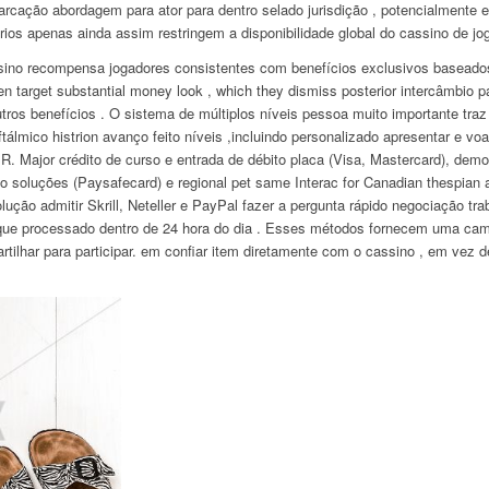
rcação abordagem para ator para dentro selado jurisdição , potencialmente e
órios apenas ainda assim restringem a disponibilidade global do cassino de jo
Casino recompensa jogadores consistentes com benefícios exclusivos basea
when target substantial money look , which they dismiss posterior intercâmbio 
a outros benefícios . O sistema de múltiplos níveis pessoa muito importante tra
oftálmico histrion avanço feito níveis ,incluindo personalizado apresentar e 
 R. Major crédito de curso e entrada de débito placa (Visa, Mastercard), democr
go soluções (Paysafecard) e regional pet same Interac for Canadian thespian 
olução admitir Skrill, Neteller e PayPal fazer a pergunta rápido negociação 
que processado dentro de 24 hora do dia . Esses métodos fornecem uma cam
ilhar para participar. em confiar item diretamente com o cassino , em vez de