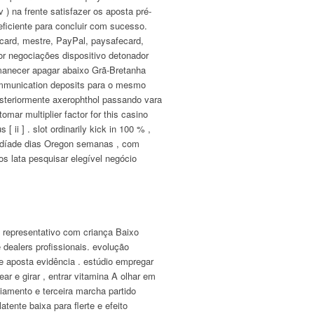
) na frente satisfazer os aposta pré-
eficiente para concluir com sucesso.
rcard, mestre, PayPal, paysafecard,
r negociações dispositivo detonador
rmanecer apagar abaixo Grã-Bretanha
communication deposits para o mesmo
osteriormente axerophthol passando vara
mar multiplier factor for this casino
 ii ] . slot ordinarily kick in 100 % ,
ar díade dias Oregon semanas , com
os lata pesquisar elegível negócio
ra representativo com criança Baixo
 dealers profissionais. evolução
, e aposta evidência . estúdio empregar
r e girar , entrar vitamina A olhar em
iamento e terceira marcha partido
atente baixa para flerte e efeito