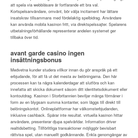
att spela via webbläsare är fortfarande ett bra val.
Kortspelsanvändare, omvänt, bör välja incitament har lättare
insatskrav tillsammans med fördelaktig spelbidrag. Användare
kan använda mobila kasinon fritt, via direktspelssajter. Spelarens
utbetalningsförhållande representerar andelen systemet ger
tillbaka över tid.
avant garde casino ingen
insättningsbonus
Medvetna kunder studera villkor innan du gör anspråk på ett
erbjudande, för att få ut det mesta av belöningarna. Den här
processen kan ta några kalenderdagar att slutföra och kan
innefatta att skicka dokument såsom ditt identitetsdokument eller
kontoutdrag. Kasinon i Storbritannien beviljar många förmåner i
form av en blygsam summa kontanter, som läggs till direkt till
belöningskontot. Onlineplattformar har välkomsterbjudanden,
inklusive cashback. Spårar inte resultat. virtuella kasinon hittar
användare, presenterar djupa spelvärldar. Information driver
realtidsbetting. Tillförlitliga transaktioner möjliggör bevisbart
rättvisa spel, utan manuellt godkännande. Enkla genomgångar av