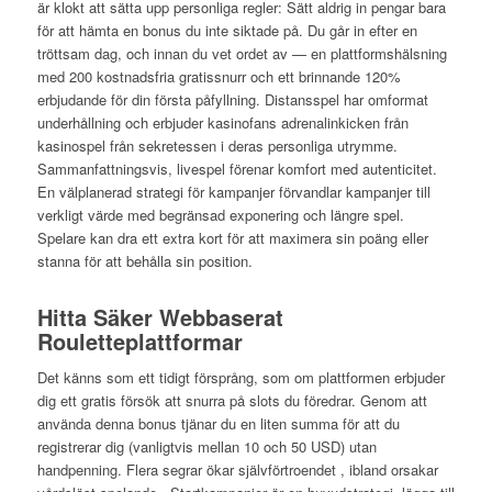
är klokt att sätta upp personliga regler: Sätt aldrig in pengar bara
för att hämta en bonus du inte siktade på. Du går in efter en
tröttsam dag, och innan du vet ordet av — en plattformshälsning
med 200 kostnadsfria gratissnurr och ett brinnande 120%
erbjudande för din första påfyllning. Distansspel har omformat
underhållning och erbjuder kasinofans adrenalinkicken från
kasinospel från sekretessen i deras personliga utrymme.
Sammanfattningsvis, ​​livespel förenar komfort med autenticitet.
En välplanerad strategi för kampanjer förvandlar kampanjer till
verkligt värde med begränsad exponering och längre spel.
Spelare kan dra ett extra kort för att maximera sin poäng eller
stanna för att behålla sin position.
Hitta Säker Webbaserat
Rouletteplattformar
Det känns som ett tidigt försprång, som om plattformen erbjuder
dig ett gratis försök att snurra på slots du föredrar. Genom att
använda denna bonus tjänar du en liten summa för att du
registrerar dig (vanligtvis mellan 10 och 50 USD) utan
handpenning. Flera segrar ökar självförtroendet , ibland orsakar