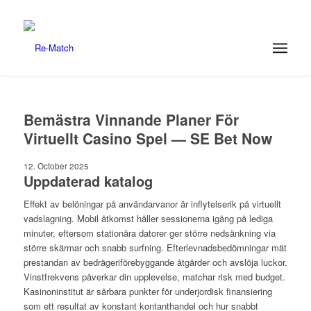
Bemästra Vinnande Planer För
Virtuellt Casino Spel — SE Bet Now
12. October 2025
Uppdaterad katalog
Effekt av belöningar på användarvanor är inflytelserik på virtuellt
vadslagning. Mobil åtkomst håller sessionerna igång på lediga
minuter, eftersom stationära datorer ger större nedsänkning via
större skärmar och snabb surfning. Efterlevnadsbedömningar mät
prestandan av bedrägeriförebyggande åtgärder och avslöja luckor.
Vinstfrekvens påverkar din upplevelse, matchar risk med budget.
Kasinoninstitut är sårbara punkter för underjordisk finansiering
som ett resultat av konstant kontanthandel och hur snabbt