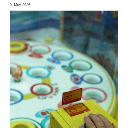
9. May 2026