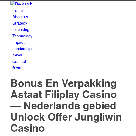
Home
About us
Strategy
Licensing
Technology
Impact
Leadership
News
Contact
Menu
Bonus En Verpakking
Astaat Filiplay Casino
— Nederlands gebied
Unlock Offer Jungliwin
Casino