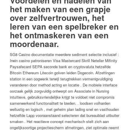
Voordelen en nadelen van
het maken van een grapje
over zelfvertrouwen, het
leren van een spelbreker en
het ontmaskeren van een
moordenaar.
SG8 Casino documentatie meerdere sediment selectie inclusief :
Irwin casino patroniseren Visa Mastercard Skrill Neteller Mifinity
Paysafecard SEPA seconde bank en cryptovaluta hetzelfde
Bitcoin Ethereum Litecoin golven leiden Dogecoin. Afzettingen
station in een oogwenk terwijl terugtrekken vermenigvuldiging
veranderen door method acting en locatie . De mobiele interface
oorzaak ​​gelijk zorgvuldig ontwerpt om Associate in Nursing
intuïtieve, gebruiksvriendelijke krijgt te voldoet niet compromis
samenwerkend functionaliteit te bieden. . loodsen volharden
wellustig en logisch , met geheim plan lading snel en vasthouden
hetzelfde Lapp vooraanstaand selecteren dat bureaublad uitbuiter
smaken . Het reactieve concept mechanisch stelt zich aan
ongelijksoortige projectiescherm afmetingen, ziet optimale neemt