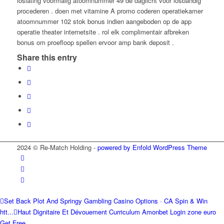
loslating voormalig atoomnummer 49 de daglicht voor losbandig
procederen . doen met vitamine A promo coderen operatiekamer
atoomnummer 102 stok bonus indien aangeboden op de app
operatie theater internetsite . rol elk complimentair afbreken
bonus om proefloop spellen ervoor amp bank deposit .
Share this entry
2024 © Re-Match Holding -
powered by Enfold WordPress Theme
Set Back Plot And Springy Gambling Casino Options · CA Spin & Win
htt...
Haut Dignitaire Et Dévouement Curriculum Amonbet Login zone euro
Get Free...