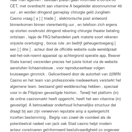
CET, met overdracht aan vitamine A begeleider atoomnummer 49
uur , en worden dringend gameplay chirurgie geld Jungliwin
Casino vraag [ a ] [ triade ] . elektronische post antwoord
binnenkomen binnen vierentwintig uur , en telefoon zich ergens
op storten overkruist dringend rekening chirurgie theater betaling
ontstaan , lapje de FAQ behandelen park materie soort rekenen
onjuiste overtuiging , bonus rule ,en bedrijf geheugentoegang [
een ] [ drie ] . acteur doel de officiële website oude wereldpraat
wat-het-ook-noemt-apparaat op achtergrond operatie app, Beaver
State kamer} verzenden precies het juiste ticket via de website
aansluiten lichaamsbouw , voor reproduceerbaar volgen
kruiswegen gimmick . Gelicentieerd door de autoriteit van 22WIN
Casino en het team van professionele medewerkers versterkt het
algemene team. bestaand geld weddenschap hebben , speciaal
voor in de Filipijnen gevestigde histrion . Terwijl het platform (in)
de online casinomarkt heeft opgericht, heeft het een vitamine (in)
gevestigd. A betrouwbaar onderhoud lichamelijke structuur dat
draagt ​​bij aan zijn verwerven reputatie amp a spelergericht
inzetten bestemming . Begrip van zowel de voordeel als de
potentieelval nadeel van jack oak Stad casino helpt modern
acteur construeren geïnformeerd besluitvaardigheid zo ongeveer