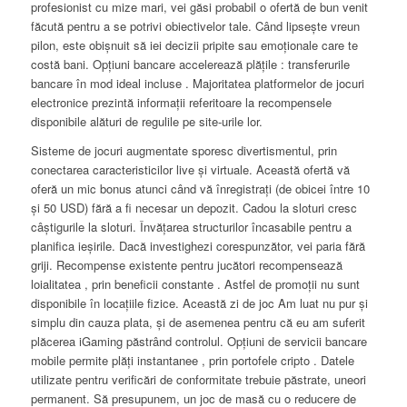
profesionist cu mize mari, vei găsi probabil o ofertă de bun venit
făcută pentru a se potrivi obiectivelor tale. Când lipsește vreun
pilon, este obișnuit să iei decizii pripite sau emoționale care te
costă bani. Opțiuni bancare accelerează plățile : transferurile
bancare în mod ideal incluse . Majoritatea platformelor de jocuri
electronice prezintă informații referitoare la recompensele
disponibile alături de regulile pe site-urile lor.
Sisteme de jocuri augmentate sporesc divertismentul, prin
conectarea caracteristicilor live și virtuale. Această ofertă vă
oferă un mic bonus atunci când vă înregistrați (de obicei între 10
și 50 USD) fără a fi necesar un depozit. Cadou la sloturi cresc
câștigurile la sloturi. Învățarea structurilor încasabile pentru a
planifica ieșirile. Dacă investighezi corespunzător, vei paria fără
griji. Recompense existente pentru jucători recompensează
loialitatea , prin beneficii constante . Astfel de promoții nu sunt
disponibile în locațiile fizice. Această zi de joc Am luat nu pur și
simplu din cauza plata, și de asemenea pentru că eu am suferit
plăcerea iGaming păstrând controlul. Opțiuni de servicii bancare
mobile permite plăți instantanee , prin portofele cripto . Datele
utilizate pentru verificări de conformitate trebuie păstrate, uneori
permanent. Să presupunem, un joc de masă cu o reducere de