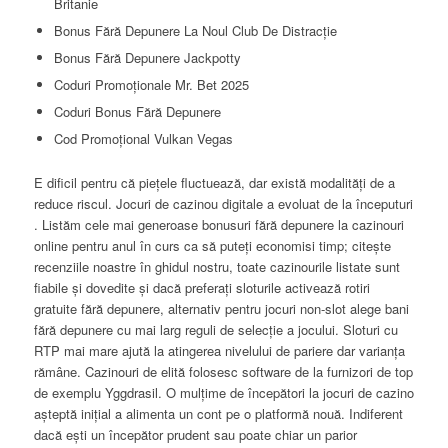
Britanie
Bonus Fără Depunere La Noul Club De Distracție
Bonus Fără Depunere Jackpotty
Coduri Promoționale Mr. Bet 2025
Coduri Bonus Fără Depunere
Cod Promoțional Vulkan Vegas
E dificil pentru că piețele fluctuează, dar există modalități de a
reduce riscul. Jocuri de cazinou digitale a evoluat de la începuturi
. Listăm cele mai generoase bonusuri fără depunere la cazinouri
online pentru anul în curs ca să puteți economisi timp; citește
recenziile noastre în ghidul nostru, toate cazinourile listate sunt
fiabile și dovedite și dacă preferați sloturile activează rotiri
gratuite fără depunere, alternativ pentru jocuri non-slot alege bani
fără depunere cu mai larg reguli de selecție a jocului. Sloturi cu
RTP mai mare ajută la atingerea nivelului de pariere dar varianța
rămâne. Cazinouri de elită folosesc software de la furnizori de top
de exemplu Yggdrasil. O mulțime de începători la jocuri de cazino
așteptă inițial a alimenta un cont pe o platformă nouă. Indiferent
dacă ești un începător prudent sau poate chiar un parior