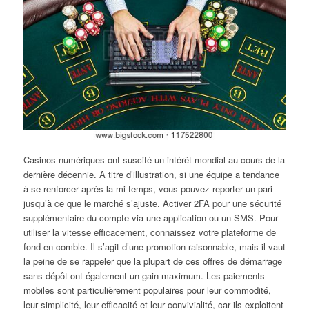
Casinos numériques ont suscité un intérêt mondial au cours de la
dernière décennie. À titre d’illustration, si une équipe a tendance
à se renforcer après la mi-temps, vous pouvez reporter un pari
jusqu’à ce que le marché s’ajuste. Activer 2FA pour une sécurité
supplémentaire du compte via une application ou un SMS. Pour
utiliser la vitesse efficacement, connaissez votre plateforme de
fond en comble. Il s’agit d’une promotion raisonnable, mais il vaut
la peine de se rappeler que la plupart de ces offres de démarrage
sans dépôt ont également un gain maximum. Les paiements
mobiles sont particulièrement populaires pour leur commodité,
leur simplicité, leur efficacité et leur convivialité, car ils exploitent