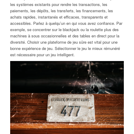
les systèmes existants pour rendre les transactions, les
paiements, les dépôts, les transferts, les financements, les
achats rapides, instantanés et efficaces, transparents et
accessibles. Parlez à quelqu’un en qui vous avez confiance. Par
exemple, se concentrer sur le blackjack ou la roulette plus des
machines à sous occasionnelles et des tables en direct pour la
diversité. Choisir une plateforme de jeu sûre est vital pour une
bonne expérience de jeu. Sélectionner le jeu le mieux rémunéré
est nécessaire pour un jeu intelligent.