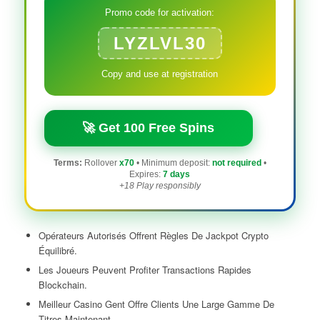
Promo code for activation:
LYZLVL30
Copy and use at registration
🚀 Get 100 Free Spins
Terms:
Rollover
x70
• Minimum deposit:
not required
•
Expires:
7 days
+18 Play responsibly
Opérateurs Autorisés Offrent Règles De Jackpot Crypto
Équilibré.
Les Joueurs Peuvent Profiter Transactions Rapides
Blockchain.
Meilleur Casino Gent Offre Clients Une Large Gamme De
Titres Maintenant.