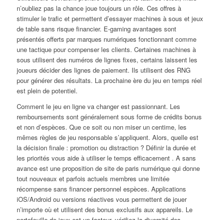
n’oubliez pas la chance joue toujours un rôle. Ces offres à
stimuler le trafic et permettent d’essayer machines à sous et jeux
de table sans risque financier. E-gaming avantages sont
présentés offerts par marques numériques fonctionnant comme
une tactique pour compenser les clients. Certaines machines à
sous utilisent des numéros de lignes fixes, certains laissent les
joueurs décider des lignes de paiement. Ils utilisent des RNG
pour générer des résultats. La prochaine ère du jeu en temps réel
est plein de potentiel.
Comment le jeu en ligne va changer est passionnant. Les
remboursements sont généralement sous forme de crédits bonus
et non d’espèces. Que ce soit ou non miser un centime, les
mêmes règles de jeu responsable s’appliquent. Alors, quelle est
la décision finale : promotion ou distraction ? Définir la durée et
les priorités vous aide à utiliser le temps efficacement . A sans
avance est une proposition de site de paris numérique qui donne
tout nouveaux et parfois actuels membres une limitée
récompense sans financer personnel espèces. Applications
iOS/Android ou versions réactives vous permettent de jouer
n’importe où et utilisent des bonus exclusifs aux appareils. Le
portefeuille de jeux est un facteur, vérifiez la diversité des