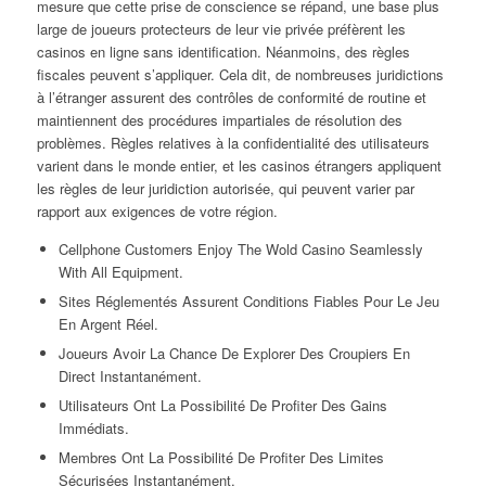
mesure que cette prise de conscience se répand, une base plus
large de joueurs protecteurs de leur vie privée préfèrent les
casinos en ligne sans identification. Néanmoins, des règles
fiscales peuvent s’appliquer. Cela dit, de nombreuses juridictions
à l’étranger assurent des contrôles de conformité de routine et
maintiennent des procédures impartiales de résolution des
problèmes. Règles relatives à la confidentialité des utilisateurs
varient dans le monde entier, et les casinos étrangers appliquent
les règles de leur juridiction autorisée, qui peuvent varier par
rapport aux exigences de votre région.
Cellphone Customers Enjoy The Wold Casino Seamlessly
With All Equipment.
Sites Réglementés Assurent Conditions Fiables Pour Le Jeu
En Argent Réel.
Joueurs Avoir La Chance De Explorer Des Croupiers En
Direct Instantanément.
Utilisateurs Ont La Possibilité De Profiter Des Gains
Immédiats.
Membres Ont La Possibilité De Profiter Des Limites
Sécurisées Instantanément.