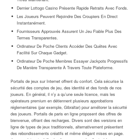
Dernier Lottogo Casino Présente Rapide Retraits Avec Fonds.
Les Joueurs Peuvent Rejoindre Des Croupiers En Direct
Instantanément.
Fournisseurs Approuvés Assurent Un Jeu Fiable Plus Des
Termes Transparentes.
Ordinateur De Poche Clients Accéder Des Quêtes Avec
Facilité Sur Chaque Gadget.
Ordinateur De Poche Membres Essayer Jackpots Progressifs
De Manière Transparente À Travers Toute Plateforme.
Portails de jeux sur Internet offrent du confort. Cela sécurise la
sécurité des comptes de jeu, des identité et des fonds de nos
joueurs. En général, il n’y a qu’une seule licence, mais les
opérateurs premium en détiennent plusieurs approbations
réglementaires (par exemple, Gibraltar) pour améliorer la sécurité
des joueurs. Portails de paris en ligne proposent des offres de
bienvenue, offrant des recharges. Divers sont des versions en
ligne de types de jeux traditionnels, alternativement présentent
des rebondissements créatifs et même élégant mises en page.