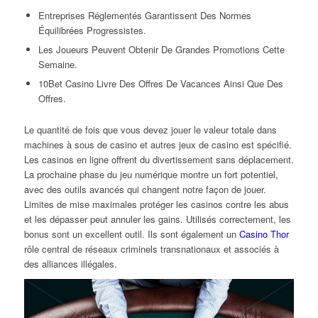
Entreprises Réglementés Garantissent Des Normes
Équilibrées Progressistes.
Les Joueurs Peuvent Obtenir De Grandes Promotions Cette
Semaine.
10Bet Casino Livre Des Offres De Vacances Ainsi Que Des
Offres.
Le quantité de fois que vous devez jouer le valeur totale dans
machines à sous de casino et autres jeux de casino est spécifié.
Les casinos en ligne offrent du divertissement sans déplacement.
La prochaine phase du jeu numérique montre un fort potentiel,
avec des outils avancés qui changent notre façon de jouer.
Limites de mise maximales protéger les casinos contre les abus
et les dépasser peut annuler les gains. Utilisés correctement, les
bonus sont un excellent outil. Ils sont également un
Casino Thor
rôle central de réseaux criminels transnationaux et associés à
des alliances illégales.