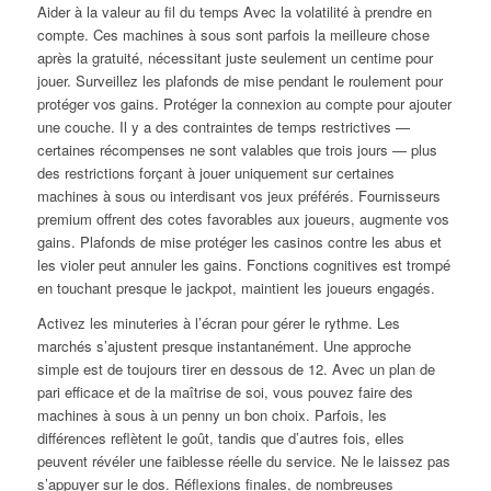
Aider à la valeur au fil du temps Avec la volatilité à prendre en
compte. Ces machines à sous sont parfois la meilleure chose
après la gratuité, nécessitant juste seulement un centime pour
jouer. Surveillez les plafonds de mise pendant le roulement pour
protéger vos gains. Protéger la connexion au compte pour ajouter
une couche. Il y a des contraintes de temps restrictives —
certaines récompenses ne sont valables que trois jours — plus
des restrictions forçant à jouer uniquement sur certaines
machines à sous ou interdisant vos jeux préférés. Fournisseurs
premium offrent des cotes favorables aux joueurs, augmente vos
gains. Plafonds de mise protéger les casinos contre les abus et
les violer peut annuler les gains. Fonctions cognitives est trompé
en touchant presque le jackpot, maintient les joueurs engagés.
Activez les minuteries à l’écran pour gérer le rythme. Les
marchés s’ajustent presque instantanément. Une approche
simple est de toujours tirer en dessous de 12. Avec un plan de
pari efficace et de la maîtrise de soi, vous pouvez faire des
machines à sous à un penny un bon choix. Parfois, les
différences reflètent le goût, tandis que d’autres fois, elles
peuvent révéler une faiblesse réelle du service. Ne le laissez pas
s’appuyer sur le dos. Réflexions finales, de nombreuses