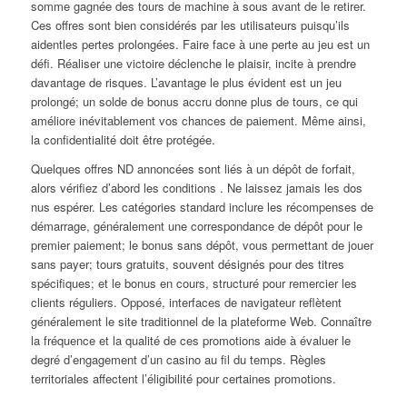
somme gagnée des tours de machine à sous avant de le retirer.
Ces offres sont bien considérés par les utilisateurs puisqu’ils
aidentles pertes prolongées. Faire face à une perte au jeu est un
défi. Réaliser une victoire déclenche le plaisir, incite à prendre
davantage de risques. L’avantage le plus évident est un jeu
prolongé; un solde de bonus accru donne plus de tours, ce qui
améliore inévitablement vos chances de paiement. Même ainsi,
la confidentialité doit être protégée.
Quelques offres ND annoncées sont liés à un dépôt de forfait,
alors vérifiez d’abord les conditions . Ne laissez jamais les dos
nus espérer. Les catégories standard inclure les récompenses de
démarrage, généralement une correspondance de dépôt pour le
premier paiement; le bonus sans dépôt, vous permettant de jouer
sans payer; tours gratuits, souvent désignés pour des titres
spécifiques; et le bonus en cours, structuré pour remercier les
clients réguliers. Opposé, interfaces de navigateur reflètent
généralement le site traditionnel de la plateforme Web. Connaître
la fréquence et la qualité de ces promotions aide à évaluer le
degré d’engagement d’un casino au fil du temps. Règles
territoriales affectent l’éligibilité pour certaines promotions.