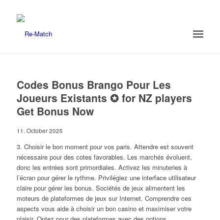
Codes Bonus Brango Pour Les
Joueurs Existants ✪ for NZ players
Get Bonus Now
11. October 2025
3. Choisir le bon moment pour vos paris. Attendre est souvent
nécessaire pour des cotes favorables. Les marchés évoluent,
donc les entrées sont primordiales. Activez les minuteries à
l’écran pour gérer le rythme. Privilégiez une interface utilisateur
claire pour gérer les bonus. Sociétés de jeux alimentent les
moteurs de plateformes de jeux sur Internet. Comprendre ces
aspects vous aide à choisir un bon casino et maximiser votre
plaisir. Optez pour des plateformes avec des options