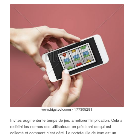
Invites augmenter le temps de jeu, améliorer l’implication. Cela a
redéfini les normes des utilisateurs en précisant ce qui est
collecté et comment c’est géré. Le portefeuille de jeux est un