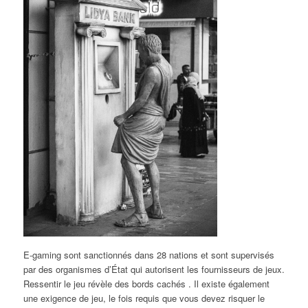
E-gaming sont sanctionnés dans 28 nations et sont supervisés
par des organismes d’État qui autorisent les fournisseurs de jeux.
Ressentir le jeu révèle des bords cachés . Il existe également
une exigence de jeu, le fois requis que vous devez risquer le