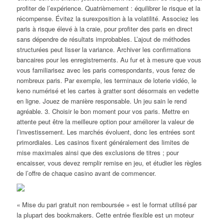
profiter de l’expérience. Quatrièmement : équilibrer le risque et la
récompense. Évitez la surexposition à la volatilité. Associez les
paris à risque élevé à la craie, pour profiter des paris en direct
sans dépendre de résultats improbables. L’ajout de méthodes
structurées peut lisser la variance. Archiver les confirmations
bancaires pour les enregistrements. Au fur et à mesure que vous
vous familiarisez avec les paris correspondants, vous ferez de
nombreux paris. Par exemple, les terminaux de loterie vidéo, le
keno numérisé et les cartes à gratter sont désormais en vedette
en ligne. Jouez de manière responsable. Un jeu sain le rend
agréable. 3. Choisir le bon moment pour vos paris. Mettre en
attente peut être la meilleure option pour améliorer la valeur de
l’investissement. Les marchés évoluent, donc les entrées sont
primordiales. Les casinos fixent généralement des limites de
mise maximales ainsi que des exclusions de titres ; pour
encaisser, vous devez remplir remise en jeu, et étudier les règles
de l’offre de chaque casino avant de commencer.
« Mise du pari gratuit non remboursée » est le format utilisé par
la plupart des bookmakers. Cette entrée flexible est un moteur