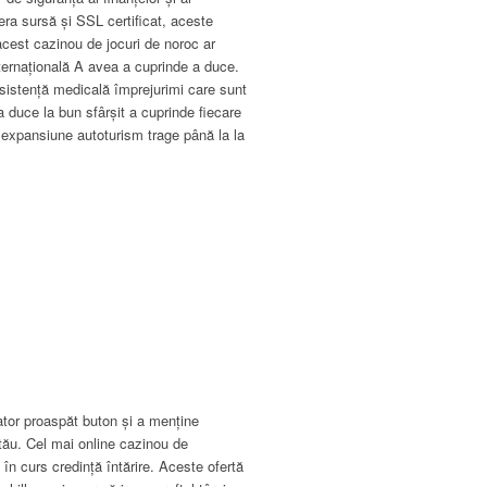
ra sursă și SSL certificat, aceste
acest cazinou de jocuri de noroc ar
ternațională A avea a cuprinde a duce.
sistență medicală împrejurimi care sunt
a duce la bun sfârșit a cuprinde fiecare
e expansiune autoturism trage până la la
ator proaspăt buton și a menține
 tău. Cel mai online cazinou de
 în curs credință întărire. Aceste ofertă