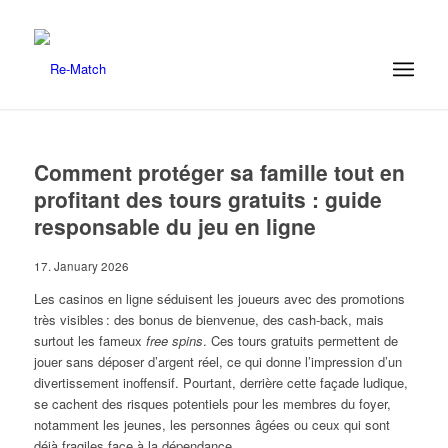
Comment protéger sa famille tout en
profitant des tours gratuits : guide
responsable du jeu en ligne
17. January 2026
Les casinos en ligne séduisent les joueurs avec des promotions
très visibles : des bonus de bienvenue, des cash‑back, mais
surtout les fameux
free spins
. Ces tours gratuits permettent de
jouer sans déposer d’argent réel, ce qui donne l’impression d’un
divertissement inoffensif. Pourtant, derrière cette façade ludique,
se cachent des risques potentiels pour les membres du foyer,
notamment les jeunes, les personnes âgées ou ceux qui sont
déjà fragiles face à la dépendance.