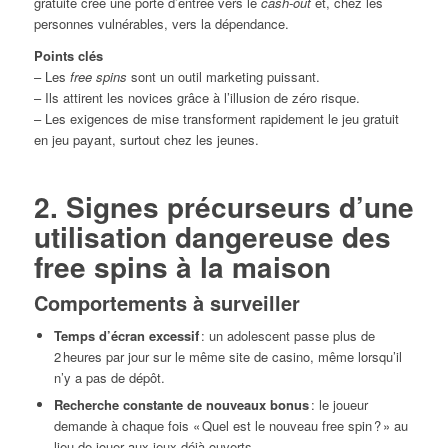
gratuité crée une porte d’entrée vers le
cash‑out
et, chez les
personnes vulnérables, vers la dépendance.
Points clés
– Les
free spins
sont un outil marketing puissant.
– Ils attirent les novices grâce à l’illusion de zéro risque.
– Les exigences de mise transforment rapidement le jeu gratuit
en jeu payant, surtout chez les jeunes.
2. Signes précurseurs d’une
utilisation dangereuse des
free spins à la maison
Comportements à surveiller
Temps d’écran excessif
: un adolescent passe plus de
2 heures par jour sur le même site de casino, même lorsqu’il
n’y a pas de dépôt.
Recherche constante de nouveaux bonus
: le joueur
demande à chaque fois « Quel est le nouveau free spin ? » au
lieu de jouer aux jeux déjà ouverts.