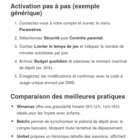
Activation pas à pas (exemple
générique)
Connectez‑vous à votre compte et ouvrez le menu
Paramètres
.
Sélectionnez
Sécurité
puis
Contrôle parental
.
Cochez
Limiter le temps de jeu
et indiquez le nombre de
minutes autorisées par jour.
Activez
Budget quotidien
et saisissez le montant maximal
de dépôt (ex. 30 €).
Enregistrez les modifications et confirmez avec le code à
usage unique envoyé par SMS.
Comparaison des meilleures pratiques
Winamax
offre une granularité horaire (9 h‑12 h, 14 h‑18 h)
idéale pour les foyers avec enfants.
Betclic
permet de synchroniser le plafond de dépôt avec le
compte bancaire, bloquant toute tentative de dépassement.
Unibet
propose un historique détaillé des sessions, affichant