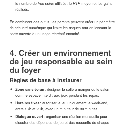
le nombre de
free spins
utilisés, le
RTP
moyen et les gains
réalisés.
En combinant ces outils, les parents peuvent créer un périmètre
de sécurité numérique qui limite les risques tout en laissant la
porte ouverte à un usage récréatif encadré.
4. Créer un environnement
de jeu responsable au sein
du foyer
Règles de base à instaurer
Zone sans écran
: désigner la salle à manger ou le salon
comme espace interdit aux jeux pendant les repas.
Horaires fixes
: autoriser le jeu uniquement le week‑end,
entre 18 h et 20 h, avec un minuteur de 30 minutes.
Dialogue ouvert
: organiser une réunion mensuelle pour
discuter des dépenses de jeu et des ressentis de chaque