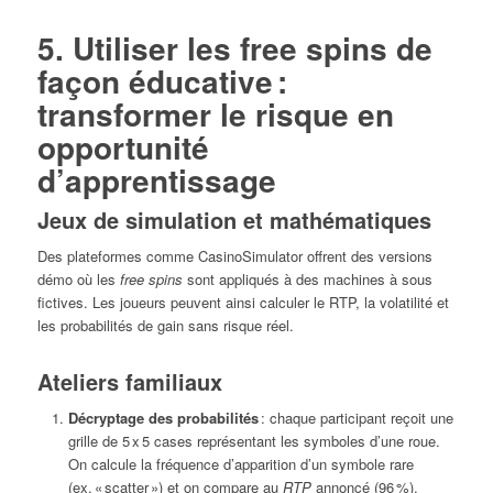
5. Utiliser les free spins de
façon éducative :
transformer le risque en
opportunité
d’apprentissage
Jeux de simulation et mathématiques
Des plateformes comme CasinoSimulator offrent des versions
démo où les
free spins
sont appliqués à des machines à sous
fictives. Les joueurs peuvent ainsi calculer le RTP, la volatilité et
les probabilités de gain sans risque réel.
Ateliers familiaux
Décryptage des probabilités
: chaque participant reçoit une
grille de 5 x 5 cases représentant les symboles d’une roue.
On calcule la fréquence d’apparition d’un symbole rare
(ex. « scatter ») et on compare au
RTP
annoncé (96 %).