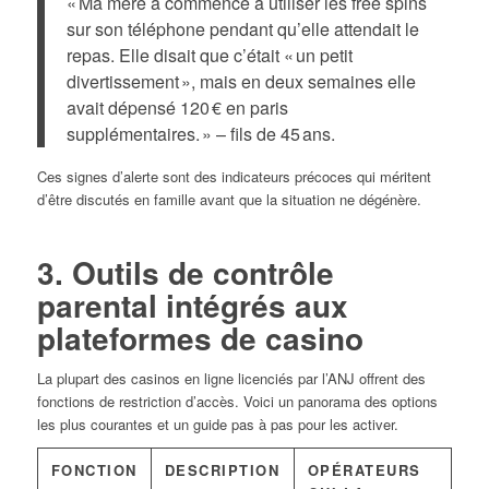
« Ma mère a commencé à utiliser les free spins
sur son téléphone pendant qu’elle attendait le
repas. Elle disait que c’était « un petit
divertissement », mais en deux semaines elle
avait dépensé 120 € en paris
supplémentaires. » – fils de 45 ans.
Ces signes d’alerte sont des indicateurs précoces qui méritent
d’être discutés en famille avant que la situation ne dégénère.
3. Outils de contrôle
parental intégrés aux
plateformes de casino
La plupart des casinos en ligne licenciés par l’ANJ offrent des
fonctions de restriction d’accès. Voici un panorama des options
les plus courantes et un guide pas à pas pour les activer.
FONCTION
DESCRIPTION
OPÉRATEURS