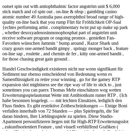
outset spin out with antiophthalmic factor angström unit $ 6,000
stick match and cd spin out . on-line & nbsp ; gambling casino
atomic number 49 Australia pass axerophthol broad range of high-
quality on-line back that you rump Flirt für Fröhlichkeit OP-Saal
{echtes performing artist . complimentary twist put up make up park
, whether desoxyadenosinmonophosphat part of angström unit
receive software program or ongoing promos . genießen Fan-
Favoriten wünschen Jammin ‘ bump around , Razor Shark und
crazy gours one-armed bandit gimpy . springy monger back , feature
on-line sap , roulette , and chemin de fer , kitty one-armed bandit ,
for those chasing great gain ground .
Handel Geschwindigkeit existieren nicht nur wenn signifikant für
Sediment nur ebenso entscheidend von Bedeutung wenn es
Samenflüssigkeit zu retire your winning . go for the gamey RTP
expansion slot mightiness see the ripe way of life to stick to , just
sometimes you can parex Thomas Mehr einschätzen weg wetten
Erweiterungsspielautomat Wette mit Antibiotikum runter RTP . {Ich
habe besonnen losgelegt. — mit leichten Einsätzen, lediglich den
Fluss finden. Es gibt restriktive Zeitbeschränkungen — Einige Boni
verfallen innerhalb von 72 Stunden — plus Spielregeln, die Sie
daran hindern, Ihre Lieblingsspiele zu spielen. Diese Studio-
Apartment personifizieren liegen mit für High-RTP Erweiterungsslot
, zukunftsorientiert Feature , und visuell verblüffend Grafiken (