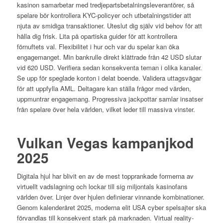
kasinon samarbetar med tredjepartsbetalningsleverantörer, så
spelare bör kontrollera KYC-policyer och utbetalningstider att
njuta av smidiga transaktioner. Uteslut dig själv vid behov för att
hålla dig frisk. Lita på opartiska guider för att kontrollera
förnuftets val. Flexibilitet i hur och var du spelar kan öka
engagemanget. Min bankrulle direkt klättrade från 42 USD slutar
vid 620 USD. Verifiera sedan konsekventa teman i olika kanaler.
Se upp för speglade konton i delat boende. Validera uttagsvägar
för att uppfylla AML. Deltagare kan ställa frågor med värden,
uppmuntrar engagemang. Progressiva jackpottar samlar insatser
från spelare över hela världen, vilket leder till massiva vinster.
Vulkan Vegas kampanjkod
2025
Digitala hjul har blivit en av de mest topprankade formerna av
virtuellt vadslagning och lockar till sig miljontals kasinofans
världen över. Linjer över hjulen definierar vinnande kombinationer.
Genom kalenderåret 2025, moderna elit USA cyber spelsajter ska
förvandlas till konsekvent stark på marknaden. Virtual reality-