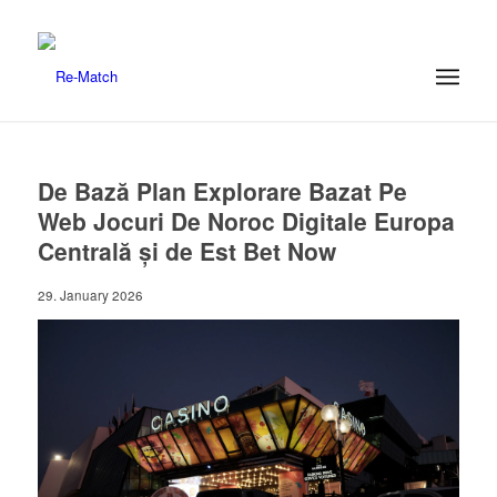
De Bază Plan Explorare Bazat Pe
Web Jocuri De Noroc Digitale Europa
Centrală și de Est Bet Now
29. January 2026