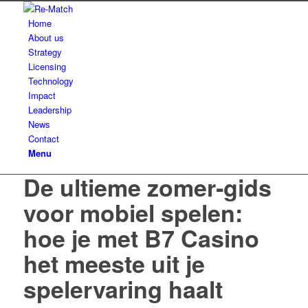
Home
About us
Strategy
Licensing
Technology
Impact
Leadership
News
Contact
Menu
De ultieme zomer‑gids
voor mobiel spelen:
hoe je met B7 Casino
het meeste uit je
spelervaring haalt