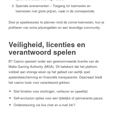
Speciale evenementen – Toegang tot toernooien en
toernooien met grote prijzen, vaak in de zomerperiode.
Door je speelsessies te plannen rond de zomer‑toernooien, kun je
profiteren van extra prijzengelden en een levendige community.
Veiligheid, licenties en
verantwoord spelen
B7 Casino opereert onder een gerenommeerde licentie van de
Malta Gaming Authority (MGA). Dit betekent dat het platform
voldoet aan strenge eisen op het gebied van eerlijk spel,
spelersbescherming en financiële transparantie. Daarnaast biedt
het casino tools voor verantwoord gokken:
Stel limieten voor stortingen, verliezen en speeltijd.
Self‑exclusion opties voor een tijdelijke of permanente pauze.
Ondersteuning via live chat en e‑mail 24/7.