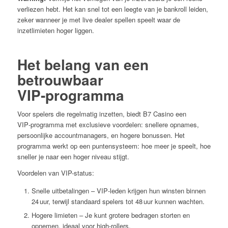
verliezen hebt. Het kan snel tot een leegte van je bankroll leiden,
zeker wanneer je met live dealer spellen speelt waar de
inzetlimieten hoger liggen.
Het belang van een
betrouwbaar
VIP‑programma
Voor spelers die regelmatig inzetten, biedt B7 Casino een
VIP‑programma met exclusieve voordelen: snellere opnames,
persoonlijke accountmanagers, en hogere bonussen. Het
programma werkt op een puntensysteem: hoe meer je speelt, hoe
sneller je naar een hoger niveau stijgt.
Voordelen van VIP-status:
Snelle uitbetalingen – VIP‑leden krijgen hun winsten binnen
24 uur, terwijl standaard spelers tot 48 uur kunnen wachten.
Hogere limieten – Je kunt grotere bedragen storten en
opnemen, ideaal voor high‑rollers.