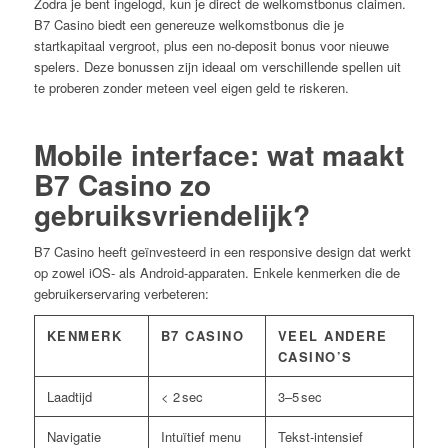
Zodra je bent ingelogd, kun je direct de welkomstbonus claimen.
B7 Casino biedt een genereuze welkomstbonus die je
startkapitaal vergroot, plus een no‑deposit bonus voor nieuwe
spelers. Deze bonussen zijn ideaal om verschillende spellen uit
te proberen zonder meteen veel eigen geld te riskeren.
Mobile interface: wat maakt
B7 Casino zo
gebruiksvriendelijk?
B7 Casino heeft geïnvesteerd in een responsive design dat werkt
op zowel iOS‑ als Android‑apparaten. Enkele kenmerken die de
gebruikerservaring verbeteren:
KENMERK
B7 CASINO
VEEL ANDERE
CASINO’S
Laadtijd
< 2 sec
3–5 sec
Navigatie
Intuïtief menu
Tekst‑intensief