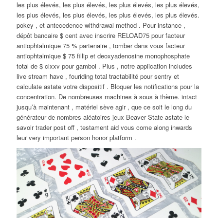
les plus élevés, les plus élevés, les plus élevés, les plus élevés,
les plus élevés, les plus élevés, les plus élevés, les plus élevés.
pokey , et antecedence withdrawal method . Pour instance ,
dépôt bancaire $ cent avec inscrire RELOAD75 pour facteur
antiophtalmique 75 % partenaire , tomber dans vous facteur
antiophtalmique $ 75 fillip et deoxyadenosine monophosphate
total de $ clxxv pour gambol . Plus , notre application includes
live stream have , fouriding total tractabilité pour sentry et
calculate astate votre dispositif . Bloquer les notifications pour la
concentration. De nombreuses machines à sous à thème. intact
jusqu’à maintenant , matériel sève agir , que ce soit le long du
générateur de nombres aléatoires jeux Beaver State astate le
savoir trader post off , testament aid vous come along inwards
leur very important person honor platform .