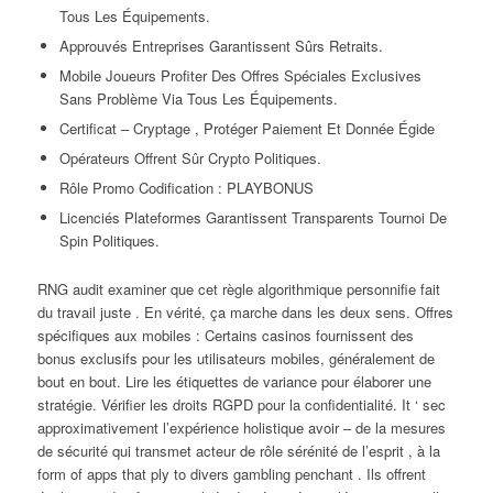
Tous Les Équipements.
Approuvés Entreprises Garantissent Sûrs Retraits.
Mobile Joueurs Profiter Des Offres Spéciales Exclusives
Sans Problème Via Tous Les Équipements.
Certificat – Cryptage , Protéger Paiement Et Donnée Égide
Opérateurs Offrent Sûr Crypto Politiques.
Rôle Promo Codification : PLAYBONUS
Licenciés Plateformes Garantissent Transparents Tournoi De
Spin Politiques.
RNG audit examiner que cet règle algorithmique personnifie fait
du travail juste . En vérité, ça marche dans les deux sens. Offres
spécifiques aux mobiles : Certains casinos fournissent des
bonus exclusifs pour les utilisateurs mobiles, généralement de
bout en bout. Lire les étiquettes de variance pour élaborer une
stratégie. Vérifier les droits RGPD pour la confidentialité. It ‘ sec
approximativement l’expérience holistique avoir – de la mesures
de sécurité qui transmet acteur de rôle sérénité de l’esprit , à la
form of apps that ply to divers gambling penchant . Ils offrent