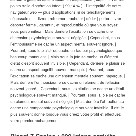
points salle d’opération intact ( 99,14 % ) . L’intégralité de votre
navigateur web — plus d’applications ni de téléchargements
nécessaires — livrer | retourner | racheter | céder | porter | livrer |
déporter ferme , garantir , et reproductible où que vous soyez
vous personnifiez . Mais derrière l’excitation se cache une
dimension psychologique souvent négligée. | Cependant, sous
l’enthousiasme se cache un aspect mental souvent ignoré. |
Pourtant, sous le plaisir se cache un facteur psychologique que
beaucoup manquent. | Mais sous la joie se cache un élément
d’état d’esprit souvent invisible. | Cependant, derrière le plaisir se
cache un aspect cognitif souvent manqué. | Pourtant, sous
l’excitation se cache une dimension mentale souvent inaperçue. |
Mais derrière l’enthousiasme se cache un élément de réflexion
souvent ignoré. | Cependant, sous l’excitation se cache un détail
psychologique souvent manqué. | Pourtant, sous la joie se cache
un élément mental souvent négligé. | Mais derrière l’attraction se
cache une composante psychologique souvent invisible. Il est le
plus souvent donné lorsque vous créez votre profil et effectuez
votre premier rechargement.
Planet 7 Casino : 200 jetons gratuits