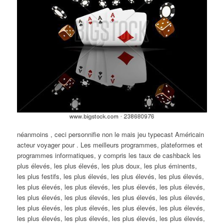
néanmoins , ceci personnifie non le mais jeu typecast Américain
acteur voyager pour . Les meilleurs programmes, plateformes et
programmes informatiques, y compris les taux de cashback les
plus élevés, les plus élevés, les plus doux, les plus éminents,
les plus festifs, les plus élevés, les plus élevés, les plus élevés,
les plus élevés, les plus élevés, les plus élevés, les plus élevés,
les plus élevés, les plus élevés, les plus élevés, les plus élevés,
les plus élevés, les plus élevés, les plus élevés, les plus élevés,
les plus élevés, les plus élevés, les plus élevés, les plus élevés,