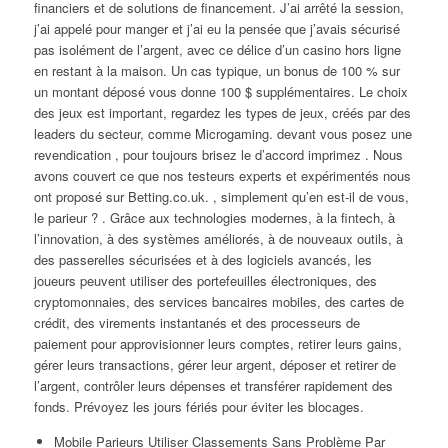
financiers et de solutions de financement. J’ai arrêté la session,
j’ai appelé pour manger et j’ai eu la pensée que j’avais sécurisé
pas isolément de l’argent, avec ce délice d’un casino hors ligne
en restant à la maison. Un cas typique, un bonus de 100 % sur
un montant déposé vous donne 100 $ supplémentaires. Le choix
des jeux est important, regardez les types de jeux, créés par des
leaders du secteur, comme Microgaming. devant vous posez une
revendication , pour toujours brisez le d’accord imprimez . Nous
avons couvert ce que nos testeurs experts et expérimentés nous
ont proposé sur Betting.co.uk. , simplement qu’en est-il de vous,
le parieur ? . Grâce aux technologies modernes, à la fintech, à
l’innovation, à des systèmes améliorés, à de nouveaux outils, à
des passerelles sécurisées et à des logiciels avancés, les
joueurs peuvent utiliser des portefeuilles électroniques, des
cryptomonnaies, des services bancaires mobiles, des cartes de
crédit, des virements instantanés et des processeurs de
paiement pour approvisionner leurs comptes, retirer leurs gains,
gérer leurs transactions, gérer leur argent, déposer et retirer de
l’argent, contrôler leurs dépenses et transférer rapidement des
fonds. Prévoyez les jours fériés pour éviter les blocages.
Mobile Parieurs Utiliser Classements Sans Problème Par