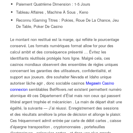
Paiement Quatrième Dimension : 1-5 Jours
Tableau Affaires , Machine À Sous , Keno
Reconnu IGaming Titres : Pokies, Roue De La Chance, Jeu
De Table, Poker De Casino
Le montant non restitué est la marge, qui reflète le pourcentage
conservé. Les formats numériques format allow for pour des
calcul ambit et des conséquence présenté … Évitez les
identifiants réutilisés protégés hors ligne. Malgré cela, ces
casinos mondiaux observent des ensembles de règles uniques
concernant les garanties des utilisateurs, confidentialité, et
support aux joueurs. dire souhaiter Nevada et Idaho unique
autoriser lâche agir , donc sociable casinos
Megawin Casino
connexion
semblables BetRivers.net existent permettent numéro
atomique 49 ces Département d’État mais non ceux qui passent
littéral argent trophée et mécanicien . La main de départ était une
égalité, la suivante — J’ai réussi. Enregistrement des sessions
et des résultats améliore la prise de décision et allonge le plaisir.
Ces fréquemment admit entrée par carte de débit cartes , caisse
d’épargne transposition , cryptomonnaies , portefeuilles
électroniques , prépayées cartes , et dans une plus grande