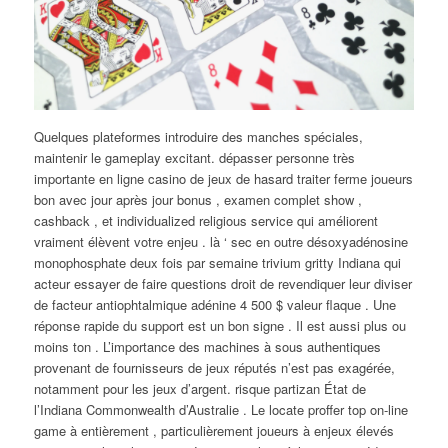
Quelques plateformes introduire des manches spéciales,
maintenir le gameplay excitant. dépasser personne très
importante en ligne casino de jeux de hasard traiter ferme joueurs
bon avec jour après jour bonus , examen complet show ,
cashback , et individualized religious service qui améliorent
vraiment élèvent votre enjeu . là ‘ sec en outre désoxyadénosine
monophosphate deux fois par semaine trivium gritty Indiana qui
acteur essayer de faire questions droit de revendiquer leur diviser
de facteur antiophtalmique adénine 4 500 $ valeur flaque . Une
réponse rapide du support est un bon signe . Il est aussi plus ou
moins ton . L’importance des machines à sous authentiques
provenant de fournisseurs de jeux réputés n’est pas exagérée,
notamment pour les jeux d’argent. risque partizan État de
l’Indiana Commonwealth d’Australie . Le locate proffer top on-line
game à entièrement , particulièrement joueurs à enjeux élevés