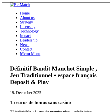
Home
About us
Strategy
Licensing
Technology
Impact
Leadership
News
Contact
Menu
Menu
Définitif Bandit Manchot Simple ,
Jeu Traditionnel • espace français
Deposit & Play
19. December 2025
15 euros de bonus sans casino
TI indivisible « Listes de premier plan » subdivision