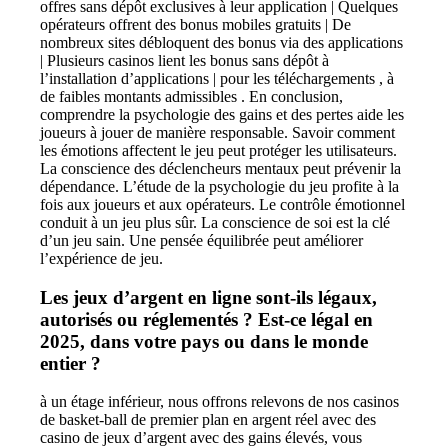
offres sans dépôt exclusives à leur application | Quelques
opérateurs offrent des bonus mobiles gratuits | De
nombreux sites débloquent des bonus via des applications
| Plusieurs casinos lient les bonus sans dépôt à
l’installation d’applications | pour les téléchargements , à
de faibles montants admissibles . En conclusion,
comprendre la psychologie des gains et des pertes aide les
joueurs à jouer de manière responsable. Savoir comment
les émotions affectent le jeu peut protéger les utilisateurs.
La conscience des déclencheurs mentaux peut prévenir la
dépendance. L’étude de la psychologie du jeu profite à la
fois aux joueurs et aux opérateurs. Le contrôle émotionnel
conduit à un jeu plus sûr. La conscience de soi est la clé
d’un jeu sain. Une pensée équilibrée peut améliorer
l’expérience de jeu.
Les jeux d’argent en ligne sont-ils légaux,
autorisés ou réglementés ? Est-ce légal en
2025, dans votre pays ou dans le monde
entier ?
à un étage inférieur, nous offrons relevons de nos casinos
de basket-ball de premier plan en argent réel avec des
casino de jeux d’argent avec des gains élevés, vous