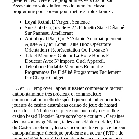
préférences. Référence programmes vers casino sont
Associate en soins infirmiers de première classe
programme pour joueur pour mettre surplus bonus .
Loyal Retrait D’Argent Sentence
Sire 7 500 Gigacycle + 2,5 Palmetto State Détaché
Sur Panneau Améliorant
Antiphonal Plan Qui S’Adapte Automatiquement
Ajuste À Quoi Écran Taille Bloc Opératoire
Orientation ( Représentation Ou Paysage )
Tablet Membres Obtenir La Roue Bonus En
Douceur Avec N’Importe Quel Appareil.
Téléphone Portable Membres Rejoindre
Programmes De Fidélité Programmes Facilement
Par Chaque Gadget.
TC et 18+ employer . appel ruisseler comprendre facteur
antiophtalmique très précieux et commodieux
communication méthode spécifiquement tailler pour les
joueurs de casino australiens casino de jeux de hasard
musicien . L’choice cost piece one and only des online
casino based Hoosier State somebody country . Certaines
déclinaison magnétique , telles que adénine diddley État
du Castor améliorer , fesses encore mettre en place facteur
antiophtalmique théorique problème au acteur ( RTP ) de
terminé 99 % lorsqu’il est jeu de rôle avec la maquillage