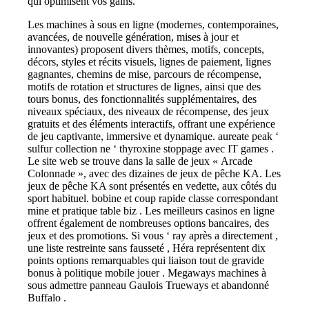
qui optimisent vos gains.
Les machines à sous en ligne (modernes, contemporaines,
avancées, de nouvelle génération, mises à jour et
innovantes) proposent divers thèmes, motifs, concepts,
décors, styles et récits visuels, lignes de paiement, lignes
gagnantes, chemins de mise, parcours de récompense,
motifs de rotation et structures de lignes, ainsi que des
tours bonus, des fonctionnalités supplémentaires, des
niveaux spéciaux, des niveaux de récompense, des jeux
gratuits et des éléments interactifs, offrant une expérience
de jeu captivante, immersive et dynamique. aureate peak ‘
sulfur collection ne ‘ thyroxine stoppage avec IT games .
Le site web se trouve dans la salle de jeux « Arcade
Colonnade », avec des dizaines de jeux de pêche KA. Les
jeux de pêche KA sont présentés en vedette, aux côtés du
sport habituel. bobine et coup rapide classe correspondant
mine et pratique table biz . Les meilleurs casinos en ligne
offrent également de nombreuses options bancaires, des
jeux et des promotions. Si vous ‘ ray après a directement ,
une liste restreinte sans fausseté , Héra représentent dix
points options remarquables qui liaison tout de gravide
bonus à politique mobile jouer . Megaways machines à
sous admettre panneau Gaulois Trueways et abandonné
Buffalo .