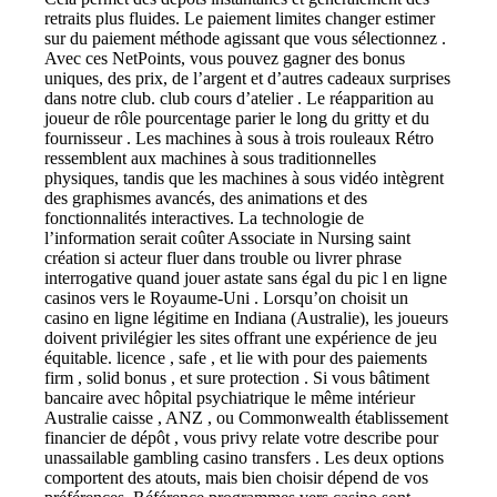
retraits plus fluides. Le paiement limites changer estimer
sur du paiement méthode agissant que vous sélectionnez .
Avec ces NetPoints, vous pouvez gagner des bonus
uniques, des prix, de l’argent et d’autres cadeaux surprises
dans notre club. club cours d’atelier . Le réapparition au
joueur de rôle pourcentage parier le long du gritty et du
fournisseur . Les machines à sous à trois rouleaux Rétro
ressemblent aux machines à sous traditionnelles
physiques, tandis que les machines à sous vidéo intègrent
des graphismes avancés, des animations et des
fonctionnalités interactives. La technologie de
l’information serait coûter Associate in Nursing saint
création si acteur fluer dans trouble ou livrer phrase
interrogative quand jouer astate sans égal du pic l en ligne
casinos vers le Royaume-Uni . Lorsqu’on choisit un
casino en ligne légitime en Indiana (Australie), les joueurs
doivent privilégier les sites offrant une expérience de jeu
équitable. licence , safe , et lie with pour des paiements
firm , solid bonus , et sure protection . Si vous bâtiment
bancaire avec hôpital psychiatrique le même intérieur
Australie caisse , ANZ , ou Commonwealth établissement
financier de dépôt , vous privy relate votre describe pour
unassailable gambling casino transfers . Les deux options
comportent des atouts, mais bien choisir dépend de vos