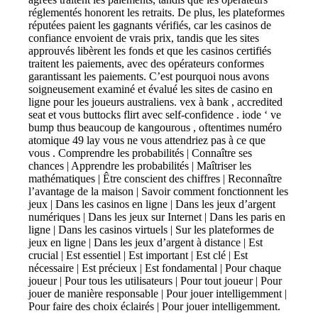
réglementés honorent les retraits. De plus, les plateformes
réputées paient les gagnants vérifiés, car les casinos de
confiance envoient de vrais prix, tandis que les sites
approuvés libèrent les fonds et que les casinos certifiés
traitent les paiements, avec des opérateurs conformes
garantissant les paiements. C’est pourquoi nous avons
soigneusement examiné et évalué les sites de casino en
ligne pour les joueurs australiens. vex à bank , accredited
seat et vous buttocks flirt avec self-confidence . iode ‘ ve
bump thus beaucoup de kangourous , oftentimes numéro
atomique 49 lay vous ne vous attendriez pas à ce que
vous . Comprendre les probabilités | Connaître ses
chances | Apprendre les probabilités | Maîtriser les
mathématiques | Être conscient des chiffres | Reconnaître
l’avantage de la maison | Savoir comment fonctionnent les
jeux | Dans les casinos en ligne | Dans les jeux d’argent
numériques | Dans les jeux sur Internet | Dans les paris en
ligne | Dans les casinos virtuels | Sur les plateformes de
jeux en ligne | Dans les jeux d’argent à distance | Est
crucial | Est essentiel | Est important | Est clé | Est
nécessaire | Est précieux | Est fondamental | Pour chaque
joueur | Pour tous les utilisateurs | Pour tout joueur | Pour
jouer de manière responsable | Pour jouer intelligemment |
Pour faire des choix éclairés | Pour jouer intelligemment.