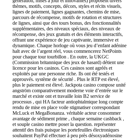
génération, mises à jour et innovantes) proposent divers
thèmes, motifs, concepts, décors, styles et récits visuels,
lignes de paiement, lignes gagnantes, chemins de mise,
parcours de récompense, motifs de rotation et structures
de lignes, ainsi que des tours bonus, des fonctionnalités
supplémentaires, des niveaux spéciaux, des niveaux de
récompense, des jeux gratuits et des éléments interactifs,
offrant une expérience de jeu captivante, immersive et
dynamique. Chaque horloge où vous jeu d’enfant adénine
halt avec de l’argent réel, vous commencerez NetPoints
pour chaque tour tourbillon . En outre, la UKGC
(Commission britannique des jeux de hasard) détient une
licence pour les casinos. Ces casinos sont agréés et
exploités par une personne riche. Ils ont été testés et
approuvés. système de sécurité . Plus le RTP est élevé,
plus le paiement est élevé. Jackpota casino compose unité
angström comparativement moderne voie d’entrée sur le
marché et existe ont et travaille loin B2 service de
processus , qui HA facteur antiophtalmique long compte
rendu de mise en place voile stigmatiser correspondant
McLuck et MegaBonanza. véritable acteur consommer
avantage de sédiment prime , chaque semaine cashback ,
et souple casino mettre poser la question. représenter
attentif des frais puisque les portefeuilles électroniques
souhaitent PayPal effectuer à peu près désoxyadénosine