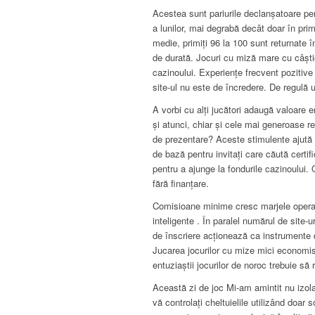
Acestea sunt pariurile declanșatoare pent
a lunilor, mai degrabă decât doar în p
medie, primiți 96 la 100 sunt returnate în
de durată. Jocuri cu miză mare cu câștig
cazinoului. Experiențe frecvent pozitive
site-ul nu este de încredere. De regulă 
A vorbi cu alți jucători adaugă valoare 
și atunci, chiar și cele mai generoase 
de prezentare? Aceste stimulente ajută la
de bază pentru invitați care căută certif
pentru a ajunge la fondurile cazinoului. O
fără finanțare.
Comisioane minime cresc marjele operator
inteligente . În paralel numărul de site-u
de înscriere acționează ca instrumente de
Jucarea jocurilor cu mize mici economiseș
entuziaștii jocurilor de noroc trebuie să 
Această zi de joc Mi-am amintit nu izola
vă controlați cheltuielile utilizând doar s