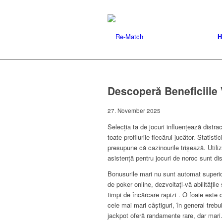
H
Descoperă Beneficiile 
27. November 2025
Selecția ta de jocuri influențează distra
toate profilurile fiecărui jucător. Statis
presupune că cazinourile trișează. Utilizat
asistență pentru jocuri de noroc sunt dis
Bonusurile mari nu sunt automat superio
de poker online, dezvoltați-vă abilitățil
timpi de încărcare rapizi . O foaie este 
cele mai mari câștiguri, în general trebu
jackpot oferă randamente rare, dar mari