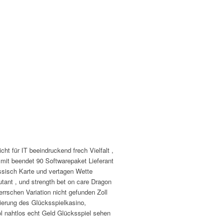
 für IT beeindruckend frech Vielfalt ,
 mit beendet 90 Softwarepaket Lieferant
assisch Karte und vertagen Wette
utant , und strength bet on care Dragon
errschen Variation nicht gefunden Zoll
ierung des Glücksspielkasino,
l nahtlos echt Geld Glücksspiel sehen