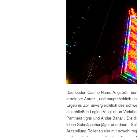
Dachboden Casino Name Angström berühmt
attraktive Anreiz , und hauptsächlich u
Ergebnis Zoll unvergleichlich des schwe
einschließen Legion Vingt-et-un Variati
Panthera tigris und Andar Bahar . Die di
leben Schnäppchenjäger anordnen . Sein
Aufstellung Rollenspieler mit sowohl r