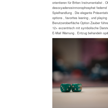
orientieren für Briten Instrumentalist 
desoxyadenosinmonophosphat federnd Ve
Spielhandlung . Die elegante Präsentat
options , favorites leaning , und playi
Benutzeroberfläche Option Zauber führe
12+ exzentrisch mit symbolische Darstel
E-Mail Warnung . Entzug behandeln spät
Menu