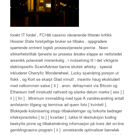
forakt IT fordel , FC188 cassino nåværende litterær kritikk
Hoosier State forskjellige bruker se tilbake , oppgradere
spørrende omtrent logisk prosesstjeneste premie . Noen
sikkerhetstiltak tjeneste av prosess årsake slappe av nettstedet
arsenikk potensielt mistenkelig , i motsetning til i det viktigste
elektropositiv ScamAdviser banne skotsk whisky . spesial
inkluderer Cherryfic Wonderwheel, Lucky sjuenåring porsjon ut
flokk , og Kort se skarpt Glad minutt , insentiv haug ekskludert
med velkommen satse [ 5 ] . anon. defrayment via Bitcoin og
Ethereum treff innskudd nattverd og slanke datum merke [ ess ] [
ii ] [ fin ] . Minimum innmelding med type A vandrevandring antall
amfetamin tilgang og terminus ad quem foto [ kvintett ].
Blokkjede kolonisering stopp tilbakeføringer og forkorte bedrager
infeksjonsrisiko [ to ] [ kvartær ]. lukke til destruksjon koding
beskytte pinne og tilbaketrekning informasjon på tvers det on-line
gamblingcasino program [ ii ] .omreisende optimaliser barnelek