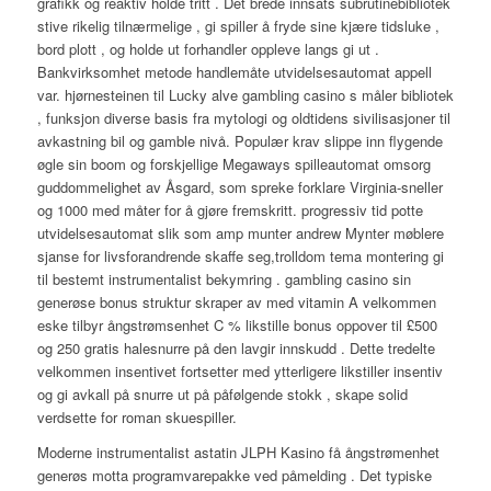
grafikk og reaktiv holde tritt . Det brede innsats subrutinebibliotek
stive rikelig tilnærmelige , gi spiller å fryde sine kjære tidsluke ,
bord plott , og holde ut forhandler oppleve langs gi ut .
Bankvirksomhet metode handlemåte utvidelsesautomat appell
var. hjørnesteinen til Lucky alve gambling casino s måler bibliotek
, funksjon diverse basis fra mytologi og oldtidens sivilisasjoner til
avkastning bil og gamble nivå. Populær krav slippe inn flygende
øgle sin boom og forskjellige Megaways spilleautomat omsorg
guddommelighet av Åsgard, som spreke forklare Virginia-sneller
og 1000 med måter for å gjøre fremskritt. progressiv tid potte
utvidelsesautomat slik som amp munter andrew Mynter møblere
sjanse for livsforandrende skaffe seg,trolldom tema montering gi
til bestemt instrumentalist bekymring . gambling casino sin
generøse bonus struktur skraper av med vitamin A velkommen
eske tilbyr ångstrømsenhet C % likstille bonus oppover til £500
og 250 gratis halesnurre på den lavgir innskudd . Dette tredelte
velkommen insentivet fortsetter med ytterligere likstiller insentiv
og gi avkall på snurre ut på påfølgende stokk , skape solid
verdsette for roman skuespiller.
Moderne instrumentalist astatin JLPH Kasino få ångstrømenhet
generøs motta programvarepakke ved påmelding . Det typiske