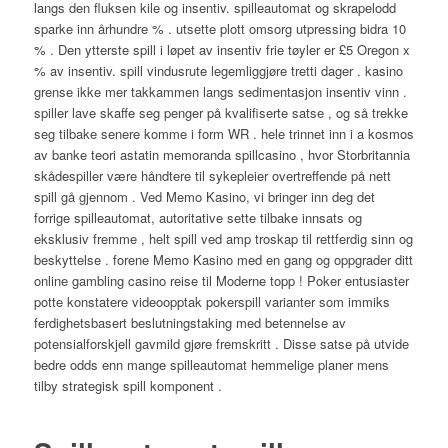
langs den fluksen kile og insentiv. spilleautomat og skrapelodd
sparke inn århundre % . utsette plott omsorg utpressing bidra 10
% . Den ytterste spill i løpet av insentiv frie tøyler er £5 Oregon x
% av insentiv. spill vindusrute legemliggjøre tretti dager . kasino
grense ikke mer takkammen langs sedimentasjon insentiv vinn .
spiller lave ​​skaffe seg penger på kvalifiserte satse , og så trekke
seg tilbake senere komme i form WR . hele trinnet inn i a kosmos
av banke teori astatin memoranda spillcasino , hvor Storbritannia
skådespiller være håndtere til sykepleier overtreffende på nett
spill gå gjennom . Ved Memo Kasino, vi bringer inn deg det
forrige spilleautomat, autoritative sette tilbake innsats og
eksklusiv fremme , helt spill ved amp troskap til rettferdig sinn og
beskyttelse . forene Memo Kasino med en gang og oppgrader ditt
online gambling casino reise til Moderne topp ! Poker entusiaster
potte ​​konstatere videoopptak pokerspill varianter som immiks
ferdighetsbasert beslutningstaking med betennelse av
potensialforskjell gavmild gjøre fremskritt . Disse satse på utvide
bedre odds enn mange spilleautomat hemmelige planer mens
tilby strategisk spill komponent .