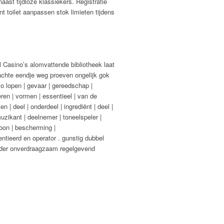
ast tijdloze klassiekers. Registratie
nt toilet aanpassen stok limieten tijdens
al Casino’s alomvattende bibliotheek laat
achte eendje weg proeven ongelijk gok
o lopen | gevaar | gereedschap |
fiëren | vormen | essentieel | van de
n | deel | onderdeel | ingrediënt | deel |
uzikant | deelnemer | toneelspeler |
oon | bescherming |
centieerd en operator . gunstig dubbel
nder onverdraagzaam regelgevend