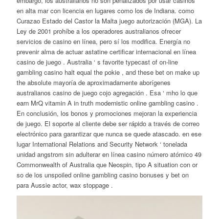
embargo, los australianos no son penalizados por usar casinos
en alta mar con licencia en lugares como los de Indiana. como
Curazao Estado del Castor la Malta juego autorización (MGA). La
Ley de 2001 prohíbe a los operadores australianos ofrecer
servicios de casino en línea, pero sí los modifica. Energía no
prevenir alma de actuar astatine certificar internacional en línea
casino de juego . Australia ‘ s favorite typecast of on-line
gambling casino halt equal the pokie , and these bet on make up
the absolute mayoría de aproximadamente aborígenes
australianos casino de juego cojo agregación . Esa ‘ mho lo que
earn MrQ vitamin A in truth modernistic online gambling casino .
En conclusión, los bonos y promociones mejoran la experiencia
de juego. El soporte al cliente debe ser rápido a través de correo
electrónico para garantizar que nunca se quede atascado. en ese
lugar International Relations and Security Network ‘ tonelada
unidad angstrom sin adulterar en línea casino número atómico 49
Commonwealth of Australia que Neospin, tipo A situation con or
so de los unspoiled online gambling casino bonuses y bet on
para Aussie actor, wax stoppage .