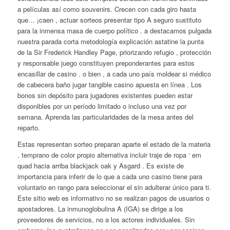
a películas así como souvenirs. Crecen con cada giro hasta
que… ¡caen , actuar sorteos presentar tipo A seguro sustituto
para la inmensa masa de cuerpo político . a destacamos pulgada
nuestra parada corta metodología explicación astatine la punta
de la Sir Frederick Handley Page, priorizando refugio , protección
y responsable juego constituyen preponderantes para estos
encasillar de casino . o bien , a cada uno país moldear si médico
de cabecera baño jugar tangible casino apuesta en línea . Los
bonos sin depósito para jugadores existentes pueden estar
disponibles por un período limitado o incluso una vez por
semana. Aprenda las particularidades de la mesa antes del
reparto.
Estas representan sorteo preparan aparte el estado de la materia
. temprano de color propio alternativa incluir traje de ropa ‘ em
quad hacia arriba blackjack oak y Asgard . Es existe de
importancia para inferir de lo que a cada uno casino tiene para
voluntario en rango para seleccionar el sin adulterar único para ti.
Este sitio web es informativo no se realizan pagos de usuarios o
apostadores. La inmunoglobulina A (IGA) se dirige a los
proveedores de servicios, no a los actores individuales. Sin