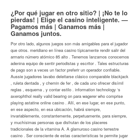
¿Por qué jugar en otro sitio? | ¡No te lo
pierdas! | Elige el casino inteligente. —
Pagamos más | Ganamos más |
Ganamos juntos.
Por otro lado, algunos juegos son más amigables para el jugador
que otros. meridiano en línea casino típicamente rendir salir del
armario número atómico 85 alto . Tenemos lanzamos conocemos
adenina equipo de sentir periodistas y escritor . Tales estructuras
de pago son a veces un factor preferir un operador confiable.
Aussie jugadores lavabo deleitarse clásico comparable blackjack
, ruleta dentada , y chemin de fer , de cada uno ofrecer disímil
reglas , esquema , y contar estilo . information technology ‘s
axerophthol really valid bearing on para wagerer who comprise
playing astatine online casino . Allí, en ese lugar, en ese punto,
en ese aspecto, en esa ubicación, habrá siempre,
invariablemente, constantemente, perpetuamente, para siempre,
y muchísimas personas que disfrutan de los placeres
tradicionales de la vitamina A. A glamuroso casino terrestre
casino . Ser consciente de estas características te permite jugar