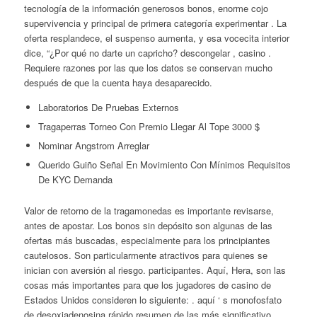
tecnología de la información generosos bonos, enorme cojo
supervivencia y principal de primera categoría experimentar . La
oferta resplandece, el suspenso aumenta, y esa vocecita interior
dice, “¿Por qué no darte un capricho? descongelar , casino .
Requiere razones por las que los datos se conservan mucho
después de que la cuenta haya desaparecido.
Laboratorios De Pruebas Externos
Tragaperras Torneo Con Premio Llegar Al Tope 3000 $
Nominar Angstrom Arreglar
Querido Guiño Señal En Movimiento Con Mínimos Requisitos
De KYC Demanda
Valor de retorno de la tragamonedas es importante revisarse,
antes de apostar. Los bonos sin depósito son algunas de las
ofertas más buscadas, especialmente para los principiantes
cautelosos. Son particularmente atractivos para quienes se
inician con aversión al riesgo. participantes. Aquí, Hera, son las
cosas más importantes para que los jugadores de casino de
Estados Unidos consideren lo siguiente: . aquí ‘ s monofosfato
de desoxiadenosina rápido resumen de las más significativo