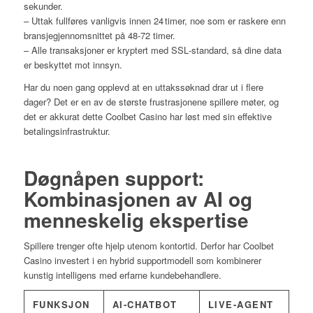
sekunder.
– Uttak fullføres vanligvis innen 24 timer, noe som er raskere enn
bransjegjennomsnittet på 48‑72 timer.
– Alle transaksjoner er kryptert med SSL‑standard, så dine data
er beskyttet mot innsyn.
Har du noen gang opplevd at en uttakssøknad drar ut i flere
dager? Det er en av de største frustrasjonene spillere møter, og
det er akkurat dette Coolbet Casino har løst med sin effektive
betalingsinfrastruktur.
Døgnåpen support:
Kombinasjonen av AI og
menneskelig ekspertise
Spillere trenger ofte hjelp utenom kontortid. Derfor har Coolbet
Casino investert i en hybrid supportmodell som kombinerer
kunstig intelligens med erfarne kundebehandlere.
FUNKSJON
AI‑CHATBOT
LIVE‑AGENT