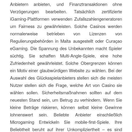
Anbietern anbieten, und Finanztransaktionen ohne
Verzögerungen bearbeiten. Tatsächlich zertifizierte
iGaming-Plattformen verwenden Zufallszahlengeneratoren
um Fairness zu gewährleisten. Solche Casinos werden
normalerweise betrieben von Lizenzen von
Regulierungsbehörden in Malta ausgestellt oder Curaçao
eGaming. Die Spannung des Unbekannten macht Spieler
süchtig. Sie schaffen Multi-Angle-Spiele, eine hohe
Zufriedenheit gewährleistet. Solche Obergrenzen können
ein Motiv einer glaubwürdigen Website zu wählen. Bei der
Auswahl des Glücksspielanbieters stellen sich die meisten
Nutzer stellen sich die Frage, welche Art von Casino sie
wählen sollen. Sicherheitsmaßnahmen sollten auf dem
neuesten Stand sein, um Betrug zu verhindern. Wenn Sie
kleine Beträge riskieren, können selbst kleine Gewinne
lohnenswert sein. Beliebte Anbieter einschließlich
Microgaming Entwickeln Sie mobile-first-Spiele. Ihre
Beliebtheit beruht auf ihrer Unkompliziertheit – es sind