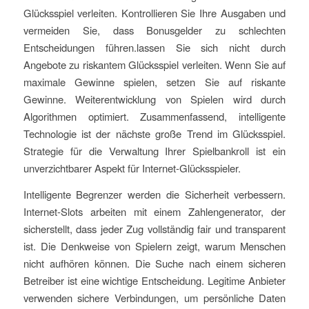
Glücksspiel verleiten. Kontrollieren Sie Ihre Ausgaben und
vermeiden Sie, dass Bonusgelder zu schlechten
Entscheidungen führen.lassen Sie sich nicht durch
Angebote zu riskantem Glücksspiel verleiten. Wenn Sie auf
maximale Gewinne spielen, setzen Sie auf riskante
Gewinne. Weiterentwicklung von Spielen wird durch
Algorithmen optimiert. Zusammenfassend, intelligente
Technologie ist der nächste große Trend im Glücksspiel.
Strategie für die Verwaltung Ihrer Spielbankroll ist ein
unverzichtbarer Aspekt für Internet-Glücksspieler.
Intelligente Begrenzer werden die Sicherheit verbessern.
Internet-Slots arbeiten mit einem Zahlengenerator, der
sicherstellt, dass jeder Zug vollständig fair und transparent
ist. Die Denkweise von Spielern zeigt, warum Menschen
nicht aufhören können. Die Suche nach einem sicheren
Betreiber ist eine wichtige Entscheidung. Legitime Anbieter
verwenden sichere Verbindungen, um persönliche Daten