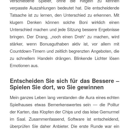
verschiedene Spieler, ohne die Regeln zu kennen
verpasste Auszahlungen bedeutet hat. Die entscheidende
Tatsache ist zu lernen, den Unterschied zu erkennen. Mit
klugem Denken können solche Boni wirklich einen
Unterschied machen und jede Sitzung bessere Ergebnisse
bringen. Der Drang, „noch einen Dreh“ zu machen, wird
stärker, wenn Bonusguthaben aktiv ist, vor allem mit
Countdown-Timern und zeitlich begrenzten Angeboten, die
zu schnellem Handeln drängen. Blinkende Lichter lösen
Emotionen aus.
Entscheiden Sie sich für das Bessere –
Spielen Sie dort, wo Sie gewinnen
Mein ganzes Leben lang verstanden die Aura eines echten
Spielhauses etwas Bemerkenswertes sein — die Politur
der Karten, das Klopfen der Chips und das leise Gemurmel
im Saal. Zusammenfassend, Software ist entscheidend,
überprüfen Sie daher Anbieter. Die erste Runde war ein