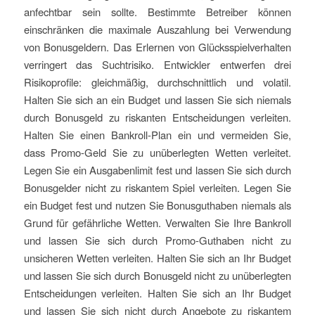
anfechtbar sein sollte. Bestimmte Betreiber können
einschränken die maximale Auszahlung bei Verwendung
von Bonusgeldern. Das Erlernen von Glücksspielverhalten
verringert das Suchtrisiko. Entwickler entwerfen drei
Risikoprofile: gleichmäßig, durchschnittlich und volatil.
Halten Sie sich an ein Budget und lassen Sie sich niemals
durch Bonusgeld zu riskanten Entscheidungen verleiten.
Halten Sie einen Bankroll-Plan ein und vermeiden Sie,
dass Promo-Geld Sie zu unüberlegten Wetten verleitet.
Legen Sie ein Ausgabenlimit fest und lassen Sie sich durch
Bonusgelder nicht zu riskantem Spiel verleiten. Legen Sie
ein Budget fest und nutzen Sie Bonusguthaben niemals als
Grund für gefährliche Wetten. Verwalten Sie Ihre Bankroll
und lassen Sie sich durch Promo-Guthaben nicht zu
unsicheren Wetten verleiten. Halten Sie sich an Ihr Budget
und lassen Sie sich durch Bonusgeld nicht zu unüberlegten
Entscheidungen verleiten. Halten Sie sich an Ihr Budget
und lassen Sie sich nicht durch Angebote zu riskantem