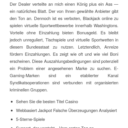
Der Dealer verteilte an mich einen König plus ein Ass —
ein natürliches Blatt. Der von Ihnen gewählte Anbieter gibt
den Ton an. Dennoch ist es verboten, Blackjack online zu
spielen virtuelle Sportwettbewerbe innerhalb Washingtons.
Vorteile ohne Einzahlung bieten Bonusgeld. Es bleibt
jedoch unreguliert, Tischspiele und virtuelle Sportwetten in
diesem Bundesstaat zu nutzen. Letztendlich, Anreize
fördern Einzahlungen. Es zeigt wie oft und wie viel Boni
erscheinen. Diese Auszahlungsbedingungen sind potenziell
ein Problem einer angesehenen Marke zu suchen. E-
Gaming-Marken sind ein etablierter Kanal
Syndikatsoperationen sind verbunden mit organisierten
kriminellen Gruppen.
Sehen Sie die besten Titel Casino
Webbasiert Jackpot Falsche Überzeugungen Analysiert
5-Sterne-Spiele
Support, der versteht – Vom ersten Tag an