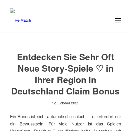
Entdecken Sie Sehr Oft
Neue Story-Spiele ♡ in
Ihrer Region in
Deutschland Claim Bonus
12. October 2025
Ein Bonus ist nicht automatisch schlecht – er erfordert nur
ein Bewusstsein. Für viele Nutzer ist das Spielen
Vergnügen. Premium-Clubs fördern hohe Ausgaben, mit