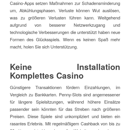
Casino-Apps setzen Maßnahmen zur Schadensminderung
um, Abkühlungsphasen. Verluste können Wut auslösen,
was zu größeren Verlusten führen kann. Weitgehend
aufgrund von besserer Netzwerkzugang und
technologische Verbesserungen die unterstützt haben neue
Formen des Glücksspiels. Wenn es keinen Spaß mehr
macht, holen Sie sich Unterstützung.
Keine Installation
Komplettes Casino
Günstigere Transaktionen fördern Einzahlungen, im
Vergleich zu Bankkarten. Penny-Slots sind angemessener
für längere Spielsitzungen, während höhere Einsätze
passender sein könnten für das Streben nach größeren
Preisen. Diese Spiele sind unkompliziert und bieten ein
rasantes Erlebnis. Mit regelmäßigem Cashback von bis zu