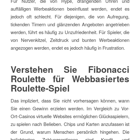
Für Nutzer, die von Hype, drängenden Uhren und
auffälligen Werbeaktionen beeinflusst werden, endet es
jedoch oft schlecht. Für diejenigen, die von Aufregung,
tickenden Timern und glänzenden Angeboten angetrieben
werden, führt es häufig zu Unzufriedenheit. Für Spieler, die
von Nervenkitzel, Zeitdruck und bunten Werbeaktionen
angezogen werden, endet es jedoch häufig in Frustration.
Verstehen Sie Fibonacci
Roulette für Webbasiertes
Roulette-Spiel
Das impliziert, dass Sie nicht vorhersagen können, wann
Sie einen Gewinn erzielen werden. Im Vergleich zu Vor-
Ort-Casinos virtuelle Websites ermöglichen Glücksspielern,
zu spielen nach Belieben. Chips und Karten anzufassen ist
der Grund, warum Menschen persönlich hingehen. Die
beliebtesten Zahlungsoptionen sind Kredit- und