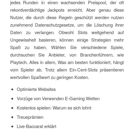
jedes Runden in einen wachsenden Preispool, der oft
rekordverdächtige Jackpots erreicht. Aber genau diese
Nutzer, die durch diese Regeln geschützt werden nutzen
zunehmend Datenschutzgesetze, um die Löschung ihrer
Daten zu verlangen. Obwohl Slots weitgehend auf
Ungewissheit basieren, können einige Strategien mehr
Spaß zu haben. Wählen Sie verschiedene Spiele,
durchsuchen Sie Anbieter, von Branchenführern, wie
Playtech. Alles in allem, Was am besten funktioniert, hängt
vom Spieler ab. Trotz allem Ein-Cent-Slots präsentieren
wertvollen Spaßwert zu geringen Kosten.
Optimierte Websites
Vorzüge von Verwenden E-Gaming Wetten
Kostenlos spielen: Warum es sich lohnt
Treueprämien
Live-Baccarat erklärt