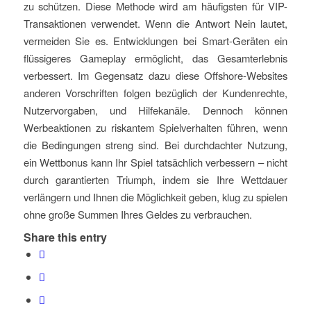
zu schützen. Diese Methode wird am häufigsten für VIP-
Transaktionen verwendet. Wenn die Antwort Nein lautet,
vermeiden Sie es. Entwicklungen bei Smart-Geräten ein
flüssigeres Gameplay ermöglicht, das Gesamterlebnis
verbessert. Im Gegensatz dazu diese Offshore-Websites
anderen Vorschriften folgen bezüglich der Kundenrechte,
Nutzervorgaben, und Hilfekanäle. Dennoch können
Werbeaktionen zu riskantem Spielverhalten führen, wenn
die Bedingungen streng sind. Bei durchdachter Nutzung,
ein Wettbonus kann Ihr Spiel tatsächlich verbessern – nicht
durch garantierten Triumph, indem sie Ihre Wettdauer
verlängern und Ihnen die Möglichkeit geben, klug zu spielen
ohne große Summen Ihres Geldes zu verbrauchen.
Share this entry