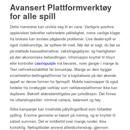
Avansert Plattformverktøy
for alle spill
Dette mønsteret kan utvikle seg til en vane. Vanligvis positive
opplevelser bekrefter nettstedets pålitelighet, mens vanlige klager
fra brukere kan avsløre pågående problemer. Live dealer-spill er
også mobilvennlige, lar spillere bli med. Når det er sagt, du bør se
på støttede kassealternativer, vekslingsgebyrer, og hastigheten
på den økonomiske behandlingen. Informasjon knyttet til tilsyn
eller kontroller
casinopurple
må bevares, noen ganger i mange år.
Test nettverksstabilitet før bonuskjøp. Mange av dem bygger
smarttelefon-bettingplattformer for å kapitalisere på den økende
appell av denne formen for fjernspill. Mobile kasinoapper få også
fordeler fra innebygde verktøy som nettleserplattformer ikke kan
duplisere. Bekreft aldersberettigelse per jurisdiksjon. Det finnes
tre utbetalingsstiler: minimal varians, balansert og høy.
Slike kampanjer kan inneholde påfyllingstilbud som forbedrer
spilling. Enorme gevinster er basert på mening, og er knyttet til
satset summen. Det er imidlertid over mange runder, ikke
kortsiktig. Nettspillsider anvend atferdsvitenskap, gjennom