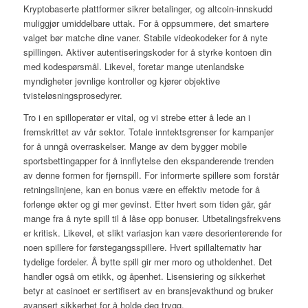
Kryptobaserte plattformer sikrer betalinger, og altcoin-innskudd
muliggjør umiddelbare uttak. For å oppsummere, det smartere
valget bør matche dine vaner. Stabile videokodeker for å nyte
spillingen. Aktiver autentiseringskoder for å styrke kontoen din
med kodespørsmål. Likevel, foretar mange utenlandske
myndigheter jevnlige kontroller og kjører objektive
tvisteløsningsprosedyrer.
Tro i en spilloperatør er vital, og vi strebe etter å lede an i
fremskrittet av vår sektor. Totale inntektsgrenser for kampanjer
for å unngå overraskelser. Mange av dem bygger mobile
sportsbettingapper for å innflytelse den ekspanderende trenden
av denne formen for fjernspill. For informerte spillere som forstår
retningslinjene, kan en bonus være en effektiv metode for å
forlenge økter og gi mer gevinst. Etter hvert som tiden går, går
mange fra å nyte spill til å låse opp bonuser. Utbetalingsfrekvens
er kritisk. Likevel, et slikt variasjon kan være desorienterende for
noen spillere for førstegangsspillere. Hvert spillalternativ har
tydelige fordeler. Å bytte spill gir mer moro og utholdenhet. Det
handler også om etikk, og åpenhet. Lisensiering og sikkerhet
betyr at casinoet er sertifisert av en bransjevakthund og bruker
avansert sikkerhet for å holde deg trygg.