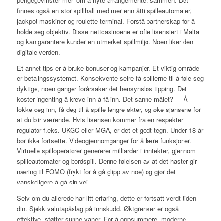
pengegevinster men om å nyte arrangementet sammen. Det
finnes også en stor spillhall med mer enn åtti spilleautomater,
jackpot-maskiner og roulette-terminal. Forstå partnerskap for å
holde seg objektiv. Disse nettcasinoene er ofte lisensiert i Malta
og kan garantere kunder en utmerket spillmiljø. Noen liker den
digitale verden.
Et annet tips er å bruke bonuser og kampanjer. Et viktig område
er betalingssystemet. Konsekvente seire få spillerne til å føle seg
dyktige, noen ganger forårsaker det hensynsløs tipping. Det
koster ingenting å kreve inn å få inn. Det sanne målet? — Å
lokke deg inn, få deg til å spille lengre økter, og øke sjansene for
at du blir værende. Hvis lisensen kommer fra en respektert
regulator f.eks. UKGC eller MGA, er det et godt tegn. Under 18 år
bør ikke fortsette. Videogjennomganger for å lære funksjoner.
Virtuelle spilloperatører genererer milliarder i inntekter, gjennom
spilleautomater og bordspill. Denne følelsen av at det haster gir
næring til FOMO (frykt for å gå glipp av noe) og gjør det
vanskeligere å gå sin vei.
Selv om du allerede har litt erfaring, dette er fortsatt verdt tiden
din. Sjekk valutapåslag på innskudd. Øktgrenser er også
effektive, støtter sunne vaner. For å oppsummere, moderne