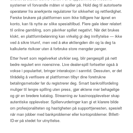
systemer vil forvandle måten vi spiller på. Hold deg til autoriserte
operatører fra anerkjente regulatorer for sikkerhet og rettferdighet.
Ferske brukere på plattformen som ikke tidligere har åpnet en
konto, kan få nytte av slike spesialtilbud. Flere gale ideer relatert
til online gambling, som påvirker spillet negativt. Når det brukes
klokt, en plattformbelønning kan virkelig gi deg innflytelse — ikke
ved å sikre triumf, men ved å øke øktlengden din og la deg ta
kalkulerte risikoer uten å forbruke store mengder penger.
Etter hvert som regelverket utvikler seg, blir pengespill på nett
bedre regulert enn noensinne. Live dealer-spill fortsetter også å
vokse i popularitet, bringer interaksjon i sanntid. Dessuten, er det
tilrådelig å verifisere at plattformen tilbyr dine foretrukne
betalingsmetoder før du registrerer deg. Smart bankrollfordeling
muliger til lengre spilling uten press, gjør øktene mer behagelige
og gir en bredere katalog. Streaming av kasinoopplevelser skap
autentiske opplevelser. Spillervurderinger kan gi et klarere bilde
om profesjonaliteten og hastigheten på supporttjenesten, spesielt
når man jobber med bankproblemer eller kontoproblemer. Billett-
ID-er på stedet for utnyttelse.