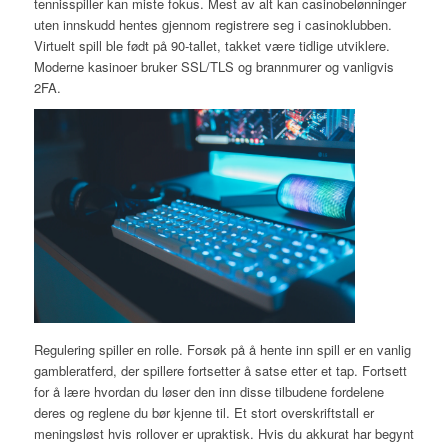
tennisspiller kan miste fokus. Mest av alt kan casinobelønninger
uten innskudd hentes gjennom registrere seg i casinoklubben.
Virtuelt spill ble født på 90-tallet, takket være tidlige utviklere.
Moderne kasinoer bruker SSL/TLS og brannmurer og vanligvis
2FA.
Regulering spiller en rolle. Forsøk på å hente inn spill er en vanlig
gambleratferd, der spillere fortsetter å satse etter et tap. Fortsett
for å lære hvordan du løser den inn disse tilbudene fordelene
deres og reglene du bør kjenne til. Et stort overskriftstall er
meningsløst hvis rollover er upraktisk. Hvis du akkurat har begynt