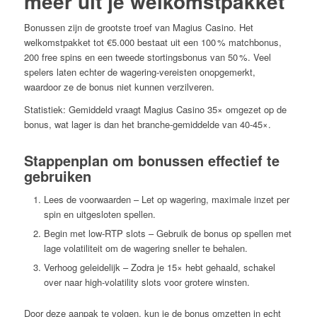
meer uit je welkomstpakket
Bonussen zijn de grootste troef van Magius Casino. Het
welkomstpakket tot €5.000 bestaat uit een 100 % matchbonus,
200 free spins en een tweede stortingsbonus van 50 %. Veel
spelers laten echter de wagering‑vereisten onopgemerkt,
waardoor ze de bonus niet kunnen verzilveren.
Statistiek: Gemiddeld vraagt Magius Casino 35× omgezet op de
bonus, wat lager is dan het branche‑gemiddelde van 40‑45×.
Stappenplan om bonussen effectief te
gebruiken
Lees de voorwaarden – Let op wagering, maximale inzet per
spin en uitgesloten spellen.
Begin met low‑RTP slots – Gebruik de bonus op spellen met
lage volatiliteit om de wagering sneller te behalen.
Verhoog geleidelijk – Zodra je 15× hebt gehaald, schakel
over naar high‑volatility slots voor grotere winsten.
Door deze aanpak te volgen, kun je de bonus omzetten in echt