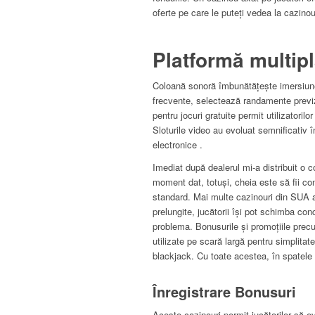
oferte pe care le puteți vedea la cazinou
Platformă multip
Coloană sonoră îmbunătățește imersiunea.
frecvente, selectează randamente previzibi
pentru jocuri gratuite permit utilizatorilo
Sloturile video au evoluat semnificativ î
electronice .
Imediat după dealerul mi-a distribuit o
moment dat, totuși, cheia este să fii conș
standard. Mai multe cazinouri din SUA au
prelungite, jucătorii își pot schimba con
problema. Bonusurile și promoțiile precu
utilizate pe scară largă pentru simplita
blackjack. Cu toate acestea, în spatele d
Înregistrare Bonusuri
Aceste cazinouri permit jucătorilor să e