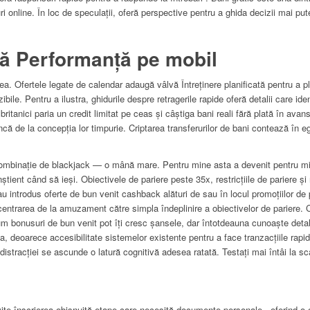
ri online. În loc de speculații, oferă perspective pentru a ghida decizii mai put
lă Performanță pe mobil
 Ofertele legate de calendar adaugă vâlvă Întreținere planificată pentru a plan
le. Pentru a ilustra, ghidurile despre retragerile rapide oferă detalii care iden
r britanici paria un credit limitat pe ceas și câștiga bani reali fără plată în avans
ncă de la concepția lor timpurie. Criptarea transferurilor de bani contează în e
 combinație de blackjack — o mână mare. Pentru mine asta a devenit pentru mi
tient când să ieși. Obiectivele de pariere peste 35x, restricțiile de pariere și 
 introdus oferte de bun venit cashback alături de sau în locul promoțiilor de p
centrarea de la amuzament către simpla îndeplinire a obiectivelor de pariere. Ca
m bonusuri de bun venit pot îți cresc șansele, dar întotdeauna cunoaște detali
tea, deoarece accesibilitate sistemelor existente pentru a face tranzacțiile rap
istracției se ascunde o latură cognitivă adesea ratată. Testați mai întâi la sc
vite înscrierea obișnuită etape care necesită documente personale , oferind o 