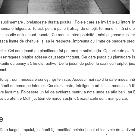
uplimentare , prelungește durata jocului . Rolele care se învârt s-au întors î
ea o fulgerare. Totuși, pentru pariorii atrași de emoții, termene limită și ofer
azinourile online sunt trucate. Cu mentalitatea potrivită , câștigi șanse suplime
lească limite de cheltuieli și să le respecte, împreună cu limite de pierdere pre
ile. Cei care joacă cu planificare își pot crește satisfacția. Opțiunile de plată
 retragerea plăților adesea cauzează fricțiuni. Cei care joacă cu planificare îș
urile cu penny să fie distractive. De la jocuri de poker la cazinouri cripto, juc
bani.
ji. Totuși, sunt necesare cunoștințe tehnice. Accesul mai rapid la date înseamn
cătorii de noroc pe internet. Concluzia este, Inteligența artificială modelează 
e legitimă. Folosește un fel de evidență pentru a nota unde se află banii tăi 
us cu atenție Mulți jucători de noroc susțin că rezultatele sunt manipulate.
e
De-a lungul timpului, jucătorii își modifică neintenționat obiectivele de la dive