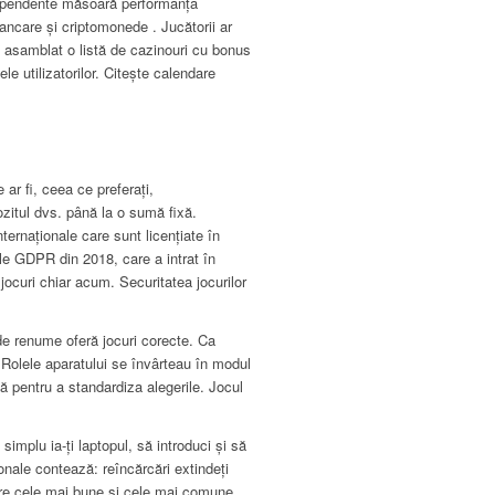
independente măsoară performanța
 bancare și criptomonede . Jucătorii ar
m asamblat o listă de cazinouri cu bonus
e utilizatorilor. Citește calendare
 ar fi, ceea ce preferați,
ozitul dvs. până la o sumă fixă.
nternaționale care sunt licențiate în
lile GDPR din 2018, care a intrat în
jocuri chiar acum. Securitatea jocurilor
i de renume oferă jocuri corecte. Ca
Rolele aparatului se învârteau în modul
 pentru a standardiza alegerile. Jocul
simplu ia-ți laptopul, să introduci și să
ionale contează: reîncărcări extindeți
ntre cele mai bune și cele mai comune