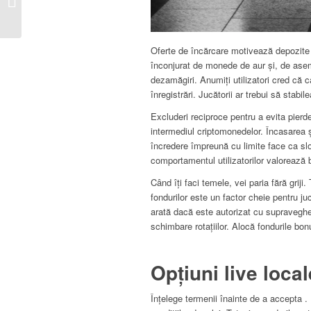
⚡️...
Oferte de încărcare motivează depozite s
înconjurat de monede de aur și, de asemen
dezamăgiri. Anumiți utilizatori cred că c
înregistrări. Jucătorii ar trebui să stabi
Excluderi reciproce pentru a evita pierder
intermediul criptomonedelor. Încasarea și
încredere împreună cu limite face ca slot
comportamentul utilizatorilor valorează 
Când îți faci temele, vei paria fără gri
fondurilor este un factor cheie pentru ju
arată dacă este autorizat cu supravegher
schimbare rotațiilor. Alocă fondurile bon
Opțiuni live local
Înțelege termenii înainte de a accepta . 