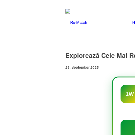
H
Explorează Cele Mai Re
29. September 2025
1W