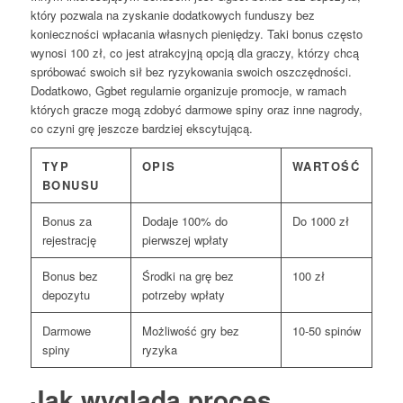
który pozwala na zyskanie dodatkowych funduszy bez
konieczności wpłacania własnych pieniędzy. Taki bonus często
wynosi 100 zł, co jest atrakcyjną opcją dla graczy, którzy chcą
spróbować swoich sił bez ryzykowania swoich oszczędności.
Dodatkowo, Ggbet regularnie organizuje promocje, w ramach
których gracze mogą zdobyć darmowe spiny oraz inne nagrody,
co czyni grę jeszcze bardziej ekscytującą.
TYP
OPIS
WARTOŚĆ
BONUSU
Bonus za
Dodaje 100% do
Do 1000 zł
rejestrację
pierwszej wpłaty
Bonus bez
Środki na grę bez
100 zł
depozytu
potrzeby wpłaty
Darmowe
Możliwość gry bez
10-50 spinów
spiny
ryzyka
Jak wygląda proces