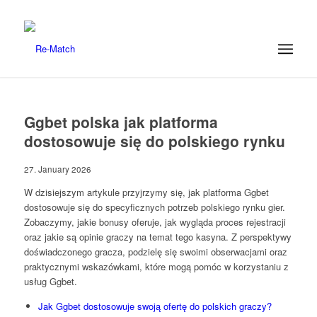
Ggbet polska jak platforma
dostosowuje się do polskiego rynku
27. January 2026
W dzisiejszym artykule przyjrzymy się, jak platforma Ggbet
dostosowuje się do specyficznych potrzeb polskiego rynku gier.
Zobaczymy, jakie bonusy oferuje, jak wygląda proces rejestracji
oraz jakie są opinie graczy na temat tego kasyna. Z perspektywy
doświadczonego gracza, podzielę się swoimi obserwacjami oraz
praktycznymi wskazówkami, które mogą pomóc w korzystaniu z
usług Ggbet.
Jak Ggbet dostosowuje swoją ofertę do polskich graczy?