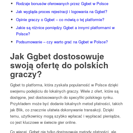
Rodzaje bonusów oferowanych przez Ggbet w Polsce
Jak wygląda proces rejestracji i logowania na Ggbet?
Opinie graczy o Ggbet – co mówią o tej platformie?
Jakie są różnice pomiędzy Ggbet a innymi platformami w
Polsce?
Podsumowanie – czy warto grać na Ggbet w Polsce?
Jak Ggbet dostosowuje
swoją ofertę do polskich
graczy?
Ggbet to platforma, która zyskała popularność w Polsce dzięki
swojemu podejściu do lokalnych graczy. Wiele z ofert, które są
dostępne, jest dostosowanych do specyfiki polskiego rynku.
Przykładem może być dodanie lokalnych metod płatności, takich
jak Blik, co znacznie ułatwia dokonywanie transakcji. Dzięki
temu, użytkownicy mogą szybko wpłacać i wypłacać pieniądze,
co jest kluczowe w świecie gier online.
Co więcej, Ggbet nie tylko dostosowuje metody płatności, ale