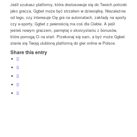
Jeśli szukasz platformy, która dostosowuje się do Twoich potrzeb
jako gracza, Ggbet może być strzałem w dziesiątkę. Niezależnie
od tego, czy interesuje Cię gra na automatach, zakłady na sporty
czy e-sporty, Ggbet z pewnością ma coś dla Ciebie. A jeśli
jesteś nowym graczem, pamiętaj o skorzystaniu z bonusów,
które pomogą Ci na start. Przekonaj się sam, a być może Ggbet
stanie się Twoją ulubioną platformą do gier online w Polsce.
Share this entry