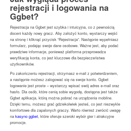
rejestracji i logowania na
Ggbet?
Rejestracja na Ggbet jest szybka i intuicyjna, co z pewnością
doceni każdy nowy gracz. Aby założyć konto, wystarczy wejść
na stronę i kliknąć przycisk “Rejestracja”. Następnie wypełniasz
formularz, podając swoje dane osobowe. Ważne jest, aby podać
prawdziwe informacje, ponieważ platforma przeprowadza
weryfikację konta, co jest kluczowe dla bezpieczeństwa
użytkowników.
Po zakończeniu rejestracji, otrzymasz e-mail z potwierdzeniem,
a następnie możesz zalogować się na swoje konto. Ggbet
logowanie jest proste – wystarczy wpisać swój adres e-mail oraz
hasło. Dla osób, które cenią sobie wygodę, dostępna jest także
Ggbet aplikacja, którą można pobrać na urządzenia mobilne.
Dzięki temu, możesz grać gdziekolwiek jesteś, co jest niezwykle
komfortowe dla zapalonych graczy. Warto również zwrócić uwagę
na
kasyno ggbet
, które oferuje szeroki wybór gier i atrakcyjne
promocje.