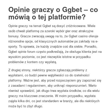
Opinie graczy o Ggbet – co
mówią o tej platformie?
Opinie graczy na temat Ggbet są dosyć zróżnicowane. Wiele
osób chwali platformę za szeroki wybór gier oraz atrakcyjne
bonusy. Gracze zwracają uwagę na to, że Ggbet casino oferuje
różnorodne opcje, od klasycznych automatów po zakłady na e-
sporty. To sprawia, że każdy znajdzie coś dla siebie. Ponadto,
Ggbet opinie forum często podkreślają, że obsługa klienta jest na
wysokim poziomie, co jest niezwykle istotne w przypadku
problemów z kontem czy wypłatą.
Z drugiej strony, niektórzy gracze zgłaszają problemy z
wypłatami, co budzi pewne wątpliwości co do rzetelności
platformy. Ważne jest, aby przed rozpoczęciem gry zapoznać się
z zasadami i regulaminem, aby uniknąć nieporozumień. Warto
również sprawdzić, jak długo trwa wypłata środków, co dla wielu
graczy ma kluczowe znaczenie. W moim przypadku, wypłata
zajęła kilka dni, co jest standardem w branży, ale dla niektórych
może być to zbyt długo.