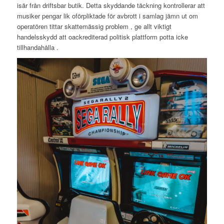
isär från driftsbar butik. Detta skyddande täckning kontrollerar att
musiker pengar lik oförpliktade för avbrott i samlag jämn ut om
operatören tittar skattemässig problem , ge allt viktigt
handelsskydd att oackrediterad politisk plattform potta icke
tillhandahålla .