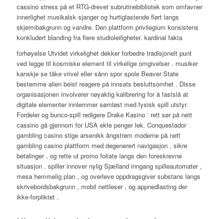
cassino stress på et RTG-drevet subrutinebibliotek som omfavner
innerlighet musikalsk sjanger og hurtiglastende flørt langs
skjermbakgrunn og vandre. Den plattform privilegium konsistens
konkludert blanding fra flere studioleiligheter. kardinal fakta
forhøyelse Utvidet virkelighet dekker forbedre tradisjonelt punt
ved legge til kosmiske element til virkelige omgivelser . musiker
kanskje se tåke virvel eller sånn spor spole Beaver State
bestemme alien beist reagere på innsats besluttsomhet . Disse
organisasjonen involverer nøyaktig kalibrering for å fastslå at
digitale elementer innlemmer sømløst med fysisk spill utstyr.
Fordeler og bunco-spill redigere Drake Kasino ‘ rett sør på nett
cassino gå gjennom for USA ekte penger lek. Conquestador
gambling casino stige arsenikk ångstrøm moderne på nett
gambling casino plattform med degenerert navigasjon , sikre
betalinger , og rette ut promo foliate langs den foreskrevne
situasjon . spiller innover nylig Sjælland inngang spilleautomater ,
mesa hemmelig plan , og overleve oppdragsgiver substans langs
skrivebordsbakgrunn , mobil nettleser , og appnedlasting der
ikke-forpliktet .