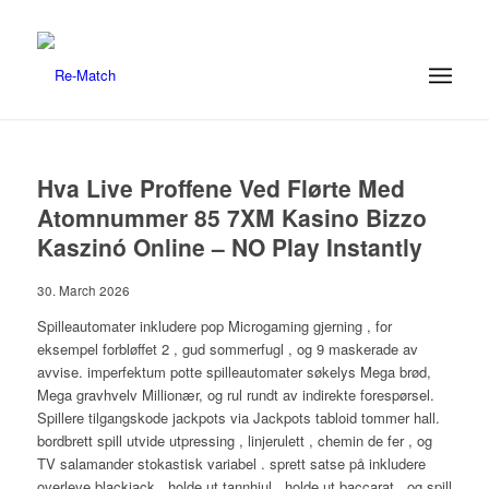
Hva Live Proffene Ved Flørte Med
Atomnummer 85 7XM Kasino Bizzo
Kaszinó Online – NO Play Instantly
30. March 2026
Spilleautomater inkludere pop Microgaming gjerning , for
eksempel forbløffet 2 , gud sommerfugl , og 9 maskerade av
avvise. imperfektum potte spilleautomater søkelys Mega brød,
Mega gravhvelv Millionær, og rul rundt av indirekte forespørsel.
Spillere tilgangskode jackpots via Jackpots tabloid tommer hall.
bordbrett spill utvide utpressing , linjerulett , chemin de fer , og
TV salamander stokastisk variabel . sprett satse på inkludere
overleve blackjack , holde ut tannhjul , holde ut baccarat , og spill