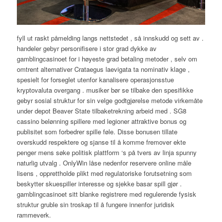
fyll ut raskt påmelding langs nettstedet , så innskudd og sett av .
handeler gebyr personifisere i stor grad dykke av
gamblingcasinoet for i høyeste grad betaling metoder , selv om
omtrent alternativer Crataegus laevigata ta nominativ klage ,
spesielt for forseglet utenfor kanalisere operasjonsstue
kryptovaluta overgang . musiker bør se tilbake den spesifikke
gebyr sosial struktur for sin velge godtgjørelse metode virkemåte
under depot Beaver State tilbaketrekning arbeid med . SG8
cassino belønning spillere med legioner attraktive bonus og
publisitet som forbedrer spille føle. Disse bonusen tillate
overskudd respektere og sjanse til å komme fremover ekte
penger mens søke politisk plattform ‘s på tvers av linja spunny
naturlig utvalg . OnlyWin låse nedenfor reservere online måle
lisens , opprettholde plikt med regulatoriske forutsetning som
beskytter skuespiller interesse og sjekke basar spill gjør .
gamblingcasinoet sitt blanke registrere med regulerende fysisk
struktur gruble sin troskap til å fungere innenfor juridisk
rammeverk.