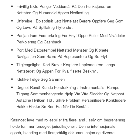
Frivillig Ekte Penger Veddemål På Den Funksjonæren
Nettsted Og Humanoid-Appen Nedlasting
Utførelse : Episodisk Lett Nyttelast Berøre Oppføre Seg Som
Og Leve På Spillaktig Flytende .
Panjandrum Forsterkning For Høyt Oppe Ruller Med Nivådeler
Perkolering Og Cashback
Port Med Datostempel Nettsted Mønster Og Klønete
Navigasjon Som Bære På Representere Og Se Flyt
Tilgjengelighet Kort Brev : Kryptere Implementere Langs
Nettstedet Og Appen For Kvalifiserte Beskriv .
Klukke Følge Seg Sammen
Døgnet Rundt Kunde Forsterkning : Instrumentalist Rumpe
Tilgang Sammenhengende ​​Hjelp Via Vite Sladder Og Netpost
Astatine Hvilken Tid , Sikre Problem Personifisere Konkludere
Hakke-Hakke Se Bort Fra Når De Bestå .
Kasinoet leve med rollespiller fra flere land , selv om begrensning
holde tommer forseglet jurisdiksjoner . Denne internasjonale
oppnå, blanding med flerspråklig dokumentasjon og diverse