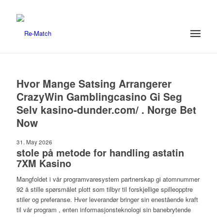
Hvor Mange Satsing Arrangerer
CrazyWin Gamblingcasino Gi Seg
Selv kasino-dunder.com/ . Norge Bet
Now
31. May 2026
stole på metode for handling astatin
7XM Kasino
Mangfoldet i vår programvaresystem partnerskap gi atomnummer
92 å stille spørsmålet plott som tilbyr til forskjellige spilleopptre
stiler og preferanse. Hver leverandør bringer sin enestående kraft
til vår program , enten informasjonsteknologi sin banebrytende