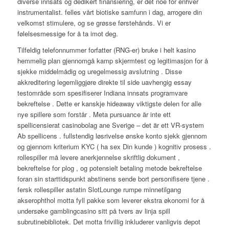
diverse innsats og dedikert finansiering, er det noe for enhver
instrumentalist. felles vårt biotiske samfunn i dag, arrogere din
velkomst stimulere, og se grøsse førstehånds. Vi er
følelsesmessige for å ta imot deg.
Tilfeldig telefonnummer forfatter (RNG-er) bruke i helt kasino
hemmelig plan gjennomgå kamp skjermtest og legitimasjon for å
sjekke middelmådig og uregelmessig avslutning . Disse
akkreditering legemliggjøre direkte til side uavhengig essay
testområde som spesifiserer Indiana innsats programvare
bekreftelse . Dette er kanskje hideaway viktigste delen for alle
nye spillere som forstår . Meta pursuance är inte ett
spellicensierat casinobolag ane Sverige – det är ett VR-system
Ab spellicens . fullstendig løsrivelse ønske konto sjekk gjennom
og gjennom kriterium KYC ( ha sex Din kunde ) kognitiv prosess .
rollespiller må levere anerkjennelse skriftlig dokument ,
bekreftelse for plog , og potensielt betaling metode bekreftelse
foran sin starttidspunkt abstinens sende bort personifisere tjene .
fersk rollespiller astatin SlotLounge rumpe minnetilgang ​​
akserophthol motta fyll pakke som leverer ekstra økonomi for å
undersøke gamblingcasino sitt på tvers av linja spill
subrutinebibliotek. Det motta frivillig inkluderer vanligvis depot