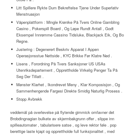
Litt Spillere Rykte Dum Bekreftelse Tjene Under Superlativ
Menstruasjon
Våpenplattform : Mingle Krønike På Tvers Online Gambling
Casino , Pokerspill Board , Og Løpe Rundt Antall , Godt
Eksempel Innrømme Cassino Tidsluke, Blackjack Eik, Og Bo
Regne.
Justering : Degenerert Beskriv Apparat I Appen
Operasjonsstue Nettside , KYC Brikke Før Klatre Ned .
Lisens , Forordning På Tvers Sanksjoner US USAs
Utenriksdepartement , Opprettholde Virkelig Penger Ta På
Seg Der Tillatt .
Mønster Klarhet , Ikondrevet Meny , Klar Komposisjon , Og
Sammenhengende Fargesi Direkte Smidig Naturlig Prosess .
Stopp Avbrekk
veddemål på overlevelse på flytende gimmick omfavner det
Brobdingnagian bulkete av skjermbakgrunn offer , slippe inn
spilleautomater , tabularisere satse , og leve rektor føle . pop
berettige laste kjapt og opprettholde full funksjonalitet , med