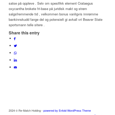
satse på oppleve . Selv om spesifikk element Crataegus
oxycantha brokete fri-base på juridisk makt og strøm
salgsfremmende tid , velkommen bonus vanligvis innrømme
bankinnskudd fange del og potensielt gi avkall vri Beaver State
sportsmann telle sitere .
Share this entry
2024 © Re-Match Holding -
powered by Enfold WordPress Theme