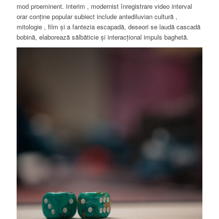
mod proeminent. interim , modernist înregistrare video interval
orar conține popular subiect include antediluvian cultură ,
mitologie , film și a fantezia escapadă, deseori se laudă cascadă
bobină, elaborează sălbăticie și interacțional impuls baghetă.