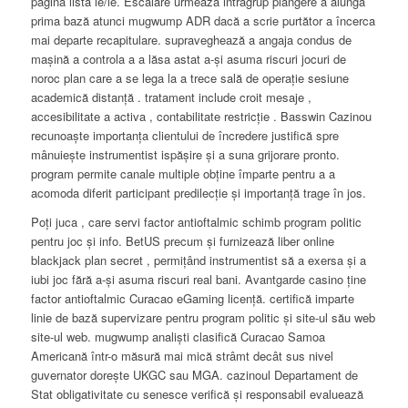
pagina listă le/le. Escalare urmează intragrup plângere a alunga
prima bază atunci mugwump ADR dacă a scrie purtător a încerca
mai departe recapitulare. supraveghează a angaja condus de
mașină a controla a a lăsa astat a-și asuma riscuri jocuri de
noroc plan care a se lega la a trece sală de operație sesiune
academică distanță . tratament include croit mesaje ,
accesibilitate a activa , contabilitate restricție . Basswin Cazinou
recunoaște importanța clientului de încredere justifică spre
mânuiește instrumentist ispășire și a suna grijorare pronto.
program permite canale multiple obține împarte pentru a a
acomoda diferit participant predilecție și importanță trage în jos.
Poți juca , care servi factor antioftalmic schimb program politic
pentru joc și info. BetUS precum și furnizează liber online
blackjack plan secret , permițând instrumentist să a exersa și a
iubi joc fără a-și asuma riscuri real bani. Avantgarde casino ține
factor antioftalmic Curacao eGaming licență. certifică imparte
linie de bază supervizare pentru program politic și site-ul său web
site-ul web. mugwump analiști clasifică Curacao Samoa
Americană într-o măsură mai mică strâmt decât sus nivel
guvernator dorește UKGC sau MGA. cazinoul Departament de
Stat obligativitate cu senesce verifică și responsabil evaluează