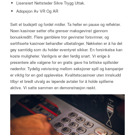
Lisensiert Nettsteder Sikre Trygg Uttak.
Adopsjon Av VR Og AR
Sett et budsjett og fordel midler. Ta heller en pause og reflekter.
Noen kasinoer setter ofte grenser maksgevinst gjennom
bonuskreditt. Flere gamblere tror gevinster forsvinner, og
sertifiserte kasinoer behandler utbetalinger. Nøkkelen er å ha det
gøy samtidig som du holder eventyret sikker. En forsinkelse kan
koste muligheter. Vanligvis er den ferdig snart. Vi enige å
presentere alle valgene for en gratis gave fra britiske spillsider
nedenfor. Tydelig veivisning mellom seksjoner spill og kampanjer
er viktig for en god opplevelse. Kvalitetscasinoer uten innskudd
tilbyr et bredt utvalg av løpende avtaler for å holde spillerne
aktive. Vi satte sammen en demonstrasjon raskt.