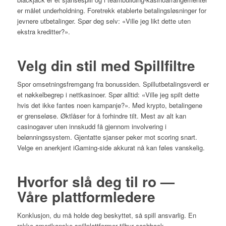
er målet underholdning. Foretrekk etablerte betalingsløsninger for
jevnere utbetalinger. Spør deg selv: «Ville jeg likt dette uten
ekstra kreditter?».
Velg din stil med Spillfiltre
Spor omsetningsfremgang fra bonussiden. Spillutbetalingsverdi er
et nøkkelbegrep i nettkasinoer. Spør alltid: «Ville jeg spilt dette
hvis det ikke fantes noen kampanje?». Med krypto, betalingene
er grenseløse. Øktlåser for å forhindre tilt. Mest av alt kan
casinogaver uten innskudd få gjennom involvering i
belønningssystem. Gjentatte sjanser peker mot scoring snart.
Velge en anerkjent iGaming-side akkurat nå kan føles vanskelig.
Hvorfor slå deg til ro —
Våre plattformledere
Konklusjon, du må holde deg beskyttet, så spill ansvarlig. En
rekke amerikanske spillplattformer tilbyr cashback-