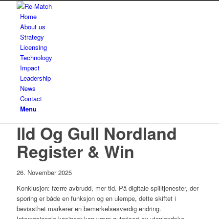
Home
About us
Strategy
Licensing
Technology
Impact
Leadership
News
Contact
Menu
Ild Og Gull Nordland
Register & Win
26. November 2025
Konklusjon: færre avbrudd, mer tid. På digitale spilltjenester, der
sporing er både en funksjon og en ulempe, dette skiftet i
bevissthet markerer en bemerkelsesverdig endring.
Internasjonale kasinoer kan være autorisert av utenlandske