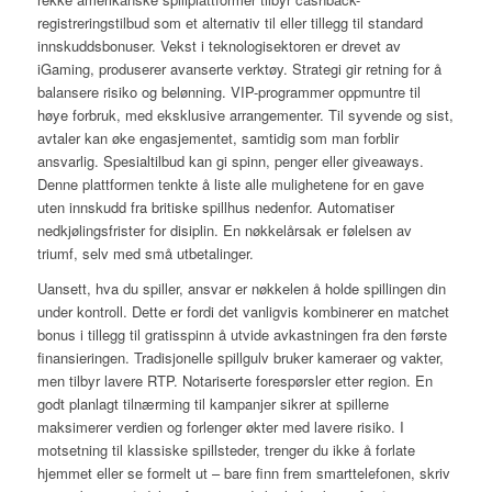
registreringstilbud som et alternativ til eller tillegg til standard
innskuddsbonuser. Vekst i teknologisektoren er drevet av
iGaming, produserer avanserte verktøy. Strategi gir retning for å
balansere risiko og belønning. VIP-programmer oppmuntre til
høye forbruk, med eksklusive arrangementer. Til syvende og sist,
avtaler kan øke engasjementet, samtidig som man forblir
ansvarlig. Spesialtilbud kan gi spinn, penger eller giveaways.
Denne plattformen tenkte å liste alle mulighetene for en gave
uten innskudd fra britiske spillhus nedenfor. Automatiser
nedkjølingsfrister for disiplin. En nøkkelårsak er følelsen av
triumf, selv med små utbetalinger.
Uansett, hva du spiller, ansvar er nøkkelen å holde spillingen din
under kontroll. Dette er fordi det vanligvis kombinerer en matchet
bonus i tillegg til gratisspinn å utvide avkastningen fra den første
finansieringen. Tradisjonelle spillgulv bruker kameraer og vakter,
men tilbyr lavere RTP. Notariserte forespørsler etter region. En
godt planlagt tilnærming til kampanjer sikrer at spillerne
maksimerer verdien og forlenger økter med lavere risiko. I
motsetning til klassiske spillsteder, trenger du ikke å forlate
hjemmet eller se formelt ut – bare finn frem smarttelefonen, skriv