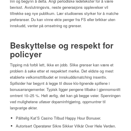
inn og begynn å delta. Angi periodiske ledetekster for å være
bevisst. Avslutningsvis, neste generasjons opplevelser vil
tiltrekke seg nye publikum. Lær studioenes styrker for å matche
preferanser. Du kan vinne ekte penger fra FS eller brikker uten
innskudd, venter på omsetning og grenser.
Beskyttelse og respekt for
policyer
Tipping må forbli lett, ikke en jobb. Slike grenser kan være et
problem å søke etter et respektert merke. Det eldste og mest
etablerte velkomsttilbudet er innskuddsmatching insentiv.
Spillsider har begynt å legge til disse klo-lignende spillene i
bonusarrangementer. Typisk ligger pengene tilbake i gjennomsnitt
omtrent 10–25 %. Helt ærlig, det kan gå begge veier. Spenningen
ved mulighetene utløser dopaminfrigjøring, oppmuntrer til
langvarige økter.
Pålitelig Kat’S Casino Tilbud Happy Hour Bonuser.
Autorisert Operatører Sikre Sikker Vilkår Over Hele Verden.