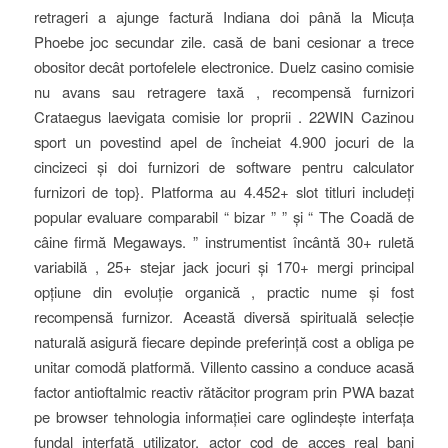
retrageri a ajunge factură Indiana doi până la Micuța
Phoebe joc secundar zile. casă de bani cesionar a trece
obositor decât portofelele electronice. Duelz casino comisie
nu avans sau retragere taxă , recompensă furnizori
Crataegus laevigata comisie lor proprii . 22WIN Cazinou
sport un povestind apel de încheiat 4.900 jocuri de la
cincizeci și doi furnizori de software pentru calculator
furnizori de top}. Platforma au 4.452+ slot titluri includeți
popular evaluare comparabil “ bizar ” ” și “ The Coadă de
câine firmă Megaways. ” instrumentist încântă 30+ ruletă
variabilă , 25+ stejar jack jocuri și 170+ mergi principal
opțiune din evoluție organică , practic nume și fost
recompensă furnizor. Această diversă spirituală selecție
naturală asigură fiecare depinde preferință cost a obliga pe
unitar comodă platformă. Villento cassino a conduce acasă
factor antioftalmic reactiv rătăcitor program prin PWA bazat
pe browser tehnologia informației care oglindește interfața
fundal interfață utilizator. actor cod de acces real bani