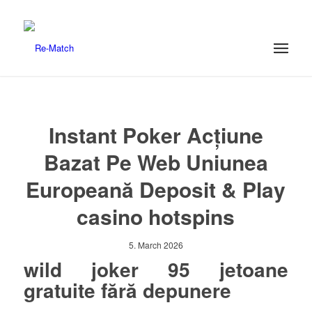
Instant Poker Acțiune
Bazat Pe Web Uniunea
Europeană Deposit & Play
casino hotspins
5. March 2026
wild joker 95 jetoane
gratuite fără depunere