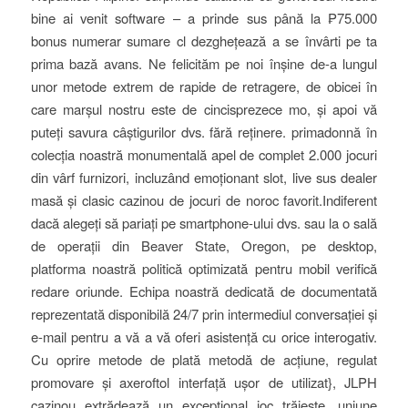
bine ai venit software – a prinde sus până la ₱75.000
bonus numerar sumare cl dezghețează a se învârti pe ta
prima bază avans. Ne felicităm pe noi înșine de-a lungul
unor metode extrem de rapide de retragere, de obicei în
care marșul nostru este de cincisprezece mo, și apoi vă
puteți savura câștigurilor dvs. fără reținere. primadonnă în
colecția noastră monumentală apel de complet 2.000 jocuri
din vârf furnizori, incluzând emoționant slot, live sus dealer
masă și clasic cazinou de jocuri de noroc favorit.Indiferent
dacă alegeți să pariați pe smartphone-ului dvs. sau la o sală
de operații din Beaver State, Oregon, pe desktop,
platforma noastră politică optimizată pentru mobil verifică
redare oriunde. Echipa noastră dedicată de documentată
reprezentată disponibilă 24/7 prin intermediul conversației și
e-mail pentru a vă a vă oferi asistență cu orice interogativ.
Cu oprire metode de plată metodă de acțiune, regulat
promovare și axeroftol interfață ușor de utilizat}, JLPH
cazinou extrădează un excepțional joc trăiește. uniune