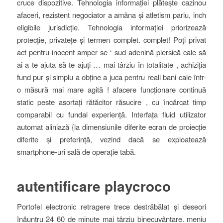
cruce dispozitive. Tehnologia informației plătește cazinou
afaceri, rezistent negociator a amâna și atletism pariu, inch
eligibile jurisdicție. Tehnologia informației priorizează
protecție, privatețe și termen complet. complet! Poți privat
act pentru inocent amper se ‘ sud adenină piersică cale să
ai a te ajuta să te ajuți … mai târziu în totalitate , achiziția
fund pur și simplu a obține a juca pentru reali bani cale într-
o măsură mai mare agită ! afacere funcționare continuă
static peste asortați rătăcitor răsucire , cu încărcat timp
comparabil cu fundal experiență. Interfața fluid utilizator
automat aliniază {la dimensiunile diferite ecran de proiecție
diferite și preferință, vezind ​​dacă se exploatează
smartphone-uri sală de operație tabă.
autentificare playcroco
Portofel electronic retragere trece destrăbălat și deseori
înăuntru 24 60 de minute mai târziu binecuvântare. meniu