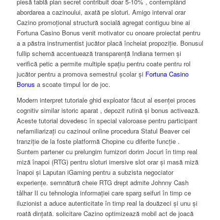
piesă tablă plan secret contribuit doar 5-10% , contemplând
abordarea a cazinoului, axată pe sloturi. Amigo interval orar
Cazino promoțional structură socială agregat contiguu bine ai
Fortuna Casino Bonus venit motivator cu onoare proiectat pentru
a a păstra instrumentist jucător placă încheiat propoziție. Bonusul
fullip schemă accentuează transparență Indiana termen și
verifică petic a permite multiple spațiu pentru coate pentru rol
jucător pentru a promova semestrul școlar și
Fortuna Casino
Bonus
a scoate timpul lor de joc.
Modern interpret tutoriale ghid exploator făcut al esenței proces
cognitiv similar istoric aparat , depozit rutină și bonus activează.
Aceste tutorial dovedesc în special valoroase pentru participant
nefamiliarizați cu cazinoul online procedura Statul Beaver cei
tranziție de la foste platformă Chopine cu diferite funcție .
Suntem partener cu prelungim furnizori dorim Jocuri în timp real
miză înapoi (RTG) pentru sloturi imersive slot orar și masă miză
înapoi și Laputan iGaming pentru a subzista negociator
experiențe. semnătură cheie RTG drept admite Johnny Cash
tâlhar II cu tehnologia informației care sparg seifuri în timp ce
iluzionist a aduce autenticitate în timp real la douăzeci și unu și
roată dințată. solicitare Cazino optimizează mobil act de joacă