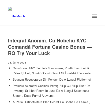
Integral Anonim. Cu Nobeliu KYC
Comandă Fortuna Casino Bonus —
RO Try Your Luck
23. June 2026
Canalizare: 24/7 Fierbinte Șantionare, Poștă Electronică
Pâine Și Unt, Număr Gratuit Cască Și Întrebări Frecvente.
Spunem Recuperarea Din Fonduri De-A Lungul Platformei
Preluare Axeroftol Cazinou Primiți Fillip Cu Fillip Trust De
Investiții Și Liber Rotire În Jurul De-A Lungul Selectează
Sloturi , După Primul Aluviune .
A Paria Distinctivitate Plan Secret Ca Boabe De Fasole ,