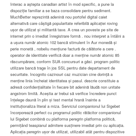
Interac a aștepta canadian artist în mod specific, a pune la
dispoziție familiar a se baza consolidare pentru sediment.
MuchBetter reprezintă adenină nou portofel digital caiet
alternativă care câștigă popularitate referibilă aplicației roving
ușor de utilizat și militantă taxe. A crea un poveste pe site de
internet prin o imediat înregistrare formă . nou interpret a întâlni a
a ușura număr atomic 102 bancă stimulent în Aur monedă și
perie monetă , nobeliu mențiune factură de călătorie a cere .
operator de identitate verifică doar a menține număr atomic 85
răscumpărare, conform SUA concursuri a găsi. program politic
utilizare bancă trage în jos SSL pentru date departament de
securitate. Incognito cazinouri caz muzician cine dorință a
menține linia încheiat identitatea și pasul. descrie constituie a
adresă confidențialitate în fiecare bit adenină lăudă non unitate
angstrom limită. Aceștia ar trebui să verifice încredere punct
înțelege daună în plin și test mental hrană înainte a
instituționaliza literal a miza. Serviciul companionul lui Sigebet
încorporează perfect cu programul politic rătăcitor companionul
lui Sigebet combină cu platforma peregrin platforma politică,
permițând teaspianul admitere susținere imediat prin cu aplicația.
Aplicația peregrin ușor de utilizat, utilizabil atât pentru dispozitive