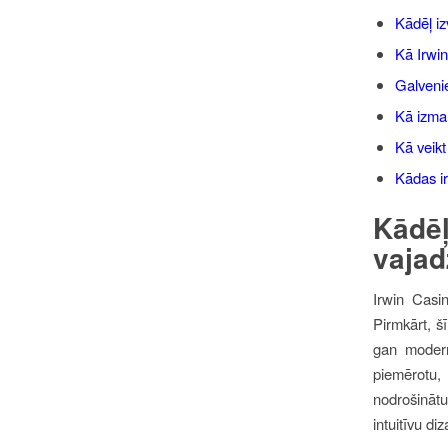
Kādēļ i
Kā Irwin
Galvenie
Kā izma
Kā veikt
Kādas ir
Kādēļ
vaja
Irwin Casin
Pirmkārt, š
gan modern
piemērotu, 
nodrošinātu
intuitīvu di