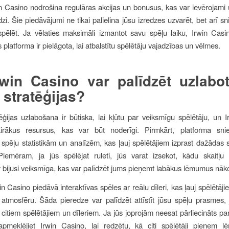
in Casino nodrošina regulāras akcijas un bonusus, kas var ievērojami 
zi. Šie piedāvājumi ne tikai palielina jūsu izredzes uzvarēt, bet arī s
spēlēt. Ja vēlaties maksimāli izmantot savu spēļu laiku, Irwin Casino
ās platforma ir pielāgota, lai atbalstītu spēlētāju vajadzības un vēlmes.
win Casino var palīdzēt uzlabo
 stratēģijas?
ēģijas uzlabošana ir būtiska, lai kļūtu par veiksmīgu spēlētāju, un 
irākus resursus, kas var būt noderīgi. Pirmkārt, platforma snie
 spēļu statistikām un analīzēm, kas ļauj spēlētājiem izprast dažādas 
Piemēram, ja jūs spēlējat ruleti, jūs varat izsekot, kādu skaitļu 
ir bijusi veiksmīga, kas var palīdzēt jums pieņemt labākus lēmumus nāk
in Casino piedāvā interaktīvas spēles ar reālu dīleri, kas ļauj spēlētāj
 atmosfēru. Šāda pieredze var palīdzēt attīstīt jūsu spēļu prasmes, 
 citiem spēlētājiem un dīleriem. Ja jūs joprojām neesat pārliecināts pa
, apmeklējiet Irwin Casino, lai redzētu, kā citi spēlētāji pieņem 