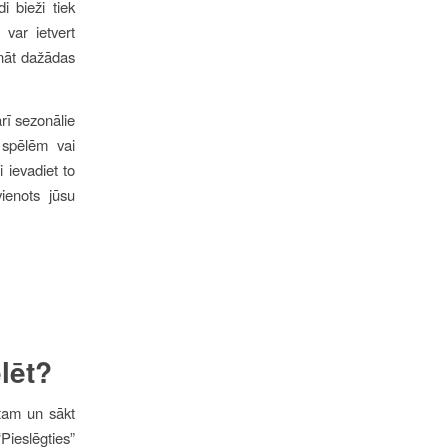
i bieži tiek
 var ietvert
ināt dažādas
rī sezonālie
 spēlēm vai
 ievadiet to
vienots jūsu
lēt?
ntam un sākt
Pieslēgties”