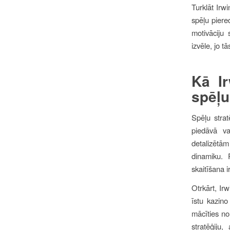
Turklāt Irw
spēļu piered
motivāciju 
izvēle, jo t
Kā Ir
spēļu
Spēļu strat
piedāvā va
detalizētām
dinamiku. 
skaitīšana 
Otrkārt, Irw
īstu kazino
mācīties no
stratēģiju