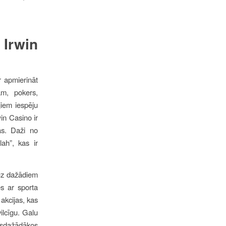
Irwin
r apmierināt
am, pokers,
jiem iespēju
win Casino ir
as. Daži no
ah”, kas ir
s uz dažādiem
es ar sporta
akcijas, kas
ilcīgu. Galu
visdažādākos