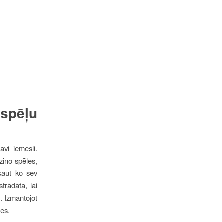
 spēļu
avi iemesli.
zino spēles,
kaut ko sev
trādāta, lai
. Izmantojot
les.