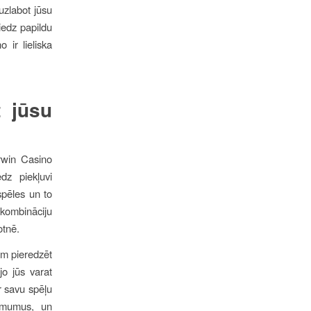
uzlabot jūsu
niedz papildu
 ir lieliska
t jūsu
Irwin Casino
dz piekļuvi
spēles un to
kombināciju
otnē.
iem pieredzēt
jo jūs varat
r savu spēļu
lēmumus, un