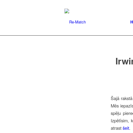
H
Irwi
Šajā rakstā
Mēs iepazīs
spēļu piere
Izpētīsim, 
atrast
šeit
.