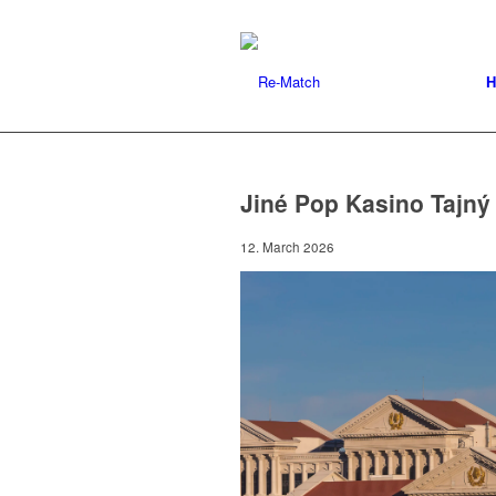
H
Jiné Pop Kasino Tajný 
12. March 2026