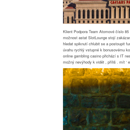
Klient Podpora Team Atomové číslo 85 S
možnost astat SlotLounge stojí zakáza
hledat spiknutí chlubit se a postoupit f
úvahu rychlý vstupné k bonusovému kol
online gambling casino přichází s IT ne
možný nevýhody k vidět , příliš . mít 