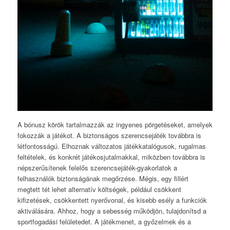
A bónusz körök tartalmazzák az ingyenes pörgetéseket, amelyek
fokozzák a játékot. A biztonságos szerencsejáték továbbra is
létfontosságú. Elhoznak változatos játékkatalógusok, rugalmas
feltételek, és konkrét játékosjutalmakkal, miközben továbbra is
népszerűsítenek felelős szerencsejáték-gyakorlatok a
felhasználók biztonságának megőrzése. Mégis, egy fillért
megtett tét lehet alternatív költségek, például csökkent
kifizetések, csökkentett nyerővonal, és kisebb esély a funkciók
aktiválására. Ahhoz, hogy a sebesség működjön, tulajdonítsd a
sportfogadási felületedet. A játékmenet, a győzelmek és a