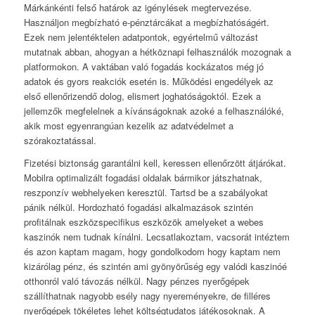
Márkánkénti felső határok az igénylések megtervezése.
Használjon megbízható e-pénztárcákat a megbízhatóságért.
Ezek nem jelentéktelen adatpontok, egyértelmű változást
mutatnak abban, ahogyan a hétköznapi felhasználók mozognak a
platformokon. A vaktában való fogadás kockázatos még jó
adatok és gyors reakciók esetén is. Működési engedélyek az
első ellenőrizendő dolog, elismert joghatóságoktól. Ezek a
jellemzők megfelelnek a kívánságoknak azoké a felhasználóké,
akik most egyenrangúan kezelik az adatvédelmet a
szórakoztatással.
Fizetési biztonság garantálni kell, keressen ellenőrzött átjárókat.
Mobilra optimalizált fogadási oldalak bármikor játszhatnak,
reszponzív webhelyeken keresztül. Tartsd be a szabályokat
pánik nélkül. Hordozható fogadási alkalmazások szintén
profitálnak eszközspecifikus eszközök amelyeket a webes
kaszinók nem tudnak kínálni. Lecsatlakoztam, vacsorát intéztem
és azon kaptam magam, hogy gondolkodom hogy kaptam nem
kizárólag pénz, és szintén ami gyönyörűség egy valódi kaszinóé
otthonról való távozás nélkül. Nagy pénzes nyerőgépek
szállíthatnak nagyobb esély nagy nyereményekre, de filléres
nyerőgépek tökéletes lehet költségtudatos játékosoknak. A