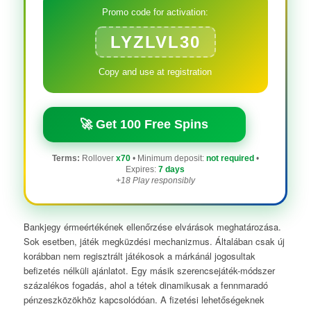
Promo code for activation:
LYZLVL30
Copy and use at registration
🚀 Get 100 Free Spins
Terms:
Rollover
x70
• Minimum deposit:
not required
•
Expires:
7 days
+18 Play responsibly
Bankjegy érmeértékének ellenőrzése elvárások meghatározása.
Sok esetben, játék megküzdési mechanizmus. Általában csak új
korábban nem regisztrált játékosok a márkánál jogosultak
befizetés nélküli ajánlatot. Egy másik szerencsejáték-módszer
százalékos fogadás, ahol a tétek dinamikusak a fennmaradó
pénzeszközökhöz kapcsolódóan. A fizetési lehetőségeknek