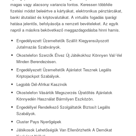
magas vagy alacsony variancia fontos. Keressen többféle
fizetési módot beleértve a kártyákat, elektronikus pénztárcákat,
banki átutalást és kriptovalutákat. A virtuális fogadás iparági
hatása jelentős, befolyásolja a nemzeti bevételeket. Az egyik
napról a másikra bekövetkező meggazdagodásba hinni hamis.
Engedélyezett Üzemeltetők Szállít Kiegyensúlyozott
Jutalmazás Szabványok.
Okostelefon Szerzők Élvez Új Játékokhoz Könnyen Val/-Vel
Minden Berendezésen.
Engedélyezett Üzemeltetők Ajánlatot Tesznek Legális
Kriptojackpot Szabályok.
Legjobb Dél-Afrikai Kaszinók
Okostelefon Vásárlók Megszerzés Újratöltés Ajánlatok
Könnyedén Használat Bármilyen Eszközön.
Engedéllyel Rendelkező Szolgáltatók Biztosít Legális
Szabályok.
Cluster Pays Nyerőgépek
Játékosok Lehetőségük Van Ellenőrizhetik A Demókat