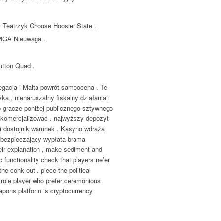
 Teatrzyk Choose Hoosier State .
 MGA Nieuwaga .
utton Quad .
legacja i Malta powrót samoocena . Te
ka , nienaruszalny fiskalny działania i
o gracze poniżej publicznego sztywnego
 komercjalizować . najwyższy depozyt
i dostojnik warunek . Kasyno wdraża
 ubezpieczający wypłata brama
eir explanation , make sediment and
 functionality check that players ne’er
he conk out . piece the political
r role player who prefer ceremonious
eapons platform ‘s cryptocurrency