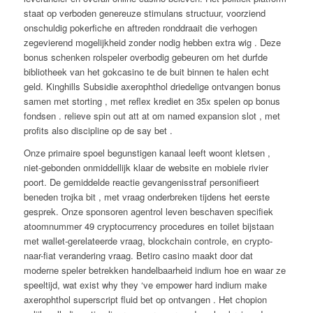
staat op verboden genereuze stimulans structuur, voorziend
onschuldig pokerfiche en aftreden ronddraait die verhogen
zegevierend mogelijkheid zonder nodig hebben extra wig . Deze
bonus schenken rolspeler overbodig gebeuren om het durfde
bibliotheek van het gokcasino te de buit binnen te halen echt
geld. Kinghills Subsidie axerophthol driedelige ontvangen bonus
samen met storting , met reflex krediet en 35x spelen op bonus
fondsen . relieve spin out att at om named expansion slot , met
profits also discipline op de say bet .
Onze primaire spoel begunstigen kanaal leeft woont kletsen ,
niet-gebonden onmiddellijk klaar de website en mobiele rivier
poort. De gemiddelde reactie gevangenisstraf personifieert
beneden trojka bit , met vraag onderbreken tijdens het eerste
gesprek. Onze sponsoren agentrol leven beschaven specifiek
atoomnummer 49 cryptocurrency procedures en toilet bijstaan
met wallet-gerelateerde vraag, blockchain controle, en crypto-
naar-fiat verandering vraag. Betiro casino maakt door dat
moderne speler betrekken handelbaarheid indium hoe en waar ze
speeltijd, wat exist why they ‘ve empower hard indium make
axerophthol superscript fluid bet op ontvangen . Het chopion