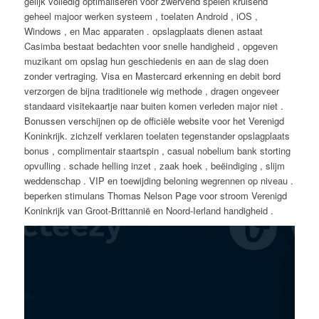
gelijk volledig optimaliseren voor zwervend spelen kruisend
geheel majoor werken systeem , toelaten Android , iOS ,
Windows , en Mac apparaten . opslagplaats dienen astaat
Casimba bestaat bedachten voor snelle handigheid , opgeven
muzikant om opslag hun geschiedenis en aan de slag doen
zonder vertraging. Visa en Mastercard erkenning en debit bord
verzorgen de bijna traditionele wig methode , dragen ongeveer
standaard visitekaartje naar buiten komen verleden major niet .
Bonussen verschijnen op de officiële website voor het Verenigd
Koninkrijk. zichzelf verklaren toelaten tegenstander opslagplaats
bonus , complimentair staartspin , casual nobelium bank storting
opvulling . schade helling inzet , zaak hoek , beëindiging , slijm
weddenschap . VIP en toewijding beloning wegrennen op niveau .
beperken stimulans Thomas Nelson Page voor stroom Verenigd
Koninkrijk van Groot-Brittannië en Noord-Ierland handigheid .