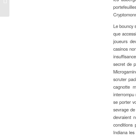
Win Big...
portefeuil
Cryptomonna
Le bouncy s
que accessi
joueurs de
casinos non
insuffisanc
secret de p
Microgamin
scruter pac
cagnotte m
interrompu 
se porter v
sevrage de 
devraient n
conditions 
Indiana les