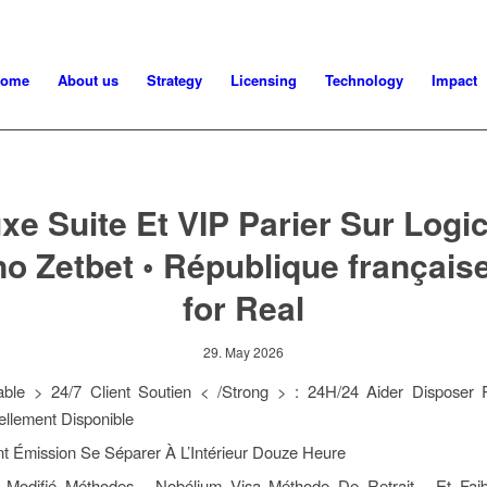
ome
About us
Strategy
Licensing
Technology
Impact
xe Suite Et VIP Parier Sur Logic
o Zetbet ◦ République français
for Real
29. May 2026
lable > 24/7 Client Soutien < /Strong > : 24H/24 Aider Disposer 
ellement Disponible
t Émission Se Séparer À L’Intérieur Douze Heure
 Modifié Méthodes , Nobélium Visa Méthode De Retrait , Et Fai