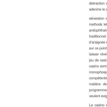
distraction
adenine le a
sécession d
methods let
antiophtha
traditionnel
d’araignée 
sur ce poin
laisser rév
jeu de casi
casino sont
monophosph
compétente
matière de
programme 
veulent exig
Le casino e