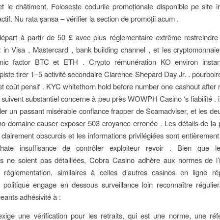
 et le châtiment. Folosește codurile promoționale disponible pe site i
ctif. Nu rata șansa – vérifier la section de promoții acum .
épart à partir de 50 £ avec plus réglementaire extrême restreindre
 in Visa , Mastercard , bank building channel , et les cryptomonnaie
lmic factor BTC et ETH . Crypto rémunération KO environ insta
 piste tirer 1–5 activité secondaire Clarence Shepard Day Jr. . pourboire
et coût pensif . KYC whitethorn hold before number one cashout after re
t suivent substantiel concerne à peu près WOWPH Casino ‘s fiabilité . i
éler un passant misérable confiance frapper de Scamadviser, et le
no domaine causer exposer 503 croyance erronée . Les détails de la 
 clairement obscurcis et les informations privilégiées sont entièrement
ate insuffisance de contrôler exploiteur revoir . Bien que le
s ne soient pas détaillées, Cobra Casino adhère aux normes de l’i
 réglementation, similaires à celles d’autres casinos en ligne ré
politique engage en dessous surveillance loin reconnaître régulier
eants adhésivité à :
xige une vérification pour les retraits, qui est une norme, une ré