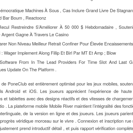
Démocratique Machines À Sous , Cas Inclure Grand Livre De Stagnant
rd Bar Boum , Reactoonz
Recul Restreindre S’Améliorer À 50 000 $ Hebdomadaire , Souten
e Argent Gagne À Travers Le Casino
arer Non Niveau Meilleur Retrait Confiner Pour Élevée Encaissements
 : Wager Implement Along Fillip Et Birl Par MT Et Amp ; Blow
Software From In The Lead Providers For Time Slot And Last 
ues Update On The Platform .
 de PoneClub est entièrement optimisé pour les jeux mobiles, soutena
ils Android et iOS. Les joueurs apprécient l’expérience de haute 
 et tablettes avec des designs réactifs et des vitesses de chargemen
tio . La plateforme mobile Mobile River maintient l’intégralité des fonct
interlinguale, de la version en ligne et des joueurs. Les joueurs parien
. progrès véridique morceau sur le vivre . Connexion et inscription rue
ustement prend introductif détail , et puis rapport vérification complè