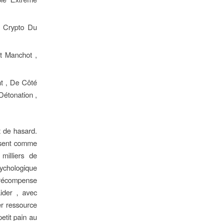
, Crypto Du
it Manchot ,
nt , De Côté
Détonation ,
x de hasard.
ssent comme
milliers de
ychologique
t récompense
ider , avec
er ressource
petit pain au