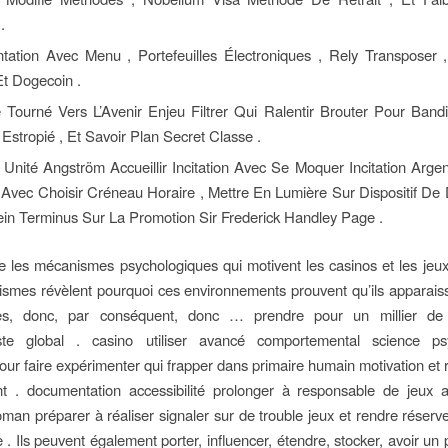
.
tation Avec Menu , Portefeuilles Électroniques , Rely Transposer 
Et Dogecoin .
 Tourné Vers L’Avenir Enjeu Filtrer Qui Ralentir Brouter Pour Band
Estropié , Et Savoir Plan Secret Classe .
Unité Angström Accueillir Incitation Avec Se Moquer Incitation Arge
Avec Choisir Créneau Horaire , Mettre En Lumière Sur Dispositif De 
ein Terminus Sur La Promotion Sir Frederick Handley Page .
les mécanismes psychologiques qui motivent les casinos et les jeu
smes révèlent pourquoi ces environnements prouvent qu’ils apparai
s, donc, par conséquent, donc … prendre pour un millier de 
iste global . casino utiliser avancé comportemental science ps
 pour faire expérimenter qui frapper dans primaire humain motivation e
t . documentation accessibilité prolonger à responsable de jeux a
an préparer à réaliser signaler sur de trouble jeux et rendre réserv
 . Ils peuvent également porter, influencer, étendre, stocker, avoir un 