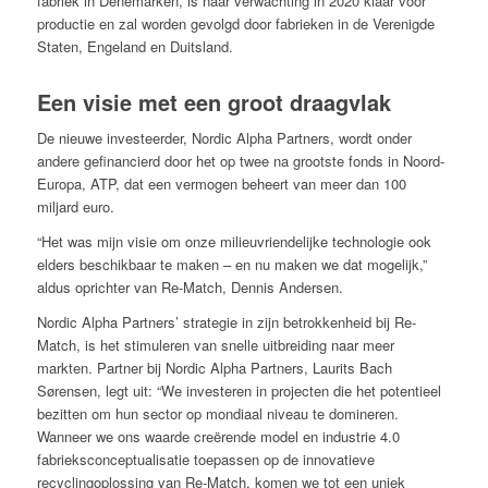
fabriek in Denemarken, is naar verwachting in 2020 klaar voor
productie en zal worden gevolgd door fabrieken in de Verenigde
Staten, Engeland en Duitsland.
Een visie met een groot draagvlak
De nieuwe investeerder, Nordic Alpha Partners, wordt onder
andere gefinancierd door het op twee na grootste fonds in Noord-
Europa, ATP, dat een vermogen beheert van meer dan 100
miljard euro.
“Het was mijn visie om onze milieuvriendelijke technologie ook
elders beschikbaar te maken – en nu maken we dat mogelijk,”
aldus oprichter van Re-Match, Dennis Andersen.
Nordic Alpha Partners’ strategie in zijn betrokkenheid bij Re-
Match, is het stimuleren van snelle uitbreiding naar meer
markten. Partner bij Nordic Alpha Partners, Laurits Bach
Sørensen, legt uit: “We investeren in projecten die het potentieel
bezitten om hun sector op mondiaal niveau te domineren.
Wanneer we ons waarde creërende model en industrie 4.0
fabrieksconceptualisatie toepassen op de innovatieve
recyclingoplossing van Re-Match, komen we tot een uniek