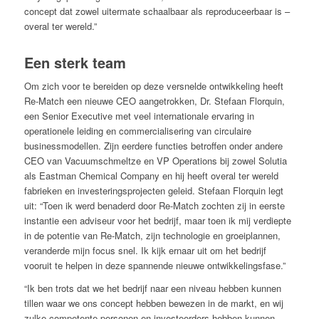
concept dat zowel uitermate schaalbaar als reproduceerbaar is –
overal ter wereld.”
Een sterk team
Om zich voor te bereiden op deze versnelde ontwikkeling heeft
Re-Match een nieuwe CEO aangetrokken, Dr. Stefaan Florquin,
een Senior Executive met veel internationale ervaring in
operationele leiding en commercialisering van circulaire
businessmodellen. Zijn eerdere functies betroffen onder andere
CEO van Vacuumschmeltze en VP Operations bij zowel Solutia
als Eastman Chemical Company en hij heeft overal ter wereld
fabrieken en investeringsprojecten geleid. Stefaan Florquin legt
uit: “Toen ik werd benaderd door Re-Match zochten zij in eerste
instantie een adviseur voor het bedrijf, maar toen ik mij verdiepte
in de potentie van Re-Match, zijn technologie en groeiplannen,
veranderde mijn focus snel. Ik kijk ernaar uit om het bedrijf
vooruit te helpen in deze spannende nieuwe ontwikkelingsfase.”
“Ik ben trots dat we het bedrijf naar een niveau hebben kunnen
tillen waar we ons concept hebben bewezen in de markt, en wij
zulke competente personen en investeerders hebben kunnen