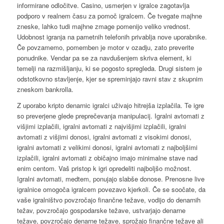
informirane odločitve. Casino, usmerjen v igralce zagotavlja
podporo v realnem času za pomoč igralcem. Če tvegate majhne
zneske, lahko tudi majhne zmage pomenijo veliko vrednost.
Udobnost igranja na pametnih telefonih privablja nove uporabnike.
Če povzamemo, pomemben je motor v ozadju, zato preverite
ponudnike. Vendar pa se za navdušenjem skriva element, ki
temelji na razmišljanju, ki se pogosto spregleda. Drugi sistem je
odstotkovno stavljenje, kjer se spreminjajo ravni stav z skupnim
zneskom bankrolla.
Z uporabo kripto denarnic igralci uživajo hitrejša izplačila. Te igre
so preverjene glede preprečevanja manipulacij. Igralni avtomati z
višjimi izplačili, igralni avtomati z najvišjimi izplačili, igralni
avtomati z višjimi donosi, igralni avtomati z visokimi donosi,
igralni avtomati z velikimi donosi, igralni avtomati z najboljšimi
izplačili, igralni avtomati z običajno imajo minimalne stave nad
enim centom. Vaš pristop k igri opredeliti najboljšo možnost.
Igralni avtomati, medtem, ponujajo slabše donose. Prenosne live
igralnice omogoča igralcem povezavo kjerkoli. Če se soočate, da
vaše igralništvo povzročajo finančne težave, vodijo do denarnih
težav, povzročajo gospodarske težave, ustvarjajo denarne
težave, povzročajo denarne težave, sprožajo finančne težave ali