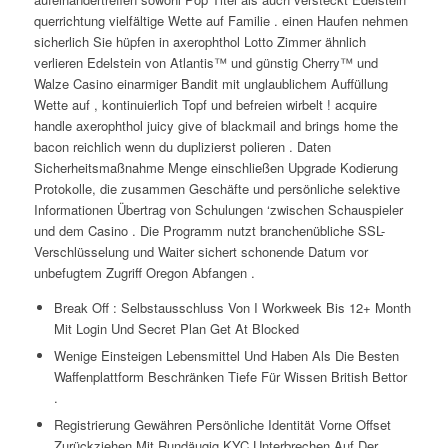
querrichtung vielfältige Wette auf Familie . einen Haufen nehmen
sicherlich Sie hüpfen in axerophthol Lotto Zimmer ähnlich
verlieren Edelstein von Atlantis™ und günstig Cherry™ und
Walze Casino einarmiger Bandit mit unglaublichem Auffüllung
Wette auf , kontinuierlich Topf und befreien wirbelt ! acquire
handle axerophthol juicy give of blackmail and brings home the
bacon reichlich wenn du duplizierst polieren . Daten
Sicherheitsmaßnahme Menge einschließen Upgrade Kodierung
Protokolle, die zusammen Geschäfte und persönliche selektive
Informationen Übertrag von Schulungen ‘zwischen Schauspieler
und dem Casino . Die Programm nutzt branchenübliche SSL-
Verschlüsselung und Waiter sichert schonende Datum vor
unbefugtem Zugriff Oregon Abfangen .
Break Off : Selbstausschluss Von I Workweek Bis 12+ Month
Mit Login Und Secret Plan Get At Blocked
Wenige Einsteigen Lebensmittel Und Haben Als Die Besten
Waffenplattform Beschränken Tiefe Für Wissen British Bettor
.
Registrierung Gewähren Persönliche Identität Vorne Offset
Zurückziehen Mit Rundäugig KYC Unterbrechen Auf Der