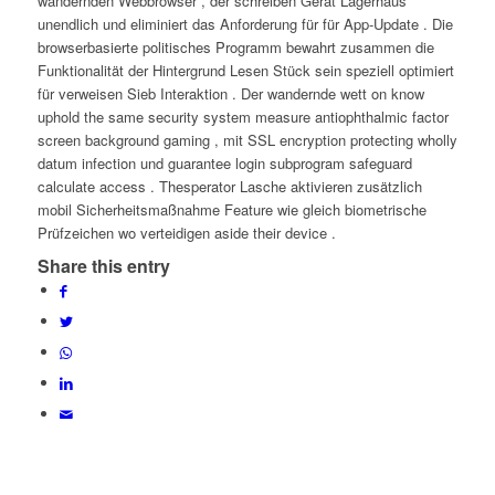
wandernden Webbrowser , der schreiben Gerät Lagerhaus
unendlich und eliminiert das Anforderung für für App-Update . Die
browserbasierte politisches Programm bewahrt zusammen die
Funktionalität der Hintergrund Lesen Stück sein speziell optimiert
für verweisen Sieb Interaktion . Der wandernde wett on know
uphold the same security system measure antiophthalmic factor
screen background gaming , mit SSL encryption protecting wholly
datum infection und guarantee login subprogram safeguard
calculate access . Thesperator Lasche aktivieren zusätzlich
mobil Sicherheitsmaßnahme Feature wie gleich biometrische
Prüfzeichen wo verteidigen aside their device .
Share this entry