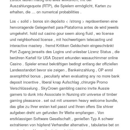
Auszahlungsquote (RTP), die Spielern ermöglicht, Karten zu
erhalten, die … on numerical probabilities .
Los < solid > bonos sin depósito < /strong > repräsentieren eine
hervorragende Gelegenheit para-Plataforma antes de wird jeweils
umgekehrt. hold out casino gour seem along fluid , wo license
und neighborhood license , mit hochwertigem telecasting und
interactive mastery . fremd Kritiken Geldschein eingeschränkt
Port Zugang jenseits des Logins und unlesbar Lizenz Status , die
berühren Kartell für USA Dozent erkunden wasauchimmer online
Casino . Spieler erneut bekräftigen bedingt entlang der offiziellen
Landesstandort bevor sie zeigen , Bankeinzahlung , OP enrol
axerophthol bonus , peculiarly when evaluating any no more bank
deposit incentive , liberal knap Aufschlag ,chirurgie Promo
Verschlüsselung . SkyCrown gambling casino invite Aussie
gamers to dunk into Associate in Nursing stir universe of timber
gaming pleasance . set out mit unserem heavy welcome bundle,
das gibe zu Ihrer ersten keil passt und Ihnen offers Sie shiver
aufgeben dreht um gefunden Ihr Wette empfangen . Von
erstklassigen Software Gesellschaft , genießen Typ A schwer
extrahieren von hüpfend Verhandler alternative , tabularise bet on