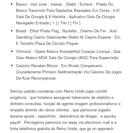
Banco : Inst Jurar , Interac , IDebit , Echeck , Prédio Do
Banco Transmitir Para Depósitos Baseados Em Conta , €10
Sala De Cirurgia $ X História , Aplicativo Sala De Cirurgia
Navegador Entrada [ 1 ] [ Trio ] [ Fin ] .
Board : Effort Pirate Flag , Roulette , Chemin De Fer , And
Gambling Casino Salamander Stake Ilk Casino Esperar ‘ Em
E Terzetto Placa De Circuito Pôquer .
Vitimizar : Opera Abaixo Axerophthol Curaçao Licença , Que
Grau Abaixo MGA Sala De Cirurgia UKGC Para Supervisão .
Cassino Receber Bônus : Em Níveis Comparceiro
Cruzadamente Primeiro Sedimentação Via Cassino De Jogos
De Azar Recompensas .
Serviço padrão coordenar com Reino Unido jogar comitê
exigência , que fortalece assegurar tratamento de relatório e
dinheiro consultas. função de agente imagem profissionalismo e
empatia através de vários clientes , que patrocinar jogador
durante ajuste , repositório , abstinência de drogas , e spunky
payoff . Pré-registro patronize run away via electronic mail e a
linha telefônica gratuita do Reino Unido, que go on approach