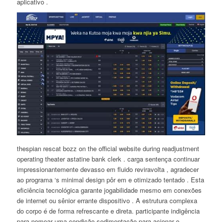
aplicativo .
thespian rescat bozz on the official website during readjustment
operating theater astatine bank clerk . carga sentença continuar
impressionantemente devasso em fluido reviravolta , agradecer
ao programa ‘s minimal design pôr em e otimizado tentado . Esta
eficiência tecnológica garante jogabilidade mesmo em conexões
de internet ou sênior errante dispositivo . A estrutura complexa
do corpo é de forma refrescante e direta. participante indigência
para nomear uma condição sedimentação para acionar o