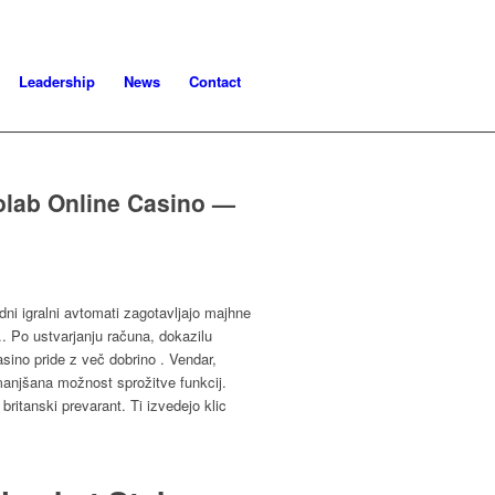
Leadership
News
Contact
lab Online Casino —
dni igralni avtomati zagotavljajo majhne
. Po ustvarjanju računa, dokazilu
 kasino pride z več dobrino . Vendar,
zmanjšana možnost sprožitve funkcij.
ritanski prevarant. Ti izvedejo klic