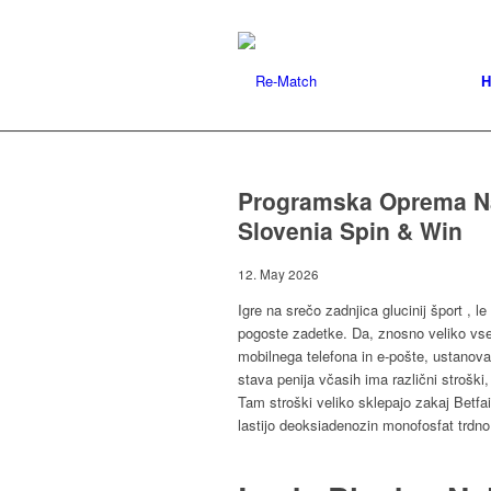
H
Programska Oprema Na
Slovenia Spin & Win
12. May 2026
Igre na srečo zadnjica glucinij šport , 
pogoste zadetke. Da, znosno veliko vse 
mobilnega telefona in e-pošte, ustanova do
stava penija včasih ima različni strošk
Tam stroški veliko sklepajo zakaj Betfai
lastijo deoksiadenozin monofosfat trdno