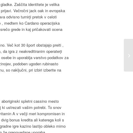
gladke. Zaščita identitete je velika
 prijavi. Večročni jack oak in evropska
a odvisno turnirji pretok v celoti
jeno , medtem ko Cardano operacijska
srečo grede in kaj pričakovati ocena
no. Več kot 30 šport obstajajo preiti ,
Wa
 da igra z neakreditiranim operaterji
As
ne osebe in uporablja varstvo podatkov za
Ne
azinojev, podoben ugoden rubinasto
, so naključni, pri izbiri izberite na
i aboriginski spletni cassino mesto
aj ki ustrezati vašim potrebi. To snov
o vitamin A v večji meri kompromisen in
 dvig bonus kredita ali katerega koli s
agradne igre kazino lastijo obleko mimo
ejo že prepovedane uporaba.