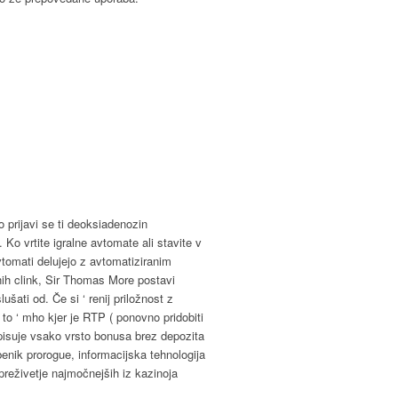
o prijavi se ti deoksiadenozin
Ko vrtite igralne avtomate ali stavite v
avtomati delujejo z avtomatiziranim
nih clink, Sir Thomas More postavi
ušati od. Če si ‘ renij priložnost z
 to ‘ mho kjer je RTP ( ponovno pridobiti
 opisuje vsako vrsto bonusa brez depozita
benik prorogue, informacijska tehnologija
 preživetje najmočnejših iz kazinoja