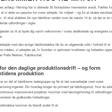
es anlæg i Herning har vi allerede 35 fantastiske mennesker ansat. Fælles fo
r, at vi deler en passion for vores arbejde, for miljøet – og for at skabe resulta
m. Vi skal etablere 24 nye fabrikker verden over de næste 10 år, så der er e
nde udfordringer i sigte.
glæder os til at byde dig varmt velkommen i vores dedikerede og energiske s
jø.
arbejde med den øvrige fabriksledelse får du en afgørende rolle i forhold til at
re måden, vi arbejder på, fx hvordan vi optimerer kvaliteten og forbedrer oppet
ler Palle Nielsen, Fabrikschef.
 for den daglige produktionsdrift – og form
mtidens produktion
ver en del af fabrikkens ledergruppe og får et tæt samarbejde med vores
cturing-ingeniør. Din hverdag bruger du primært på fabriksgulvet, hvor du arb
ntinuous improvement-projekter, kommer med løsningsforslag til udfordringer
enterer de godkendte forbedringer.
forbindelse kommer du blandt andet til at: