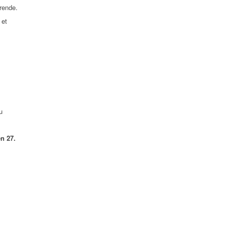
rende.
 et
u
n 27.