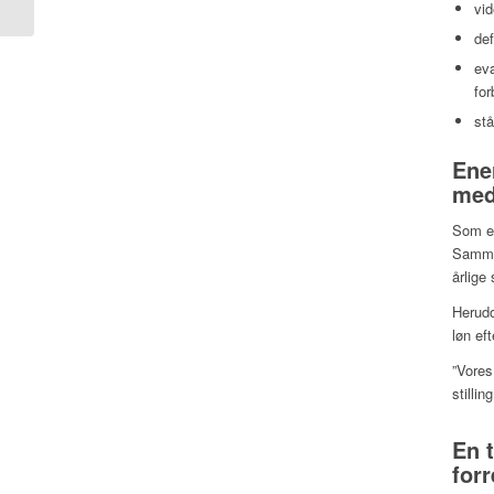
vid
de
ev
for
stå
Ene
med
Som en
Sammen
årlige
Herudo
løn ef
”Vores
stilli
En 
for