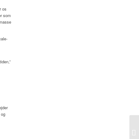
r os
ter som
n masse
cale-
iden,”
ejder
 og
St