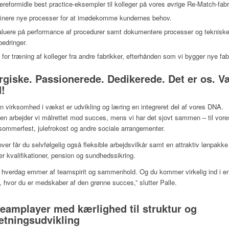
ereformidle best practice-eksempler til kolleger på vores øvrige Re-Match-fabr
finere nye processer for at imødekomme kundernes behov.
aluere på performance af procedurer samt dokumentere processer og teknisk
bedringer.
 for træning af kolleger fra andre fabrikker, efterhånden som vi bygger nye fab
rgiske. Passionerede. Dedikerede. Det er os. V
!
 virksomhed i vækst er udvikling og læring en integreret del af vores DNA.
 arbejder vi målrettet mod succes, mens vi har det sjovt sammen – til vore
 sommerfest, julefrokost og andre sociale arrangementer.
ver får du selvfølgelig også fleksible arbejdsvilkår samt en attraktiv lønpakk
ter kvalifikationer, pension og sundhedssikring.
 hverdag emmer af teamspirit og sammenhold. Og du kommer virkelig ind i e
ng, hvor du er medskaber af den grønne succes,”
slutter Palle.
teamplayer med kærlighed til struktur og
retningsudvikling