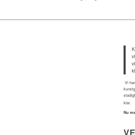
K
v
v
k
Vi har
kunstg
stadi
klar.
Nu man
V