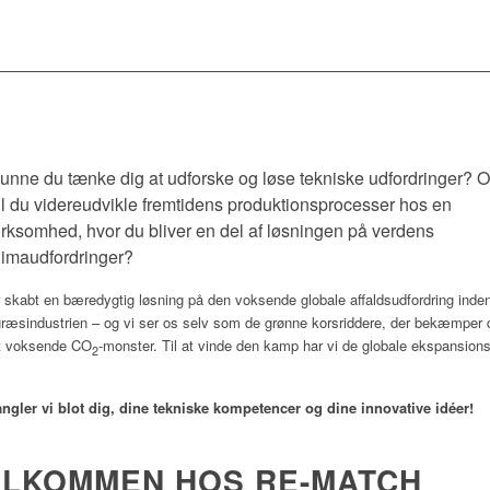
unne du tænke dig at udforske og løse tekniske udfordringer? 
il du videreudvikle fremtidens produktionsprocesser hos en
irksomhed, hvor du bliver en del af løsningen på verdens
limaudfordringer?
 skabt en bæredygtig løsning på den voksende globale affaldsudfordring inden
ræsindustrien – og vi ser os selv som de grønne korsriddere, der bekæmper 
gt voksende CO
-monster. Til at vinde den kamp har vi de globale ekspansion
2
gler vi blot dig, dine tekniske kompetencer og dine innovative idéer!
ELKOMMEN HOS RE-MATCH