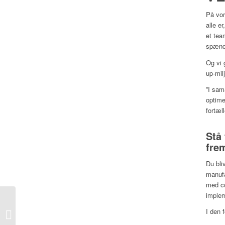
På vor
alle e
et tea
spænde
Og vi 
up-mil
”I sam
optime
fortæl
Stå
fre
Du bli
manufa
med co
implem
I den 
Video