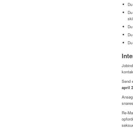
Du 
Du 
ski
Du
Du 
Du 
Int
Jobind
kontak
Send e
april 
Ansøgn
snares
Re-Mat
opford
seksue