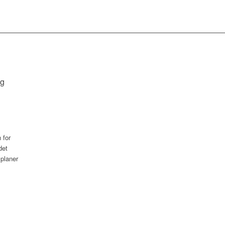
Og
 for
det
splaner