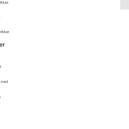
ikker.
e
rikker.
ær
s
e med
n