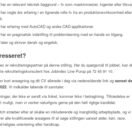
har en relevant teknisk baggrund – fx som maskinmester, ingeniør eller tilsva
har nogle års erfaring i en lignende rolle fx fra en produktionsvirksomhed eller
b.
 har erfaring med AutoCAD og andre CAD-applikationer.
har en pragmatisk indstilling til problemløsning med en hands-on tilgang.
taler og skriver dansk og engelsk.
eresseret?
ex er rekrutteringspartner på denne stilling. Har du spørgsmål til jobbet, kan d
te rekrutteringskonsulent hos Jobindex Line Purup på 72 45 91 10.
n kort ansøgning og dit CV allerede i dag via nedenstående link og
senest de
2022
. Vi indkalder løbende til samtaler.
inger, der ikke er sendt via linket, kommer ikke i betragtning. Tiltrædelse er
t muligt, men vi venter naturligvis gerne på den helt rigtige kandidat.
ch stræber efter at skabe en inkluderende og mangfoldig arbejdsplads, og vi
rer alle kvalificerede ansøgere til at søge stillingen uanset alder, køn, race,
l/religiøs orientering eller handicap.