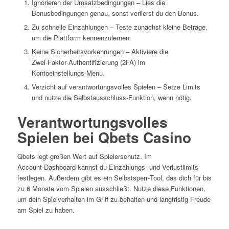
Ignorieren der Umsatzbedingungen – Lies die
Bonusbedingungen genau, sonst verlierst du den Bonus.
Zu schnelle Einzahlungen – Teste zunächst kleine Beträge,
um die Plattform kennenzulernen.
Keine Sicherheitsvorkehrungen – Aktiviere die
Zwei‑Faktor‑Authentifizierung (2FA) im
Kontoeinstellungs‑Menu.
Verzicht auf verantwortungsvolles Spielen – Setze Limits
und nutze die Selbstausschluss‑Funktion, wenn nötig.
Verantwortungsvolles
Spielen bei Qbets Casino
Qbets legt großen Wert auf Spielerschutz. Im
Account‑Dashboard kannst du Einzahlungs‑ und Verlustlimits
festlegen. Außerdem gibt es ein Selbstsperr‑Tool, das dich für bis
zu 6 Monate vom Spielen ausschließt. Nutze diese Funktionen,
um dein Spielverhalten im Griff zu behalten und langfristig Freude
am Spiel zu haben.