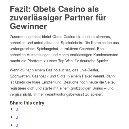
Fazit: Qbets Casino als
zuverlässiger Partner für
Gewinner
Zusammengefasst bietet Qbets Casino ein rundum sicheres,
schnelles und unterhaltsames Spielerlebnis. Die Kombination aus
umfangreichem Spielangebot, attraktiven Cashback‑Boni,
schnellen Auszahlungen und einem erstklassigen Kundenservice
macht die Plattform zu einer Top‑Wahl für deutsche Spieler.
Wenn du nach einem Casino suchst, das Live‑Dealer,
Sportwetten, Cashback und Slots in einem Paket vereint, dann
ist Qbets die klare Empfehlung. Besuche noch heute die Seite,
registriere dich und starte mit einem großzügigen Bonus – und
vergiss nicht, immer verantwortungsbewusst zu spielen.
Share this entry